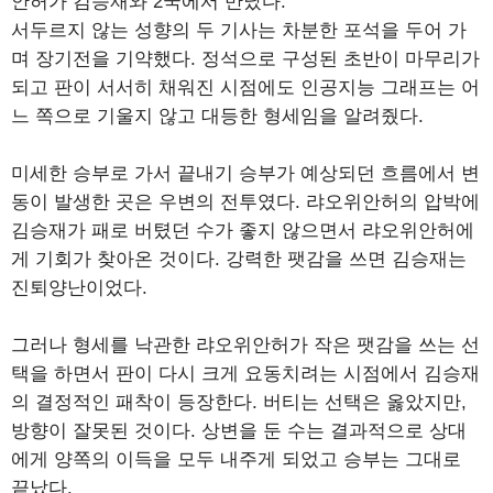
안허가 김승재와 2국에서 만났다.
서두르지 않는 성향의 두 기사는 차분한 포석을 두어 가
며 장기전을 기약했다. 정석으로 구성된 초반이 마무리가
되고 판이 서서히 채워진 시점에도 인공지능 그래프는 어
느 쪽으로 기울지 않고 대등한 형세임을 알려줬다.
미세한 승부로 가서 끝내기 승부가 예상되던 흐름에서 변
동이 발생한 곳은 우변의 전투였다. 랴오위안허의 압박에
김승재가 패로 버텼던 수가 좋지 않으면서 랴오위안허에
게 기회가 찾아온 것이다. 강력한 팻감을 쓰면 김승재는
진퇴양난이었다.
그러나 형세를 낙관한 랴오위안허가 작은 팻감을 쓰는 선
택을 하면서 판이 다시 크게 요동치려는 시점에서 김승재
의 결정적인 패착이 등장한다. 버티는 선택은 옳았지만,
방향이 잘못된 것이다. 상변을 둔 수는 결과적으로 상대
에게 양쪽의 이득을 모두 내주게 되었고 승부는 그대로
끝났다.