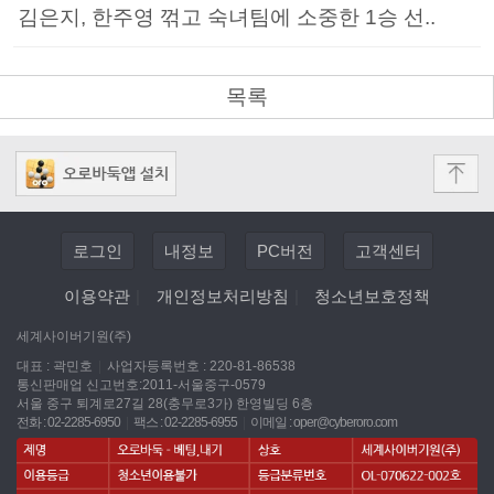
김은지, 한주영 꺾고 숙녀팀에 소중한 1승 선..
목록
로그인
내정보
PC버전
고객센터
이용약관
|
개인정보처리방침
|
청소년보호정책
세계사이버기원(주)
대표 : 곽민호
|
사업자등록번호 : 220-81-86538
통신판매업 신고번호:2011-서울중구-0579
서울 중구 퇴계로27길 28(충무로3가) 한영빌딩 6층
전화 : 02-2285-6950
|
팩스 : 02-2285-6955
|
이메일 :
oper@cyberoro.com