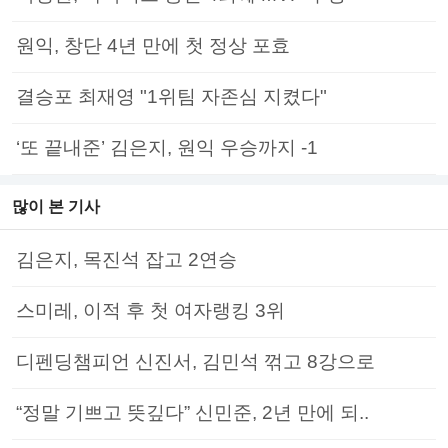
원익, 창단 4년 만에 첫 정상 포효
결승포 최재영 "1위팀 자존심 지켰다"
‘또 끝내준’ 김은지, 원익 우승까지 -1
많이 본 기사
김은지, 목진석 잡고 2연승
스미레, 이적 후 첫 여자랭킹 3위
디펜딩챔피언 신진서, 김민석 꺾고 8강으로
“정말 기쁘고 뜻깊다” 신민준, 2년 만에 되..