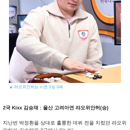
▲ 랴오위안허는 시즌 2승 0패
2국 Kixx 김승재 : 울산 고려아연 랴오위안허(승)
지난번 박정환을 상대로 훌륭한 데뷔 전을 치렀던 랴오위