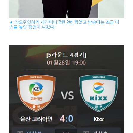
▲ 랴오위안허의 세리머니 B컷 2번 찍었고 방송에는 조금 더
손을 높인 장면이 나갔다.