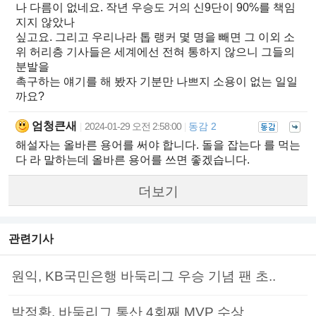
나 다름이 없네요. 작년 우승도 거의 신9단이 90%를 책임
지지 않았나
싶고요. 그리고 우리나라 톱 랭커 몇 명을 빼면 그 이외 소
위 허리층 기사들은 세계에선 전혀 통하지 않으니 그들의
분발을
촉구하는 얘기를 해 봤자 기분만 나쁘지 소용이 없는 일일
까요?
엄청큰새
2024-01-29 오전 2:58:00
동감 2
|
|
해설자는 올바른 용어를 써야 합니다. 돌을 잡는다 를 먹는
다 라 말하는데 올바른 용어를 쓰면 좋겠습니다.
더보기
관련기사
원익, KB국민은행 바둑리그 우승 기념 팬 초..
박정환, 바둑리그 통산 4회째 MVP 수상