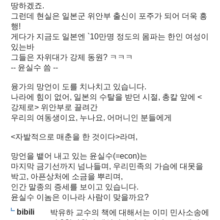
땅하겠죠.
그런데 현실은 일본군 위안부 출신이 포주가 되어 더욱 흥
행!
게다가 지금도 일본엔 `10만명 정도의 몸파는 한인 여성이
있는바
그들은 자위대가 강제 동원? ㅋㅋㅋ
-- 윤실수 씀 --
융가의 망언이 도를 치나치고 있습니다.
나라에 힘이 없어, 일본의 수탈을 받던 시절, 총칼 앞에 <
강제로> 위안부로 끌려간
우리의 여동생이요, 누나요, 어머니인 분들에게
<자발적으로 매춘을 한 것이다>라며,
망언을 뱉어 내고 있는 윤실수(=econ)는
마지막 금기선까지 넘나들며, 우리민족의 가슴에 대못을
박고, 아픈상처에 소금을 뿌리며,
인간 말종의 증세를 보이고 있습니다.
윤실수 이놈은 이나라 사람이 맞을까요?
bibili
박유하 교수의 책에 대해서는 이미 민사소송에