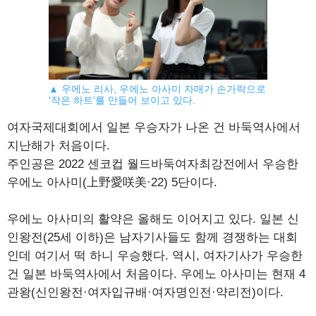
▲ 우에노 리사, 우에노 아사미 자매가 손가락으로
'작은 하트'를 만들어 보이고 있다.
여자국제대회에서 일본 우승자가 나온 건 바둑역사에서
지난해가 처음이다.
주인공은 2022 센코컵 월드바둑여자최강전에서 우승한
우에노 아사미(上野愛咲美·22) 5단이다.
우에노 아사미의 활약은 올해도 이어지고 있다. 일본 신
인왕전(25세 이하)은 남자기사들도 함께 경쟁하는 대회
인데 여기서 떡 하니 우승했다. 역시, 여자기사가 우승한
건 일본 바둑역사에서 처음이다. 우에노 아사미는 현재 4
관왕(신인왕전·여자입규배·여자명인전·약리전)이다.