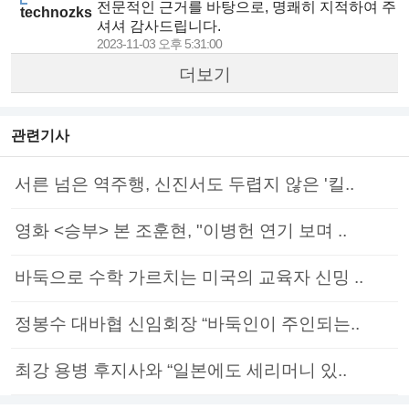
전문적인 근거를 바탕으로, 명쾌히 지적하여 주
technozks
셔셔 감사드립니다.
2023-11-03 오후 5:31:00
더보기
관련기사
서른 넘은 역주행, 신진서도 두렵지 않은 '킬..
영화 <승부> 본 조훈현, "이병헌 연기 보며 ..
바둑으로 수학 가르치는 미국의 교육자 신밍 ..
정봉수 대바협 신임회장 “바둑인이 주인되는..
최강 용병 후지사와 “일본에도 세리머니 있..