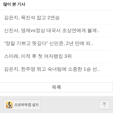
많이 본 기사
김은지, 목진석 잡고 2연승
신진서, 영재vs정상 대국서 조상연에게 불계..
“정말 기쁘고 뜻깊다” 신민준, 2년 만에 되..
스미레, 이적 후 첫 여자랭킹 3위
김은지, 한주영 꺾고 숙녀팀에 소중한 1승 선..
목록