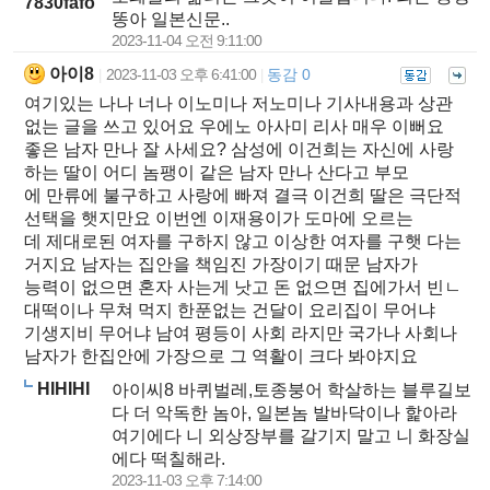
7830fafo
똥아 일본신문..
2023-11-04 오전 9:11:00
아이8
2023-11-03 오후 6:41:00
동감 0
|
|
여기있는 나나 너나 이노미나 저노미나 기사내용과 상관
없는 글을 쓰고 있어요 우에노 아사미 리사 매우 이뻐요
좋은 남자 만나 잘 사세요? 삼성에 이건희는 자신에 사랑
하는 딸이 어디 놈팽이 같은 남자 만나 산다고 부모
에 만류에 불구하고 사랑에 빠져 결극 이건희 딸은 극단적
선택을 햇지만요 이번엔 이재용이가 도마에 오르는
데 제대로된 여자를 구하지 않고 이상한 여자를 구햇 다는
거지요 남자는 집안을 책임진 가장이기 때문 남자가
능력이 없으면 혼자 사는게 낫고 돈 없으면 집에가서 빈ㄴ
대떡이나 무쳐 먹지 한푼없는 건달이 요리집이 무어냐
기생지비 무어냐 남여 평등이 사회 라지만 국가나 사회나
남자가 한집안에 가장으로 그 역활이 크다 봐야지요
HIHIHI
아이씨8 바퀴벌레,토종붕어 학살하는 블루길보
다 더 악독한 놈아, 일본놈 발바닥이나 핥아라
여기에다 니 외상장부를 갈기지 말고 니 화장실
에다 떡칠해라.
2023-11-03 오후 7:14:00