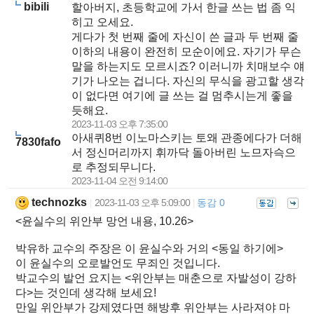
bibili
할아버지, 초등학교에 가서 한글 쓰는 법 좀 익
히고 오세요.
게다가 첫 번째 줄에 자신이 쓴 글과 두 번째 줄
이하의 내용이 완전히 모순이에요. 자기가 무슨
말을 하는지도 모르시죠? 이러니까 치매보수 얘
기가 나오는 겁니다. 자신의 무식을 광고할 생각
이 없다면 여기에 글 쓰는 걸 멈추시는게 좋을
듯해요.
2023-11-03 오후 7:35:00
아새퀴8번 이노마스키는 토왜 관종에다가 더해
7830fafo
서 정신머리까지 휘까닥 돌아버린 노므자슥으
로 추정되무니다.
2023-11-04 오전 9:14:00
technozks
2023-11-03 오후 5:09:00
동감 0
|
|
<윤실수의 위안부 망언 내용, 10.26>
박유하 교수의 주장은 이 윤실수와 거의 <동일 하기에>
이 윤실수의 오로발언도 무죄인 것입니다.
박교수의 발언 요지는 <위안부는 매춘으로 자발성이 강하
다>는 것인데 생각해 보세요!
만일 위안부가 강제였다면 해방후 위안부는 사라져야 마