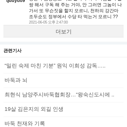
tjddyd09
쌍 해서 구독 해 주는 거야, 안 그러면 그놈이 나
가서 또 무슨짓을 할지 모르니, 천하의 강간마
조두순도 정부에서 수당 타 먹는거 모르니 ??
2021-06-05 오후 2:47:00
더보기
관련기사
“밀린 숙제 마친 기분” 원익 이희성 감독…..
바둑과 뇌
최현식 남양주시바둑협회장…“왕숙신도시에 ..
19살 김은지의 외길 인생
바둑 천재와 기록