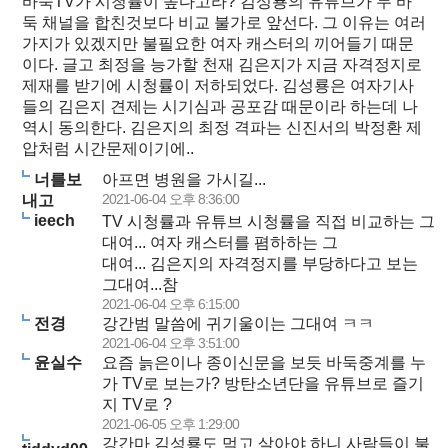
바둑TV가 시청률이 높다고라? 김성룡의 유튜브가 두 바
둑 채널을 합친것보다 비교 불가로 앞선다. 그 이유는 여러
가지가 있겠지만 불필요한 여자 캐스터의 끼어들기 때문
이다. 글고 최정을 능가할 천재 김은지가 지금 자격정지로
제재를 받기에 시청률이 저하되었다. 김성룡은 여자기사
들의 김은지 견제는 시기심과 공포감 때문이라 하는데 나
역시 동의한다. 김은지의 최정 격파는 신진서의 박정환 제
압처럼 시간문제이기에..
너를보
아프면 병원을 가시길...
2021-06-04 오후 8:36:00
내고
ieech
TV 시청률과 유튜브 시청률을 직접 비교하는 그
대여... 여자 캐스터를 폄하하는 그
대여... 김은지의 자격정지를 부당하다고 보는
그대여...참
2021-06-04 오후 6:15:00
전경
강간범 말씀에 귀기울이는 그대여 ㅋㅋ
2021-06-04 오후 3:51:00
윤실수
요즘 늙은이나 종이신문을 보듯 바둑중계를 누
가 TV로 보는가? 방탄소년단을 유튜브로 즐기
지 TV로 ?
2021-06-05 오후 1:29:00
강간마 김성룡도 먹고 살아야 하니 사람들이 불