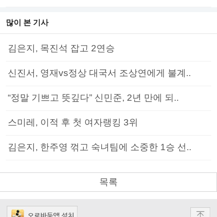
많이 본 기사
김은지, 목진석 잡고 2연승
신진서, 영재vs정상 대국서 조상연에게 불계..
“정말 기쁘고 뜻깊다” 신민준, 2년 만에 되..
스미레, 이적 후 첫 여자랭킹 3위
김은지, 한주영 꺾고 숙녀팀에 소중한 1승 선..
목록