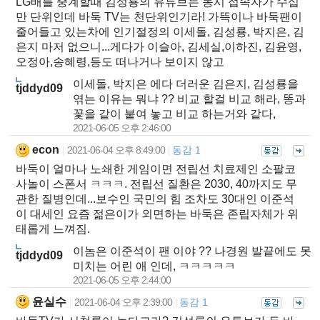
LG배를 중계할때 김성룡의 유튜브는 동시 접속자가 수십
만 단위인데 바둑 TV는 천단위인기라! 가뜩이나 바둑팬이
줄어들고 있는차에 인기절정의 이세돌, 김성룡, 박지은, 김
은지 마저 없으니...게다가 이슬아, 김세실,이하진, 김윤영,
오정아,송혜령,등도 떠나거나 보이지 않고
이세돌, 박지은 에다 더러운 김은지, 김성룡을
tjddyd09
엮는 이유는 뭐냐 ?? 비교 할걸 비교 해라, 똥과
꽃을 같이 붙여 놓고 비교 하는거와 같다,
2021-06-05 오후 2:46:00
econ
2021-06-04 오후 8:49:00
동감 1
|
|
바둑이 얼마나 노쇄한 게임이면 전립선 치료제인 소팔코
사놀이 스폰서 ㅋㅋㅋ. 전립선 질환은 2030, 40까지도 무
관한 질병인데...보수인 국민의 힘 조차도 30대인 이준석
이 대세인 요즘 젊은이가 외면하는 바둑은 존립자체가 위
태롭게 느껴짐.
이놈은 이준석이 팬 이야 ?? 나경원 발끝에도 못
tjddyd09
미치는 어린 애 인데, ㅋㅋㅋㅋㅋ
2021-06-05 오후 2:44:00
윤실수
2021-06-04 오후 2:39:00
동감 1
|
|