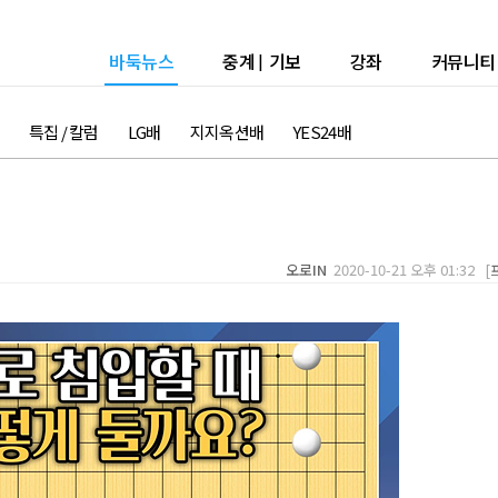
바둑뉴스
중계
|
기보
강좌
커뮤니티
특집 / 칼럼
LG배
지지옥션배
YES24배
오로IN
2020-10-21 오후 01:32 [