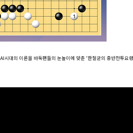
 AI시대의 이론을 바둑팬들의 눈높이에 맞춘 '한철균의 중반전투요령
~