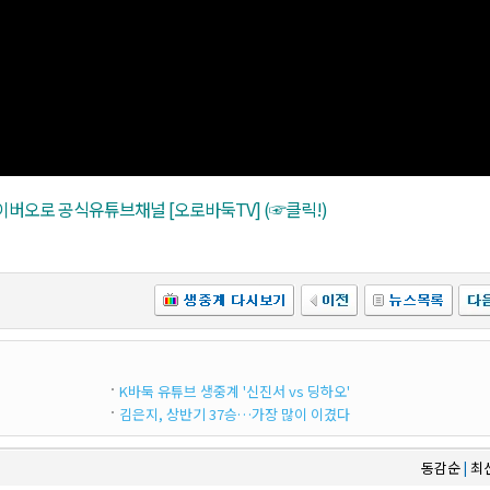
버오로 공식유튜브채널 [오로바둑TV] (☞클릭!)
K바둑 유튜브 생중계 '신진서 vs 딩하오'
김은지, 상반기 37승…가장 많이 이겼다
동감순
최
|