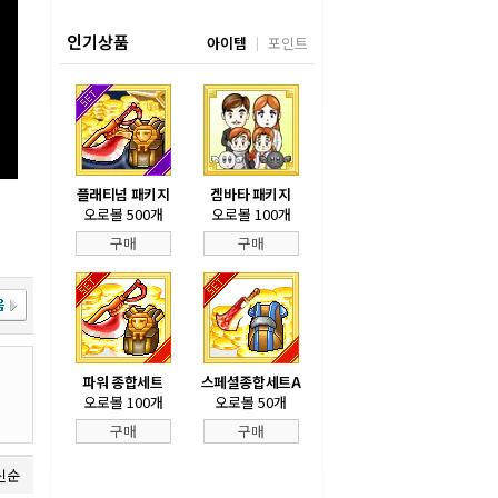
인기상품
아이템
포인트
플래티넘 패키지
겜바타 패키지
오로볼 500개
오로볼 100개
구매
구매
파워 종합세트
스페셜종합세트A
오로볼 100개
오로볼 50개
구매
구매
신순