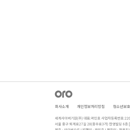
회사소개
개인정보처리방침
청소년보
세계사이버기원(주) 대표:곽민호 사업자등록번호:220-8
서울 중구 퇴계로27길 28(충무로3가) 한영빌딩 6층
제호 : 사이버오로 I 발행인 : 곽민호 I 편집인 : 정용진