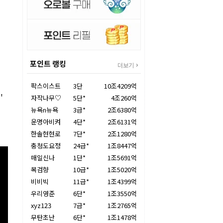
포인트 랭킹
더보기
팍스이스트
3단
10조4209억
'
자작나무♡
5단*
4조260억
뉴욕n뉴욕
3급*
2조6380억
운명아비켜
4단*
2조6131억
한솔현현로
7단*
2조1280억
충청도요정
24급*
1조8447억
매일신나
1단*
1조5691억
목검향
10급*
1조5020억
비비빅
11급*
1조4399억
우리영준
6단*
1조3550억
xyz123
7급*
1조2765억
무탄초난
6단*
1조1478억