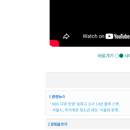
바로가기 ○● 사이
┃관련뉴스
KBS 다큐 방영 '알파고 쇼크 10년 블루 스팟..
서울시, 취약계층 청소년 대상 ‘서울런 동행..
┃꼬릿글 쓰기