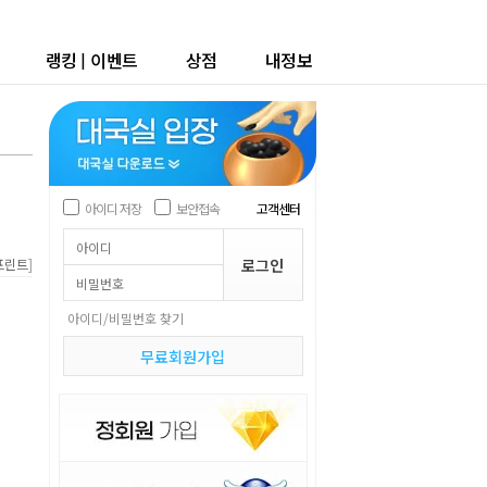
랭킹
|
이벤트
상점
내정보
아이디 저장
보안접속
고객센터
]
프린트
아이디/비밀번호 찾기
무료회원가입