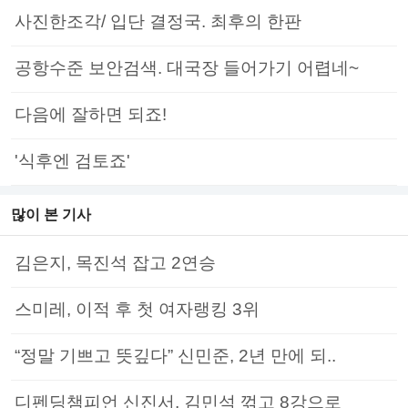
사진한조각/ 입단 결정국. 최후의 한판
공항수준 보안검색. 대국장 들어가기 어렵네~
다음에 잘하면 되죠!
'식후엔 검토죠'
많이 본 기사
김은지, 목진석 잡고 2연승
스미레, 이적 후 첫 여자랭킹 3위
“정말 기쁘고 뜻깊다” 신민준, 2년 만에 되..
디펜딩챔피언 신진서, 김민석 꺾고 8강으로