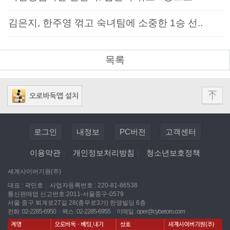
김은지, 한주영 꺾고 숙녀팀에 소중한 1승 선..
목록
로그인
내정보
PC버전
고객센터
이용약관
|
개인정보처리방침
|
청소년보호정책
세계사이버기원(주)
대표 : 곽민호
|
사업자등록번호 : 220-81-86538
통신판매업 신고번호:2011-서울중구-0579
서울 중구 퇴계로27길 28(충무로3가) 한영빌딩 6층
전화 : 02-2285-6950
|
팩스 : 02-2285-6955
|
이메일 :
oper@cyberoro.com