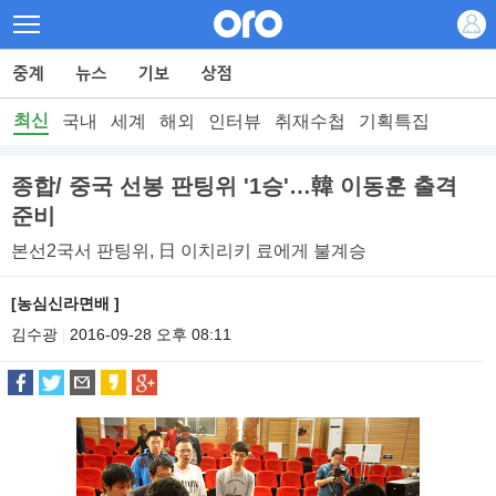
최신
국내
세계
해외
인터뷰
취재수첩
기획특집
종합/ 중국 선봉 판팅위 '1승'…韓 이동훈 출격
준비
본선2국서 판팅위, 日 이치리키 료에게 불계승
[농심신라면배 ]
김수광
2016-09-28 오후 08:11
|