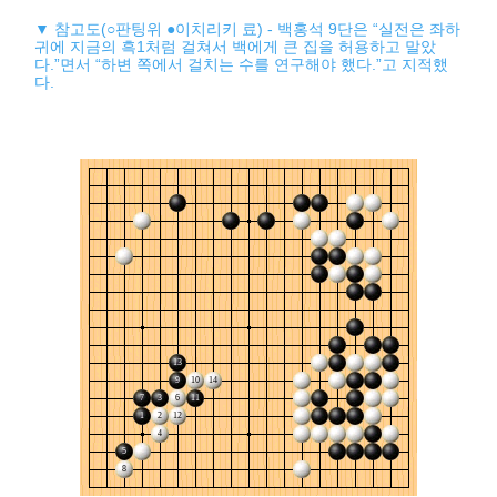
▼ 참고도(○판팅위 ●이치리키 료) - 백홍석 9단은 “실전은 좌하
귀에 지금의 흑1처럼 걸쳐서 백에게 큰 집을 허용하고 말았
다.”면서 “하변 쪽에서 걸치는 수를 연구해야 했다.”고 지적했
다.