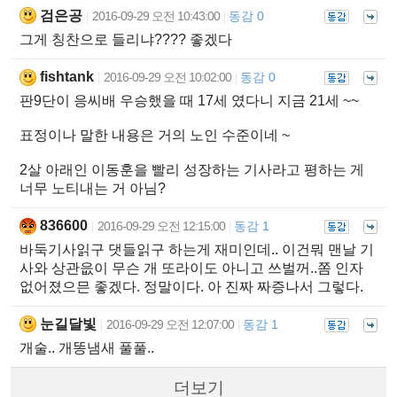
검은공
2016-09-29 오전 10:43:00
동감 0
|
|
그게 칭찬으로 들리냐???? 좋겠다
fishtank
2016-09-29 오전 10:02:00
동감 0
|
|
판9단이 응씨배 우승했을 때 17세 였다니 지금 21세 ~~
표정이나 말한 내용은 거의 노인 수준이네 ~
2살 아래인 이동훈을 빨리 성장하는 기사라고 평하는 게
너무 노티내는 거 아님?
836600
2016-09-29 오전 12:15:00
동감 1
|
|
바둑기사읽구 댓들읽구 하는게 재미인데.. 이건뭐 맨날 기
사와 상관읎이 무슨 개 또라이도 아니고 쓰벌꺼..쫌 인자
없어졌으믄 좋겠다. 정말이다. 아 진짜 짜증나서 그렇다.
눈길달빛
2016-09-29 오전 12:07:00
동감 1
|
|
개술.. 개똥냄새 풀풀..
더보기