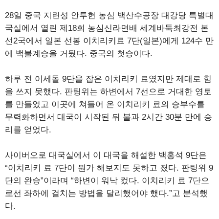
28일 중국 지린성 안투현 농심 백산수공장 대강당 특별대
국실에서 열린 제18회 농심신라면배 세계바둑최강전 본
선2국에서 일본 선봉 이치리키료 7단(일본)에게 124수 만
에 백불계승을 거뒀다. 중국의 첫승이다.
하루 전 이세돌 9단을 잡은 이치리키 료였지만 제대로 힘
을 쓰지 못했다. 판팅위는 하변에서 7선으로 거대한 영토
를 만들었고 이곳에 쳐들어 온 이치리키 료의 승부수를
무력화하면서 대국이 시작된 뒤 불과 2시간 30분 만에 승
리를 얻었다.
사이버오로 대국실에서 이 대국을 해설한 백홍석 9단은
“이치리키 료 7단이 뭔가 해보지도 못하고 졌다. 판팅위 9
단의 완승”이라며 “하변이 워낙 컸다. 이치리키 료 7단으
로선 좌하에 걸치는 방법을 달리했어야 했다.”고 분석했
다.