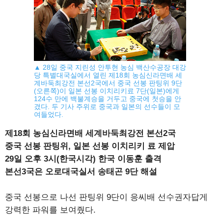
▲ 28일 중국 지린성 안투현 농심 백산수공장 대강
당 특별대국실에서 열린 제18회 농심신라면배 세
계바둑최강전 본선2국에서 중국 선봉 판팅위 9단
(오른쪽)이 일본 선봉 이치리키료 7단(일본)에게
124수 만에 백불계승을 거두고 중국에 첫승을 안
겼다. 두 기사 주위로 중국과 일본의 선수들이 모
여들었다.
제18회 농심신라면배 세계바둑최강전 본선2국
중국 선봉 판팅위, 일본 선봉 이치리키 료 제압
29일 오후 3시(한국시각) 한국 이동훈 출격
본선3국은 오로대국실서 송태곤 9단 해설
중국 선봉으로 나선 판팅위 9단이 응씨배 선수권자답게
강력한 파워를 보여줬다.