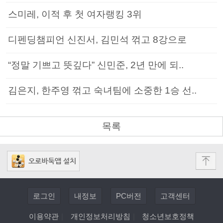
스미레, 이적 후 첫 여자랭킹 3위
디펜딩챔피언 신진서, 김민석 꺾고 8강으로
“정말 기쁘고 뜻깊다” 신민준, 2년 만에 되..
김은지, 한주영 꺾고 숙녀팀에 소중한 1승 선..
목록
로그인
내정보
PC버전
고객센터
이용약관
|
개인정보처리방침
|
청소년보호정책