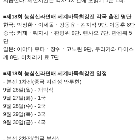
지급한다. 제한시간은 각자 1시간에 초읽기 1분 1회.
■제18회 농심신라면배 세계바둑최강전 각국 출전 명단
한국: 박정환ㆍ이세돌ㆍ강동윤ㆍ김지석 9단, 이동훈 8단
중국: 커제ㆍ퉈자시ㆍ판팅위 9단, 롄샤오 7단, 판윈뤄 5
단
일본: 이야마 유타ㆍ장쉬ㆍ고노린 9단, 무라카와 다이스
케 8단, 이치리키 료 7단
■제18회 농심신라면배 세계바둑최강전 일정
- 본선 1차전(중국 지린성 안투현)
9월 26일(월) - 개막식
9월 27일(화) - 1국
9월 28일(수) - 2국
9월 29일(목) - 3국
9월 30일(금) - 4국
- 본선 2차전(한국 부산)