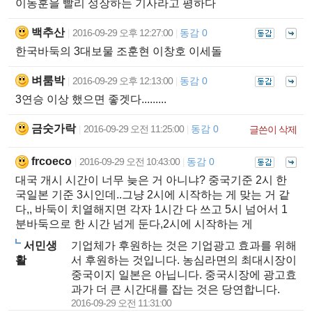
이동훈을 빨리 성장하는 기사라고 평하다
백추산
2016-09-29 오후 12:27:00
동감 0
|
|
한국바둑의 3대보물 조훈현 이창호 이세돌
벼룸박
2016-09-29 오후 12:13:00
동감 0
|
|
3연승 이상 했으면 좋겟다.........
금숫가락
2016-09-29 오전 11:25:00
동감 0
|
|
글쓴이 삭제
frcoeco
2016-09-29 오전 10:43:00
동감 0
|
|
대국 개시 시간이 너무 늦은 거 아니냐? 중국기준 2시 한
국일본 기준 3시인데..그냥 2시에 시작하는 게 맞는 거 같
다,, 바둑이 치열해지면 각자 1시간 다 쓰고 5시 넘어서 1
분바둑으로 한 시간 넘게 둔다,2시에 시작하는 게
서민생
기업체가 후원하는 것은 기업광고 효과를 위해
활
서 후원하는 것입니다. 농심라면의 최대시장이
중국이지 일본은 아닙니다. 중국시장에 광고효
과가 더 큰 시간대를 잡는 것은 당연합니다.
2016-09-29 오전 11:31:00