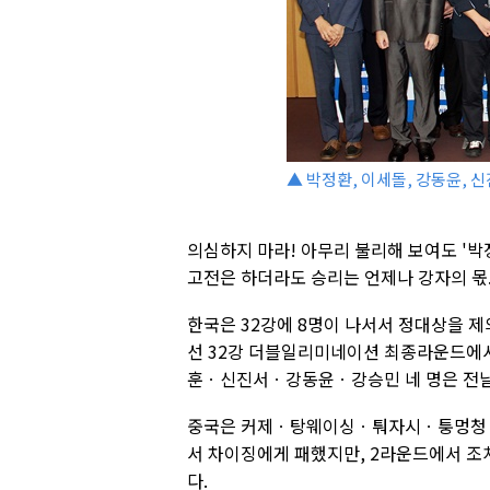
▲ 박정환, 이세돌, 강동윤, 신
의심하지 마라! 아무리 불리해 보여도 '박
고전은 하더라도 승리는 언제나 강자의 몫
한국은 32강에 8명이 나서서 정대상을 제
선 32강 더블일리미네이션 최종라운드에서
훈ㆍ신진서ㆍ강동윤ㆍ강승민 네 명은 전날 
중국은 커제ㆍ탕웨이싱ㆍ퉈자시ㆍ퉁멍청ㆍ위
서 차이징에게 패했지만, 2라운드에서 조
다.