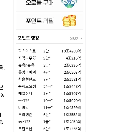
포인트 랭킹
더보기
팍스이스트
3단
10조4209억
자작나무♡
5단*
4조316억
뉴욕n뉴욕
2급*
2조6336억
둑,
운명아비켜
4단*
2조6207억
한솔현현로
7단*
2조1281억
충청도요정
24급*
1조8448억
 본
매일신나
1단*
1조5707억
이동
목검향
10급*
1조5020억
비비빅
11급*
1조4399억
에
우리영준
6단*
1조3553억
눌렀
xyz123
7급*
1조2858억
무탄초난
6단*
1조1465억