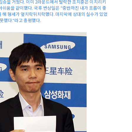
집승을 거뒀다. 이미 2라운드에서 탈락한 조치훈은 이치리키
아쉬움을 같이했다. 국후 변상일은 "중반까진 내가 흐름이 좋
 해 형세가 엎치락뒤치락했다. 마지막에 상대의 실수가 있었
못했다."라고 총평했다.