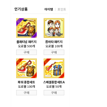
인기상품
아이템
포인트
플래티넘 패키지
겜바타 패키지
오로볼 500개
오로볼 100개
구매
구매
파워 종합세트
스페셜종합세트A
오로볼 100개
오로볼 50개
구매
구매