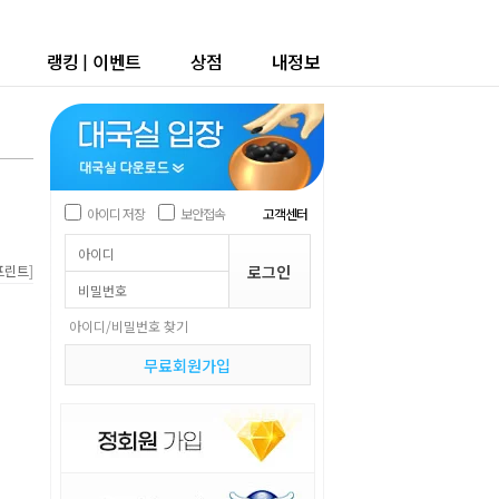
랭킹
|
이벤트
상점
내정보
아이디 저장
보안접속
고객센터
]
프린트
아이디/비밀번호 찾기
무료회원가입