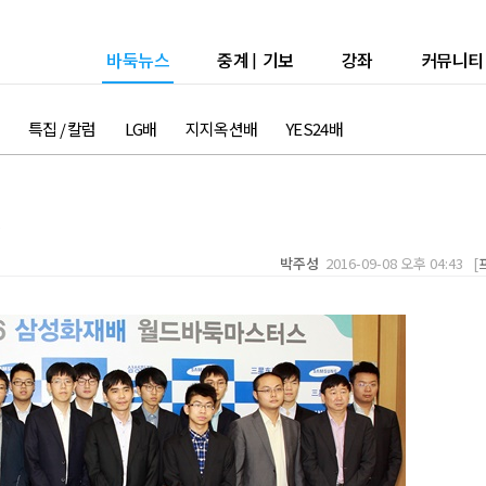
바둑뉴스
중계
|
기보
강좌
커뮤니티
특집 / 칼럼
LG배
지지옥션배
YES24배
결
박주성
2016-09-08 오후 04:43 [