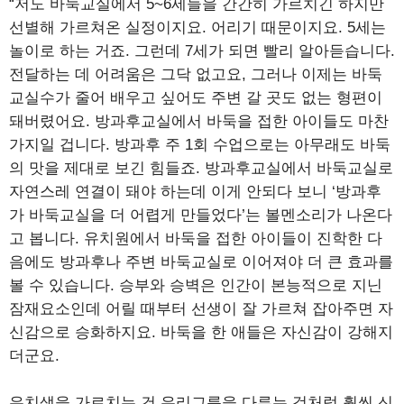
“저도 바둑교실에서 5~6세들을 간간히 가르치긴 하지만
선별해 가르쳐온 실정이지요. 어리기 때문이지요. 5세는
놀이로 하는 거죠. 그런데 7세가 되면 빨리 알아듣습니다.
전달하는 데 어려움은 그닥 없고요, 그러나 이제는 바둑
교실수가 줄어 배우고 싶어도 주변 갈 곳도 없는 형편이
돼버렸어요. 방과후교실에서 바둑을 접한 아이들도 마찬
가지일 겁니다. 방과후 주 1회 수업으로는 아무래도 바둑
의 맛을 제대로 보긴 힘들죠. 방과후교실에서 바둑교실로
자연스레 연결이 돼야 하는데 이게 안되다 보니 ‘방과후
가 바둑교실을 더 어렵게 만들었다’는 볼멘소리가 나온다
고 봅니다. 유치원에서 바둑을 접한 아이들이 진학한 다
음에도 방과후나 주변 바둑교실로 이어져야 더 큰 효과를
볼 수 있습니다. 승부와 승벽은 인간이 본능적으로 지닌
잠재요소인데 어릴 때부터 선생이 잘 가르쳐 잡아주면 자
신감으로 승화하지요. 바둑을 한 애들은 자신감이 강해지
더군요.
유치생을 가르치는 건 유리그릇을 다루는 것처럼 훨씬 신