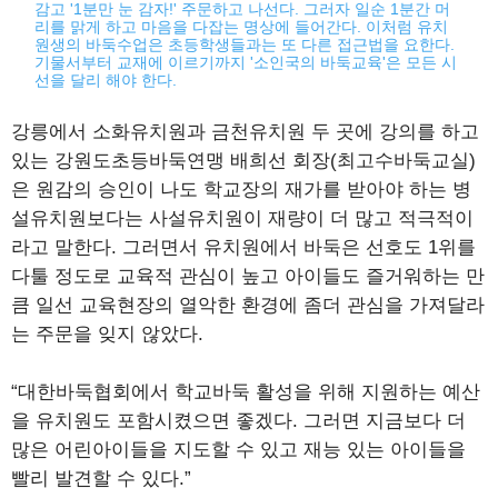
감고 '1분만 눈 감자!' 주문하고 나선다. 그러자 일순 1분간 머
리를 맑게 하고 마음을 다잡는 명상에 들어간다. 이처럼 유치
원생의 바둑수업은 초등학생들과는 또 다른 접근법을 요한다.
기물서부터 교재에 이르기까지 '소인국의 바둑교육'은 모든 시
선을 달리 해야 한다.
강릉에서 소화유치원과 금천유치원 두 곳에 강의를 하고
있는 강원도초등바둑연맹 배희선 회장(최고수바둑교실)
은 원감의 승인이 나도 학교장의 재가를 받아야 하는 병
설유치원보다는 사설유치원이 재량이 더 많고 적극적이
라고 말한다. 그러면서 유치원에서 바둑은 선호도 1위를
다툴 정도로 교육적 관심이 높고 아이들도 즐거워하는 만
큼 일선 교육현장의 열악한 환경에 좀더 관심을 가져달라
는 주문을 잊지 않았다.
“대한바둑협회에서 학교바둑 활성을 위해 지원하는 예산
을 유치원도 포함시켰으면 좋겠다. 그러면 지금보다 더
많은 어린아이들을 지도할 수 있고 재능 있는 아이들을
빨리 발견할 수 있다.”