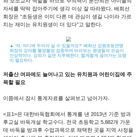
와 보조교사 역할을 하므로 주의력이 분산되는 아이들의
자세를 딱딱 잡아주기에 생각 이상 잘 따라왔다. 배희선
회장은 “초등생은 이미 다른 데 관심이 생길 나이라 가르
치는 재미는 유치원생이 더 있다”고 말한다.
▲ '자, 어디에 두어야 살 수 있을까요?' 배희선 강원초등연맹
회장의 강의를 똘망똘망 집중하며 바라보는 원생들의 모습이
인상적이다. 강의가 길면 지루해한다. 짧게짧게 끊어가는 요령
이 필요하다.
저출산 여파에도 늘어나고 있는 유치원과 어린이집에 주
목할 필요
이쯤에서 잠시 통계자료를 살펴보고 넘어가자.
<표1>은 대한바둑협회에서 통계를 낸 2013년 기준 방과
후교실 바둑개설 학교수다. 전국 초등학교 5,882개 가운
데 바둑을 방과후 수업과목으로 채택한 곳을 지역 사정을