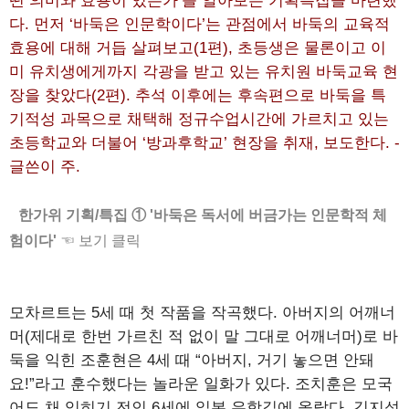
떤 의미와 효용이 있는가’를 알아보는 기획특집을 마련했
다. 먼저 ‘바둑은 인문학이다’는 관점에서 바둑의 교육적
효용에 대해 거듭 살펴보고(1편), 초등생은 물론이고 이
미 유치생에게까지 각광을 받고 있는 유치원 바둑교육 현
장을 찾았다(2편). 추석 이후에는 후속편으로 바둑을 특
기적성 과목으로 채택해 정규수업시간에 가르치고 있는
초등학교와 더불어 ‘방과후학교’ 현장을 취재, 보도한다. -
글쓴이 주.
한가위 기획/특집 ① '바둑은 독서에 버금가는 인문학적 체
험이다'
☜ 보기 클릭
모차르트는 5세 때 첫 작품을 작곡했다. 아버지의 어깨너
머(제대로 한번 가르친 적 없이 말 그대로 어깨너머)로 바
둑을 익힌 조훈현은 4세 때 “아버지, 거기 놓으면 안돼
요!”라고 훈수했다는 놀라운 일화가 있다. 조치훈은 모국
어도 채 익히기 전인 6세에 일본 유학길에 올랐다. 김지석