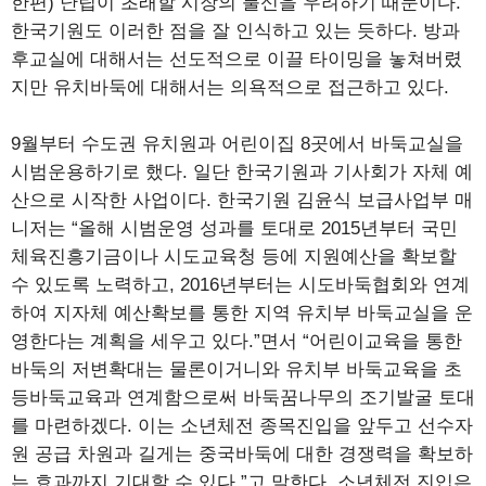
한편) 난립이 초래할 시장의 불신을 우려하기 때문이다.
한국기원도 이러한 점을 잘 인식하고 있는 듯하다. 방과
후교실에 대해서는 선도적으로 이끌 타이밍을 놓쳐버렸
지만 유치바둑에 대해서는 의욕적으로 접근하고 있다.
9월부터 수도권 유치원과 어린이집 8곳에서 바둑교실을
시범운용하기로 했다. 일단 한국기원과 기사회가 자체 예
산으로 시작한 사업이다. 한국기원 김윤식 보급사업부 매
니저는 “올해 시범운영 성과를 토대로 2015년부터 국민
체육진흥기금이나 시도교육청 등에 지원예산을 확보할
수 있도록 노력하고, 2016년부터는 시도바둑협회와 연계
하여 지자체 예산확보를 통한 지역 유치부 바둑교실을 운
영한다는 계획을 세우고 있다.”면서 “어린이교육을 통한
바둑의 저변확대는 물론이거니와 유치부 바둑교육을 초
등바둑교육과 연계함으로써 바둑꿈나무의 조기발굴 토대
를 마련하겠다. 이는 소년체전 종목진입을 앞두고 선수자
원 공급 차원과 길게는 중국바둑에 대한 경쟁력을 확보하
는 효과까지 기대할 수 있다.”고 말한다. 소년체전 진입은