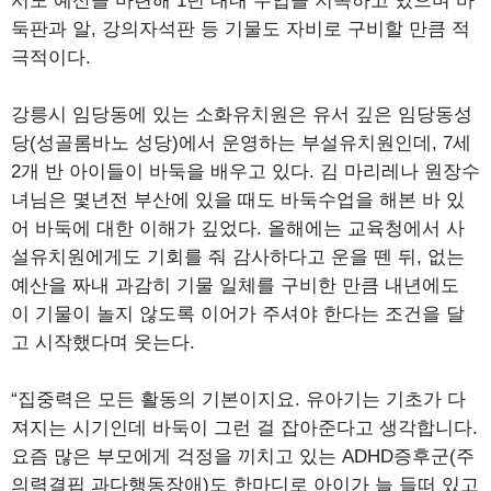
서도 예산을 마련해 1년 내내 수업을 지속하고 있으며 바
둑판과 알, 강의자석판 등 기물도 자비로 구비할 만큼 적
극적이다.
강릉시 임당동에 있는 소화유치원은 유서 깊은 임당동성
당(성골롬바노 성당)에서 운영하는 부설유치원인데, 7세
2개 반 아이들이 바둑을 배우고 있다. 김 마리레나 원장수
녀님은 몇년전 부산에 있을 때도 바둑수업을 해본 바 있
어 바둑에 대한 이해가 깊었다. 올해에는 교육청에서 사
설유치원에게도 기회를 줘 감사하다고 운을 뗀 뒤, 없는
예산을 짜내 과감히 기물 일체를 구비한 만큼 내년에도
이 기물이 놀지 않도록 이어가 주셔야 한다는 조건을 달
고 시작했다며 웃는다.
“집중력은 모든 활동의 기본이지요. 유아기는 기초가 다
져지는 시기인데 바둑이 그런 걸 잡아준다고 생각합니다.
요즘 많은 부모에게 걱정을 끼치고 있는 ADHD증후군(주
의력결핍 과다행동장애)도 한마디로 아이가 늘 들떠 있고