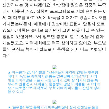
산만하다는 것 아니겠어요. 학습장애 원인은 집중력 부족
에서 비롯된 거죠. 집중력 프로그램으로 저희 유치원은 6
세 때 다도를 하고 7세에 바둑을 이어가고 있습니다. 호흡
가다듬는다든지, 애들에게 명상이란 표현이 맞을지 모르
겠으나, 바둑은 놀이로 즐기면서 그런 면을 다질 수 있는
장점이 있잖아요. 7세 정도면 충분히 할 수 있을 거 같아
개설했고요, 지역대회에도 적극 참여하고 있어요. 부모님
들의 관심도 높아서 별도로 바둑책을 산 아이도 여럿입니
다.”
▲ 바둑판과 알, 테이블도 다 원생들의 체격에 걸맞은 맞춤형
이다. 바둑알은 흑백이지만 통은 알록달록 칼라풀하다. 사기
재질의 바둑알은 파손시 다칠 염려가 있어 잘 깨지지 않는 특
수재로 만들었고, 테이블도 활동량이 많은 아이들을 고려해 특
수 스티로폼으로 제작했다. 무척 가벼워 아이들도 손쉽게 정리
할 수 있다.
▲ '손무릎!' 수업 분위기가 어수선해진다 싶자 선생님은 눈을