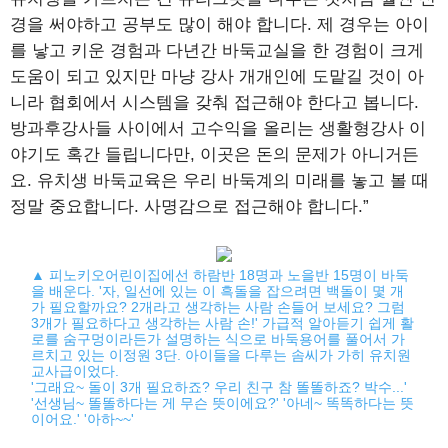
경을 써야하고 공부도 많이 해야 합니다. 제 경우는 아이
를 낳고 키운 경험과 다년간 바둑교실을 한 경험이 크게
도움이 되고 있지만 마냥 강사 개개인에 도맡길 것이 아
니라 협회에서 시스템을 갖춰 접근해야 한다고 봅니다.
방과후강사들 사이에서 고수익을 올리는 생활형강사 이
야기도 혹간 들립니다만, 이곳은 돈의 문제가 아니거든
요. 유치생 바둑교육은 우리 바둑계의 미래를 놓고 볼 때
정말 중요합니다. 사명감으로 접근해야 합니다.”
▲ 피노키오어린이집에선 하람반 18명과 노을반 15명이 바둑
을 배운다. '자, 일선에 있는 이 흑돌을 잡으려면 백돌이 몇 개
가 필요할까요? 2개라고 생각하는 사람 손들어 보세요? 그럼
3개가 필요하다고 생각하는 사람 손!' 가급적 알아듣기 쉽게 활
로를 숨구멍이라든가 설명하는 식으로 바둑용어를 풀어서 가
르치고 있는 이정원 3단. 아이들을 다루는 솜씨가 가히 유치원
교사급이었다.
'그래요~ 돌이 3개 필요하죠? 우리 친구 참 똘똘하죠? 박수...'
'선생님~ 똘똘하다는 게 무슨 뜻이에요?' '아네~ 똑똑하다는 뜻
이어요.' '아하~~'