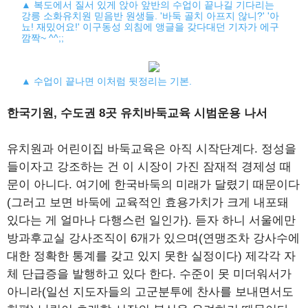
▲ 복도에서 질서 있게 앉아 앞반의 수업이 끝나길 기다리는
강릉 소화유치원 믿음반 원생들. '바둑 골치 아프지 않니?' '아
뇨! 재밌어요!' 이구동성 외침에 앵글을 갖다대던 기자가 에구
깜짝~ ^^;;
▲ 수업이 끝나면 이처럼 뒷정리는 기본.
한국기원, 수도권 8곳 유치바둑교육 시범운용 나서
유치원과 어린이집 바둑교육은 아직 시작단계다. 정성을
들이자고 강조하는 건 이 시장이 가진 잠재적 경제성 때
문이 아니다. 여기에 한국바둑의 미래가 달렸기 때문이다
(그러고 보면 바둑에 교육적인 효용가치가 크게 내포돼
있다는 게 얼마나 다행스런 일인가). 듣자 하니 서울에만
방과후교실 강사조직이 6개가 있으며(연맹조차 강사수에
대한 정확한 통계를 갖고 있지 못한 실정이다) 제각각 자
체 단급증을 발행하고 있다 한다. 수준이 못 미더워서가
아니라(일선 지도자들의 고군분투에 찬사를 보내면서도