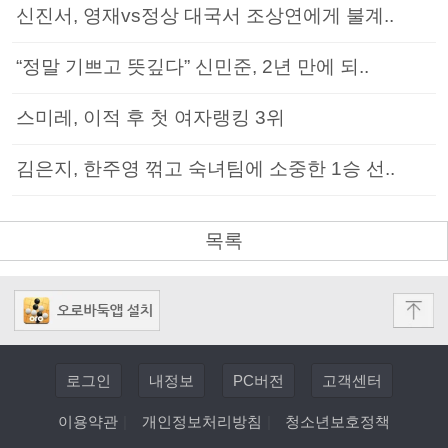
신진서, 영재vs정상 대국서 조상연에게 불계..
“정말 기쁘고 뜻깊다” 신민준, 2년 만에 되..
스미레, 이적 후 첫 여자랭킹 3위
김은지, 한주영 꺾고 숙녀팀에 소중한 1승 선..
목록
로그인
내정보
PC버전
고객센터
이용약관
|
개인정보처리방침
|
청소년보호정책