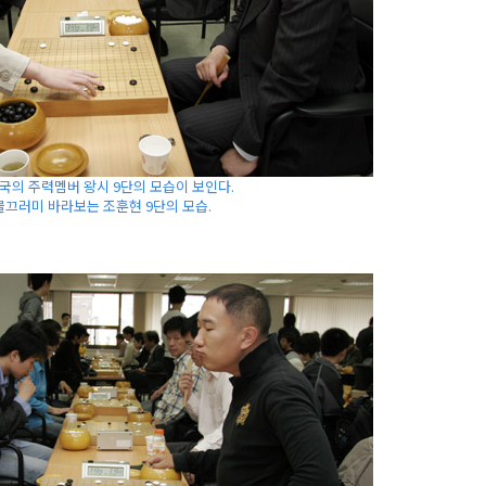
국의 주력멤버 왕시 9단의 모습이 보인다.
물끄러미 바라보는 조훈현 9단의 모습.