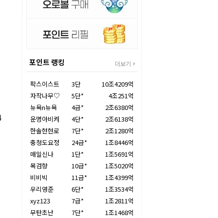
포인트 랭킹
더보기
팍스이스트
3단
10조4209억
자작나무♡
5단*
4조251억
뉴욕n뉴욕
4급*
2조6380억
4
운명아비켜
4단*
2조6138억
한솔현현로
7단*
2조1280억
충청도요정
24급*
1조8446억
매일신나
1단*
1조5691억
목검향
10급*
1조5020억
비비빅
11급*
1조4399억
우리영준
6단*
1조3534억
xyz123
7급*
1조2811억
무탄초난
7단*
1조1468억