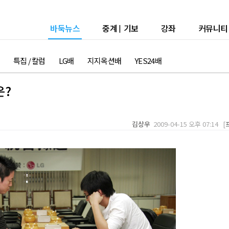
바둑뉴스
중계
|
기보
강좌
커뮤니티
특집 / 칼럼
LG배
지지옥션배
YES24배
은?
김상우
2009-04-15 오후 07:14 [