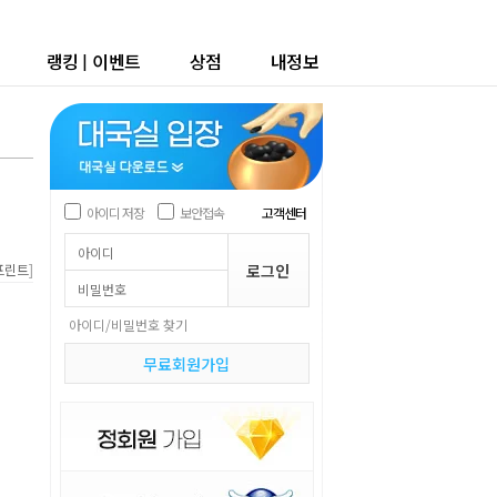
랭킹
|
이벤트
상점
내정보
아이디 저장
보안접속
고객센터
]
프린트
아이디/비밀번호 찾기
무료회원가입