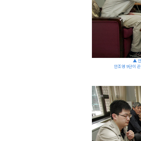
▲ 
안조영 9단이 