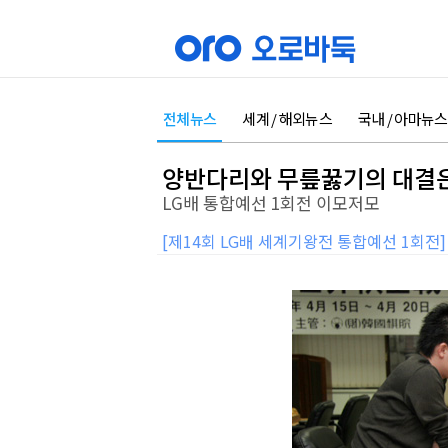
전체뉴스
세계 / 해외뉴스
국내 / 아마뉴스
양반다리와 무릎꿇기의 대결
LG배 통합예선 1회전 이모저모
[제14회 LG배 세계기왕전 통합예선 1회전]