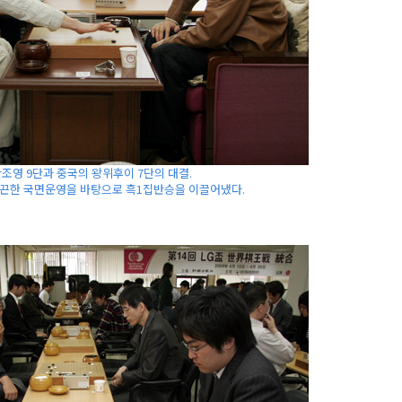
안조영 9단과 중국의 왕위후이 7단의 대결.
끈끈한 국면운영을 바탕으로 흑1집반승을 이끌어냈다.