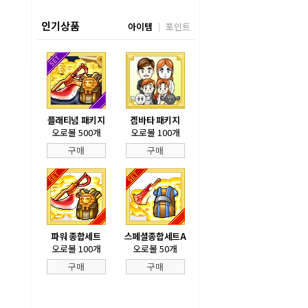
인기상품
아이템
포인트
플래티넘 패키지
겜바타 패키지
오로볼 500개
오로볼 100개
구매
구매
파워 종합세트
스페셜종합세트A
오로볼 100개
오로볼 50개
구매
구매