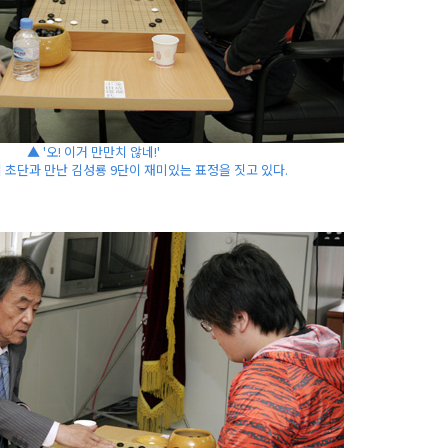
▲ '오! 이거 만만치 않네!'
 초단과 만난 김성룡 9단이 재미있는 표정을 짓고 있다.