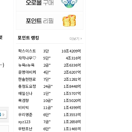
몇
포인트 랭킹
더보기
팍스이스트
3단
10조4209억
자작나무♡
5단*
4조316억
…)
뉴욕n뉴욕
2급*
2조6336억
운명아비켜
4단*
2조6207억
한솔현현로
7단*
2조1281억
휩
충청도요정
24급*
1조8448억
매일신나
1단*
1조5707억
목검향
10급*
1조5020억
비비빅
11급*
1조4399억
우리영준
6단*
1조3553억
xyz123
7급*
1조2858억
무탄초난
6단*
1조1465억