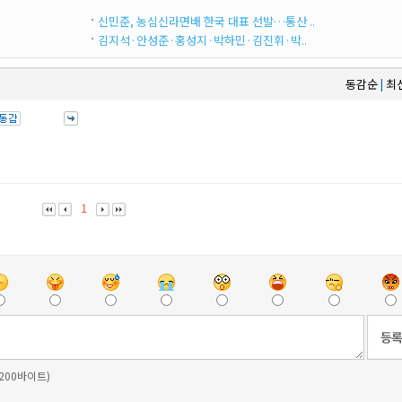
신민준, 농심신라면배 한국 대표 선발…통산 ..
김지석·안성준·홍성지·박하민·김진휘·박..
동감순
최
|
1
 200바이트)