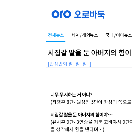
전체뉴스
세계 / 해외뉴스
국내 / 아마뉴스
시집갈 딸을 둔 아버지의 힘이
[반상반외 말·말·말·]
너무 무시하는 거 아냐?
(최명훈 8단- 원성진 5단이 좌상귀 쪽으
시집갈 딸을 둔 아버지의 힘이야~~
(유시훈 9단- 3연승을 거둔 고바야시 9단
을 생각해서 힘을 낸다며…)