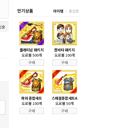
인기상품
아이템
포인트
신순
플래티넘 패키지
겜바타 패키지
오로볼 500개
오로볼 100개
구매
구매
파워 종합세트
스페셜종합세트A
오로볼 100개
오로볼 50개
구매
구매