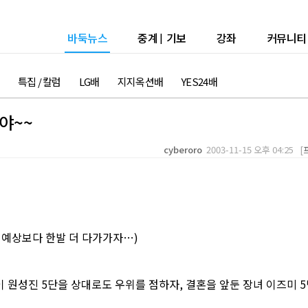
바둑뉴스
중계
|
기보
강좌
커뮤니티
특집 / 칼럼
LG배
지지옥션배
YES24배
야~~
cyberoro
2003-11-15 오후 04:25 [
로 예상보다 한발 더 다가가자…)
이 원성진 5단을 상대로도 우위를 점하자, 결혼을 앞둔 장녀 이즈미 