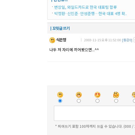
변상일, 와일드카드로 한국 대표팀 합류
박정환·신민준·안성준행…한국 대표 4명 확..
┃꼬릿글 쓰기
식은정
｜ 2003-11-15 오후 11:52:00
[동감0]
나두 저 자리에 끼어봣으면...^^
* 띄어쓰기 포함 100자까지 쓰실 수 있습니다. (000 /