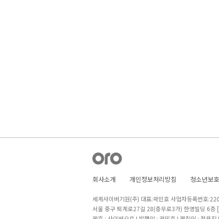
회사소개
개인정보처리방침
청소년보
세계사이버기원(주) 대표:곽민호 사업자등록번호:220-8
서울 중구 퇴계로27길 28(충무로3가) 한영빌딩 6층
제호 : 사이버오로 I 발행인 : 곽민호 I 편집인 : 정용진