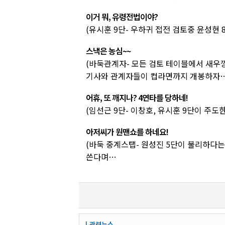
이거 뭐, 유령전법이야?
(유시훈 9단- 우하귀 접전 검토중 윤성현
스낵은 농심~~
(바둑관계자- 모든 검토 테이블에서 새우깡
기사와 관계자들이 컵라면까지 개봉하자…
어휴, 또 깨지나? 4연타를 당하네!
(임선근 9단- 이창호, 유시훈 9단이 
아저씨가 원맨쇼를 하네요!
(바둑 중계스탭- 원성진 5단이 불리하다
쓴다며…
┃관련뉴스