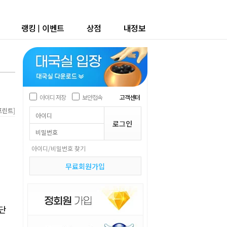
랭킹
|
이벤트
상점
내정보
아이디 저장
보안접속
고객센터
]
프린트
아이디/비밀번호 찾기
무료회원가입
5단