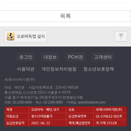
목록
로그인
내정보
PC버전
고객센터
이용약관
|
개인정보처리방침
|
청소년보호정책
세계사이버기원(주)
대표 : 곽민호
|
사업자등록번호 : 220-81-86538
통신판매업 신고번호:2011-서울중구-0579
서울 중구 퇴계로27길 28(충무로3가) 한영빌딩 6층
전화 : 02-2285-6950
|
팩스 : 02-2285-6955
|
이메일 :
oper@cyberoro.com