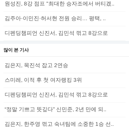
원성진, 8강 점프 "최대한 승자조에서 버티겠..
김주아·이민진·허서현 전원 승리… 평택, ..
디펜딩챔피언 신진서, 김민석 꺾고 8강으로
많이 본 기사
김은지, 목진석 잡고 2연승
스미레, 이적 후 첫 여자랭킹 3위
디펜딩챔피언 신진서, 김민석 꺾고 8강으로
“정말 기쁘고 뜻깊다” 신민준, 2년 만에 되..
김은지, 한주영 꺾고 숙녀팀에 소중한 1승 선..