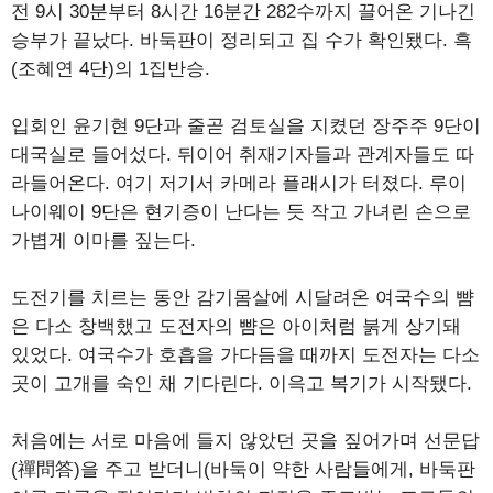
전 9시 30분부터 8시간 16분간 282수까지 끌어온 기나긴
승부가 끝났다. 바둑판이 정리되고 집 수가 확인됐다. 흑
(조혜연 4단)의 1집반승.
입회인 윤기현 9단과 줄곧 검토실을 지켰던 장주주 9단이
대국실로 들어섰다. 뒤이어 취재기자들과 관계자들도 따
라들어온다. 여기 저기서 카메라 플래시가 터졌다. 루이
나이웨이 9단은 현기증이 난다는 듯 작고 가녀린 손으로
가볍게 이마를 짚는다.
도전기를 치르는 동안 감기몸살에 시달려온 여국수의 뺨
은 다소 창백했고 도전자의 뺨은 아이처럼 붉게 상기돼
있었다. 여국수가 호흡을 가다듬을 때까지 도전자는 다소
곳이 고개를 숙인 채 기다린다. 이윽고 복기가 시작됐다.
처음에는 서로 마음에 들지 않았던 곳을 짚어가며 선문답
(禪問答)을 주고 받더니(바둑이 약한 사람들에게, 바둑판