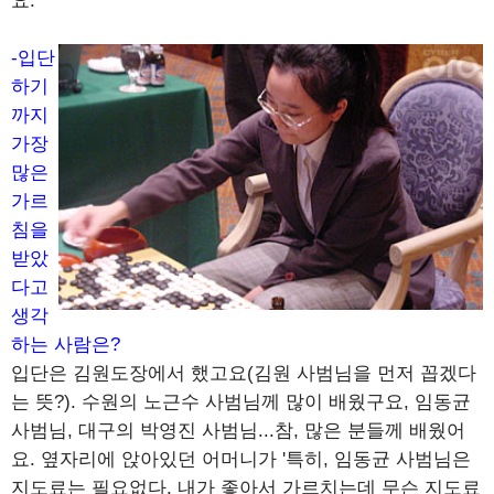
요.
-입단
하기
까지
가장
많은
가르
침을
받았
다고
생각
하는 사람은?
입단은 김원도장에서 했고요(김원 사범님을 먼저 꼽겠다
는 뜻?). 수원의 노근수 사범님께 많이 배웠구요, 임동균
사범님, 대구의 박영진 사범님...참, 많은 분들께 배웠어
요. 옆자리에 앉아있던 어머니가 '특히, 임동균 사범님은
지도료는 필요없다. 내가 좋아서 가르치는데 무슨 지도료