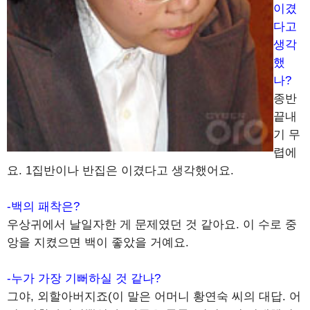
이겼
다고
생각
했
나?
종반
끝내
기 무
렵에
요. 1집반이나 반집은 이겼다고 생각했어요.
-백의 패착은?
우상귀에서 날일자한 게 문제였던 것 같아요. 이 수로 중
앙을 지켰으면 백이 좋았을 거예요.
-누가 가장 기뻐하실 것 같나?
그야, 외할아버지죠(이 말은 어머니 황연숙 씨의 대답. 어