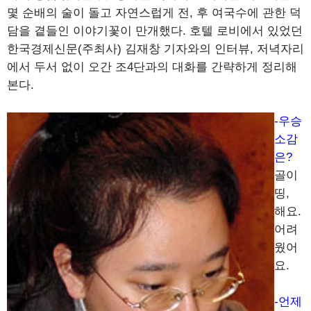
몇 순배의 술이 돌고 자연스럽게 전, 후 여국수에 관한 덕
담을 곁들인 이야기꽃이 만개했다. 호텔 로비에서 있었던
한국경제신문(주최사) 김재창 기자와의 인터뷰, 저녁자리
에서 두서 없이 오간 조4단과의 대화를 간략하게 정리해
본다.
-우승
소감
은?
골이
띵,
해요.
어려
웠어
요.
-언제