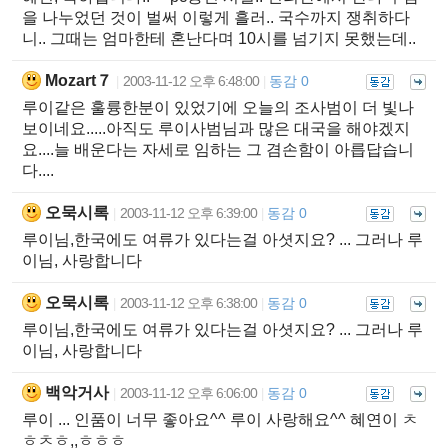
을 나누었던 것이 벌써 이렇게 흘러.. 국수까지 쟁취하다
니.. 그때는 엄마한테 혼난다며 10시를 넘기지 못했는데..
Mozart７
2003-11-12 오후 6:48:00
동감 0
|
|
루이같은 훌륭한분이 있었기에 오늘의 조사범이 더 빛나
보이네요.....아직도 루이사범님과 많은 대국을 해야겠지
요....늘 배운다는 자세로 임하는 그 겸손함이 아릅답습니
다....
오묵시록
2003-11-12 오후 6:39:00
동감 0
|
|
루이님,한국에도 여류가 있다는걸 아셧지요? ... 그러나 루
이님, 사랑합니다
오묵시록
2003-11-12 오후 6:38:00
동감 0
|
|
루이님,한국에도 여류가 있다는걸 아셧지요? ... 그러나 루
이님, 사랑합니다
백악거사
2003-11-12 오후 6:06:00
동감 0
|
|
루이 ... 인품이 너무 좋아요^^ 루이 사랑해요^^ 혜연이 ㅊ
ㅎㅊㅎ,,ㅎㅎㅎ