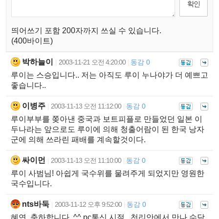
띄어쓰기 포함 200자까지 쓰실 수 있습니다.
(400바이트)
박하늘이
2003-11-21 오전 4:20:00
동감 0
|
|
루이는 스승입니다.. 저는 아직도 루이 누나야가 더 예쁘고
좋습니다..
이병주
2003-11-13 오전 11:12:00
동감 0
|
|
루이부부를 쫒아낸 중국과 보트피플로 만들었던 일본 이
두나라는 앞으로도 루이에 의해 청출어람이 된 한국 낭자
군에 의해 쓰라린 패배를 계속할것이다.
싸이먼
2003-11-13 오전 11:10:00
동감 0
|
|
루이 사범님! 아쉽게 국수위를 물려주게 되었지만 영원한
국수입니다.
nts바둑
2003-11-12 오후 9:52:00
동감 0
|
|
혜연, 축하합니다..^^ pc통신 시절.. 천리안에서 만나 수담