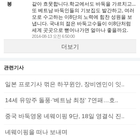
봉
같아 흐뭇합니다.학교에서도 바둑을 가르치고...
또 베트남 바둑인들의 기보집도 발간하고, 여러
모로 수고하는 이8단의 노력에 힘찬 성원을 보
냅니다. 국내의 젊은 바둑고수들이 이8단처럼
세계 곳곳으로 뻗어나가면 얼마나 좋을까요.
2014-08-13 오전 6:50:00
더보기
관련기사
일본 프로기사 꺾은 하꾸윈안, 장비엔민이 잇..
14세 유망주 돌풍·'베트남 최정' 7연패…호..
중국 바둑영웅 녜웨이핑 9단, 18일 영결식 진..
녜웨이핑을 떠나 보내며