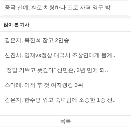
중국 신예, AI로 치팅하다 프로 자격 영구 박..
많이 본 기사
김은지, 목진석 잡고 2연승
신진서, 영재vs정상 대국서 조상연에게 불계..
“정말 기쁘고 뜻깊다” 신민준, 2년 만에 되..
스미레, 이적 후 첫 여자랭킹 3위
김은지, 한주영 꺾고 숙녀팀에 소중한 1승 선..
목록