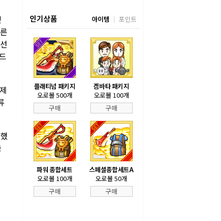
깊
인기상품
아이템
포인트
치른
주선
퍼드
플래티넘 패키지
겜바타 패키지
 제
오로볼 500개
오로볼 100개
류
구매
구매
계했
국
파워 종합세트
스페셜종합세트A
오로볼 100개
오로볼 50개
구매
구매