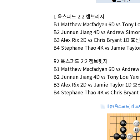
1 옥스퍼드 2:2 캠브리지
B1 Matthew Macfadyen 6D vs Tony L
B2 Junnun Jiang 4D vs Andrew Sim
B3 Alex Rix 2D vs Chris Bryant 1D 호선
B4 Stephane Thao 4K vs Jamie Tay
R2 옥스퍼드 2:2 캠브릿지
B1 Matthew Macfadyen 6D vs Andre
B2 Junnun Jiang 4D vs Tony Lou Yu
B3 Alex Rix 2D vs Jamie Taylor 1D 호
B4 Stephane Thao 4K vs Chris Brya
▒ 매튜(옥스포드)와 토