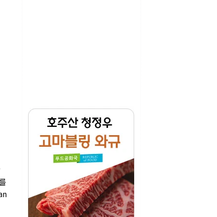
w
계를
an