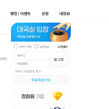
랭킹
|
이벤트
상점
내정보
아이디 저장
보안접속
고객센터
]
프린트
아이디/비밀번호 찾기
무료회원가입