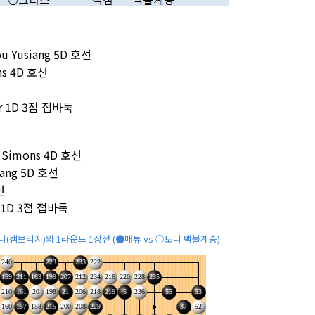
ou Yusiang 5D 호선
ons 4D 호선
lor 1D 3점 접바둑
w Simons 4D 호선
xiang 5D 호선
선
nt 1D 3점 접바둑
니(캠브리지)의 1라운드 1장전 (●매튜 vs ○토니 백불계승)