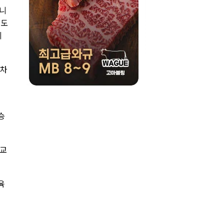
지니
기도
미
5차
의
승
양교
육