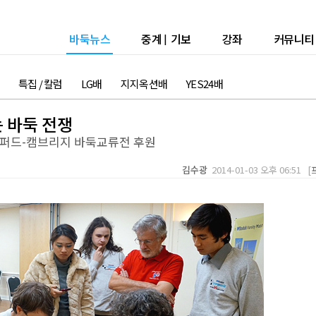
바둑뉴스
중계
|
기보
강좌
커뮤니티
특집 / 칼럼
LG배
지지옥션배
YES24배
 바둑 전쟁
스퍼드-캠브리지 바둑교류전 후원
김수광
2014-01-03 오후 06:51 [