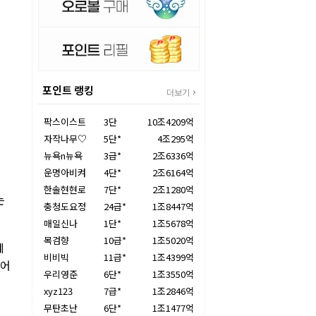
포인트 랭킹
더보기
팍스이스트
3단
10조4209억
자작나무♡
5단*
4조295억
뉴욕n뉴욕
3급*
2조6336억
운명아비켜
4단*
2조6164억
한솔현현로
7단*
2조1280억
는
충청도요정
24급*
1조8447억
매일신나
1단*
1조5678억
목검향
10급*
1조5020억
에
비비빅
11급*
1조4399억
이어
우리영준
6단*
1조3550억
xyz123
7급*
1조2846억
무탄초난
6단*
1조1477억