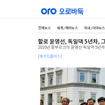
전체뉴스
세계 / 해외뉴스
국내 / 아마뉴스
할로 윤영선, 독일댁 5년차,
2010년 함부르크의 윤영선 독일댁 5년차
[매거진플러스]