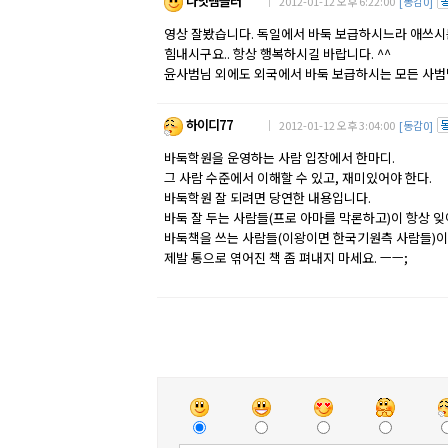
나잇템플러
｜ 2012-01-12 오후 6:22:00
[동감0]
영상 잘봤습니다. 독일에서 바둑 보급하시느라 애쓰시는
힘내시구요.. 항상 행복하시길 바랍니다. ^^
윤사범님 외에도 외국에서 바둑 보급하시는 모든 사범님
하이디77
｜ 2012-01-12 오후 3:04:00
[동감0]
바둑학원을 운영하는 사람 입장에서 한마디.
그 사람 수준에서 이해할 수 있고, 재미있어야 한다.
바둑학원 잘 되려면 당연한 내용입니다.
바둑 잘 두는 사람들(프로 아마를 막론하고)이 항상 
바둑책을 쓰는 사람들(이왕이면 한국기원측 사람들)이 
제발 통으로 엮어진 책 좀 펴내지 마세요. ㅡㅡ;