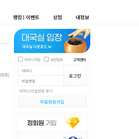
랭킹
|
이벤트
상점
내정보
아이디 저장
보안접속
고객센터
]
프린트
아이디/비밀번호 찾기
무료회원가입