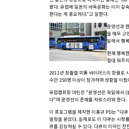
왔다. 유럽에 일본의 바둑문화는 이미 깊숙
한다는 게 중요하다."고 말한다.
윤영선과 한
을 매우 고
일에서 행복
현재 행복한
절대 둬주지
2011년 장출혈 피똥 바이러스의 창궐로 
수만 250명 이상이 참가하며 성황을 이뤘
유럽협회장 마틴은 "윤영선은 독일에서 (눌
다"며 윤영선의 존재를 자랑스러워 한다.
이 프로그램을 제작한 이홍규 PD는 "다
열정을 쏟았다. 실제로도 이 다큐는 시청률
큐를 감상하실 수 있다. 다큐의 미덕인 잔잔