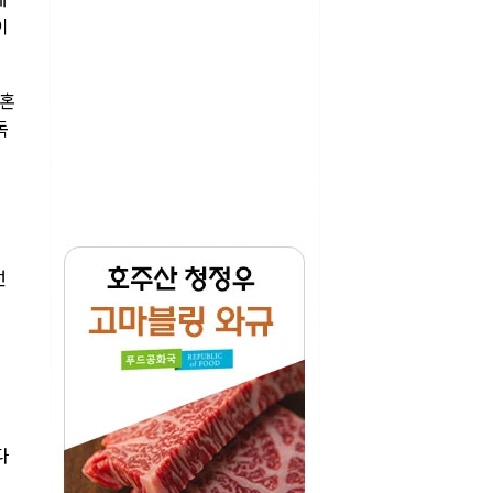
이
청혼
독
선
다