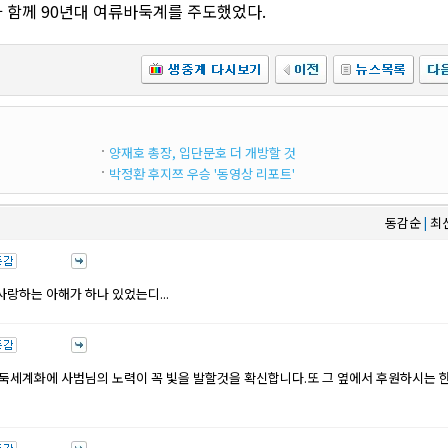
 함께 90년대 여류바둑계를 주도했었다.
양재호 총장, 입단문호 더 개방할 것
박정환 후지쯔 우승 '동영상 리포트'
동감순
최
|
짝사랑하는 아해가 하나 있었는디...
둑세계화에 사범님의 노력이 꼭 빛을 발할것을 확신합니다.또 그 옆에서 후원하시는 