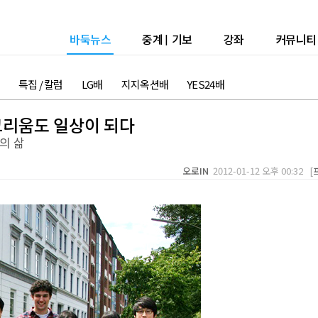
바둑뉴스
중계
|
기보
강좌
커뮤니티
특집 / 칼럼
LG배
지지옥션배
YES24배
 그리움도 일상이 되다
의 삶
오로IN
2012-01-12 오후 00:32 [