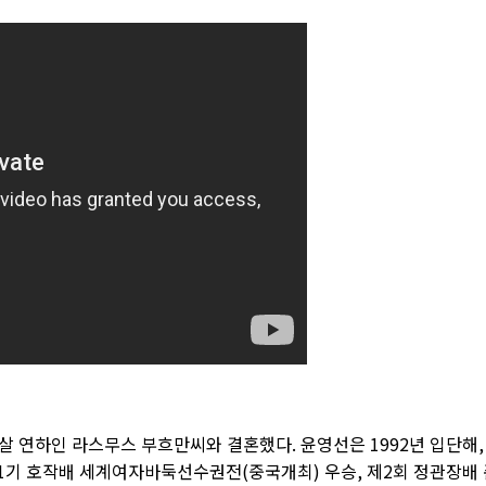
은 4살 연하인 라스무스 부흐만씨와 결혼했다. 윤영선은 1992년 입단해,
제1기 호작배 세계여자바둑선수권전(중국개최) 우승, 제2회 정관장배