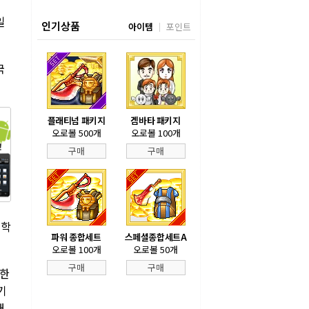
일
인기상품
아이템
포인트
국
플래티넘 패키지
겜바타 패키지
오로볼 500개
오로볼 100개
구매
구매
철학
파워 종합세트
스페셜종합세트A
오로볼 100개
오로볼 50개
구매
구매
 한
기
해