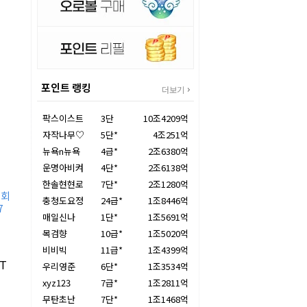
포인트 랭킹
더보기
팍스이스트
3단
10조4209억
자작나무♡
5단*
4조251억
뉴욕n뉴욕
4급*
2조6380억
운명아비켜
4단*
2조6138억
한솔현현로
7단*
2조1280억
대회
충청도요정
24급*
1조8446억
7
매일신나
1단*
1조5691억
목검향
10급*
1조5020억
비비빅
11급*
1조4399억
T
우리영준
6단*
1조3534억
xyz123
7급*
1조2811억
무탄초난
7단*
1조1468억