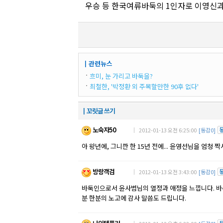
우승 등 한국여류바둑의 1인자로 이영신과
┃관련뉴스
흐미, 눈 가리고 바둑을?
최철한, '박정환 외 주목할만한 90후 없다'
┃꼬릿글 쓰기
노숙자50
｜ 2012-01-13 오전 6:25:00
[동감0]
아 왕년에, 그니깐 한 15년 전에... 윤영선님을 엄청 
방랑객검
｜ 2012-01-13 오전 3:43:00
[동감0]
바둑인으로서 윤사범님의 열정과 애정을 느낍니다. 바
분 한분의 노고에 감사 말씀도 드립니다.