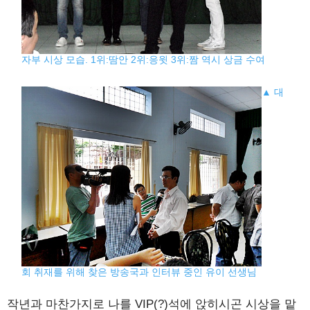
자부 시상 모습. 1위:땀안 2위:응윗 3위:짬 역시 상금 수여
▲ 대
회 취재를 위해 찾은 방송국과 인터뷰 중인 유이 선생님
작년과 마찬가지로 나를 VIP(?)석에 앉히시곤 시상을 맡