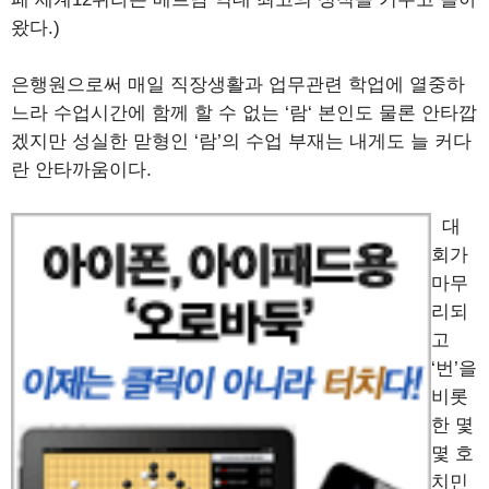
왔다.)
은행원으로써 매일 직장생활과 업무관련 학업에 열중하
느라 수업시간에 함께 할 수 없는 ‘람‘ 본인도 물론 안타깝
겠지만 성실한 맏형인 ‘람’의 수업 부재는 내게도 늘 커다
란 안타까움이다.
대
회가
마무
리되
고
‘번’을
비롯
한 몇
몇 호
치민