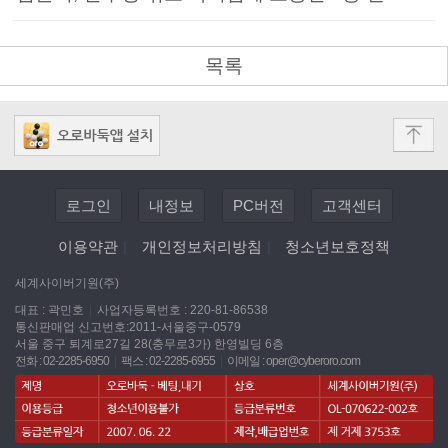
목록
로그인
내정보
PC버전
고객센터
이용약관
|
개인정보처리방침
|
청소년보호정책
세계사이버기원(주)
대표 : 곽민호
|
사업자등록번호 : 220-81-86538
통신판매업 신고번호:2011-서울중구-0579
서울 중구 퇴계로27길 28(충무로3가) 한영빌딩 6층
전화 : 02-2285-6950
|
팩스 : 02-2285-6955
|
이메일 :
oper@cyberoro.com