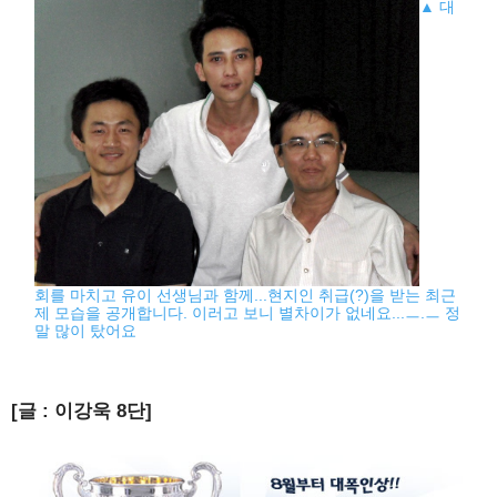
▲ 대
회를 마치고 유이 선생님과 함께...현지인 취급(?)을 받는 최근
제 모습을 공개합니다. 이러고 보니 별차이가 없네요...ㅡ.ㅡ 정
말 많이 탔어요
[글 : 이강욱 8단]