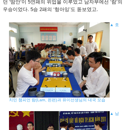
던 ‘땀안’이 5연패의 위업을 이루었고 남자부에선 ‘람’의
우승이었다. 5승 2패의 ‘헝아잉’도 돋보였고.
▲ 호
치민 챔피언 람(Lam, 왼편)과 유이선생님의 대국 모습
▲ 남