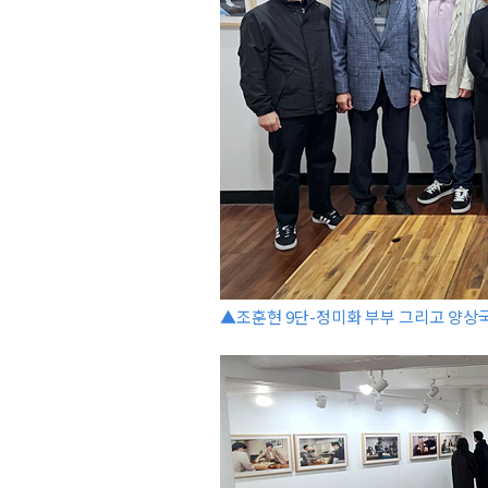
▲조훈현 9단-정미화 부부 그리고 양상국