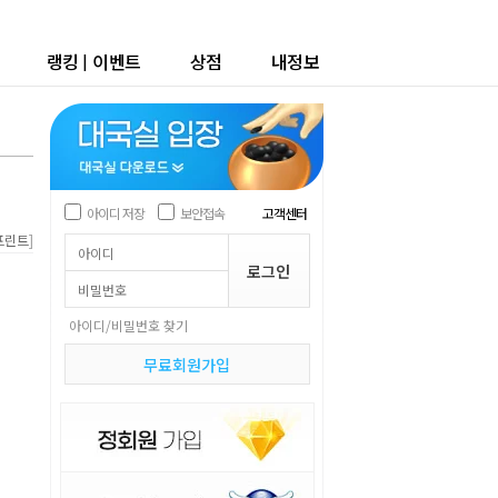
랭킹
|
이벤트
상점
내정보
아이디 저장
보안접속
고객센터
]
프린트
아이디/비밀번호 찾기
무료회원가입