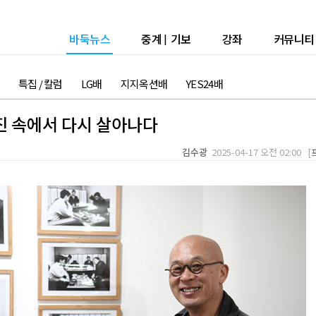
바둑뉴스
중계
|
기보
강좌
커뮤니티
특집 / 칼럼
LG배
지지옥션배
YES24배
사진 속에서 다시 살아나다
김수광
2025-04-17 오전 02:00 [