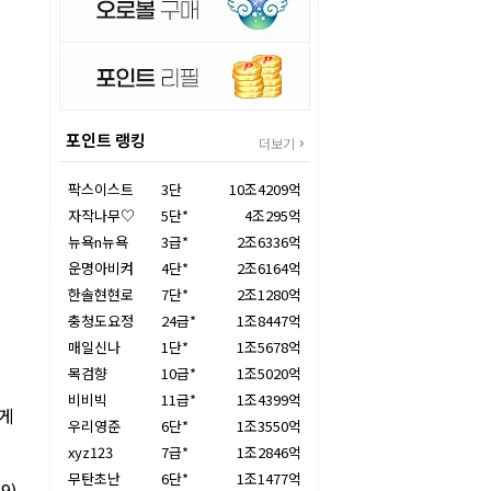
포인트 랭킹
더보기
팍스이스트
3단
10조4209억
자작나무♡
5단*
4조295억
뉴욕n뉴욕
3급*
2조6336억
운명아비켜
4단*
2조6164억
한솔현현로
7단*
2조1280억
충청도요정
24급*
1조8447억
매일신나
1단*
1조5678억
목검향
10급*
1조5020억
비비빅
11급*
1조4399억
열게
우리영준
6단*
1조3550억
xyz123
7급*
1조2846억
무탄초난
6단*
1조1477억
9)