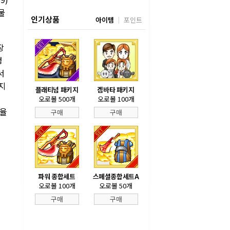
물
인기상품
아이템
포인트
장
정
서
지
플래티넘 패키지
겜바타 패키지
오로볼 500개
오로볼 100개
전율
구매
구매
파워 종합세트
스페셜종합세트A
오로볼 100개
오로볼 50개
구매
구매