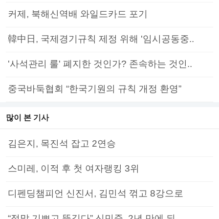
커제, 북해신역배 와일드카드 포기
韓中日, 국제경기규칙 제정 위해 '임시공동중..
'사석관리 룰' 폐지한 것인가? 존속하는 것인..
중국바둑협회 “한국기원의 규칙 개정 환영”
많이 본 기사
김은지, 목진석 잡고 2연승
스미레, 이적 후 첫 여자랭킹 3위
디펜딩챔피언 신진서, 김민석 꺾고 8강으로
“정말 기쁘고 뜻깊다” 신민준, 2년 만에 되..