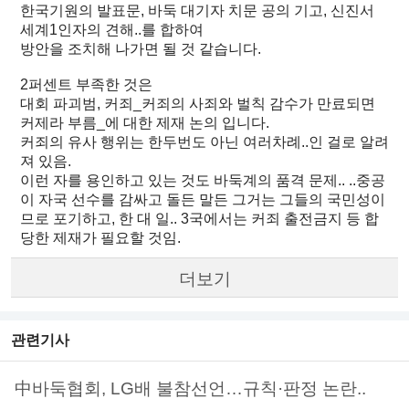
한국기원의 발표문, 바둑 대기자 치문 공의 기고, 신진서
세계1인자의 견해..를 합하여
방안을 조치해 나가면 될 것 같습니다.
2퍼센트 부족한 것은
대회 파괴범, 커죄_커죄의 사죄와 벌칙 감수가 만료되면
커제라 부름_에 대한 제재 논의 입니다.
커죄의 유사 행위는 한두번도 아닌 여러차례..인 걸로 알려
져 있음.
이런 자를 용인하고 있는 것도 바둑계의 품격 문제.. ..중공
이 자국 선수를 감싸고 돌든 말든 그거는 그들의 국민성이
므로 포기하고, 한 대 일.. 3국에서는 커죄 출전금지 등 합
당한 제재가 필요할 것임.
더보기
관련기사
中바둑협회, LG배 불참선언…규칙·판정 논란..