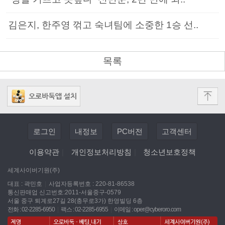
김은지, 한주영 꺾고 숙녀팀에 소중한 1승 선..
목록
로그인
내정보
PC버전
고객센터
이용약관
|
개인정보처리방침
|
청소년보호정책
세계사이버기원(주)
대표 : 곽민호
|
사업자등록번호 : 220-81-86538
통신판매업 신고번호:2011-서울중구-0579
서울 중구 퇴계로27길 28(충무로3가) 한영빌딩 6층
전화 : 02-2285-6950
|
팩스 : 02-2285-6955
|
이메일 :
oper@cyberoro.com