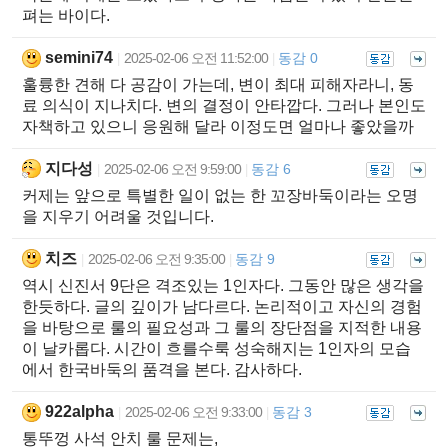
펴는 바이다.
semini74
2025-02-06 오전 11:52:00
동감 0
|
|
훌륭한 견해 다 공감이 가는데, 변이 최대 피해자라니, 동
료 의식이 지나치다. 변의 결정이 안타깝다. 그러나 본인도
자책하고 있으니 응원해 달라 이정도면 얼마나 좋았을까
지다성
2025-02-06 오전 9:59:00
동감 6
|
|
커제는 앞으로 특별한 일이 없는 한 꼬장바둑이라는 오명
을 지우기 어려울 것입니다.
치즈
2025-02-06 오전 9:35:00
동감 9
|
|
역시 신진서 9단은 격조있는 1인자다. 그동안 많은 생각을
한듯하다. 글의 깊이가 남다르다. 논리적이고 자신의 경험
을 바탕으로 룰의 필요성과 그 룰의 장단점을 지적한 내용
이 날카롭다. 시간이 흐를수룩 성숙해지는 1인자의 모습
에서 한국바둑의 품격을 본다. 감사하다.
922alpha
2025-02-06 오전 9:33:00
동감 3
|
|
통뚜껑 사석 안치 룰 문제는,