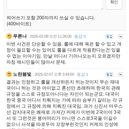
띄어쓰기 포함 200자까지 쓰실 수 있습니다.
(400바이트)
푸른나
2025-02-08 오전 11:26:00
동감 0
|
|
이번 사건은 단순할 수 있음. 룰에 대해 욕은 할 수 있고 개
정이 필요할 수는 있어도 룰을 다르게 적용한다는건 있을
수 없는 이야기임. 만날 어디서 기어나오는지 모르겠지만
자칭 깨시민들이 많아서 문제.
노란봄빛
2025-02-07 오후 3:44:00
동감 1
|
|
결과는 인정하고 룰을 개선하든지 히는것이지 무슨 재대
국이니 하는 것은 어이없고 혼선만 초래하며 한국의 관례
규정을 스스로 규정도아니다는 자인이 되는군요. 대국이
한국 중국 어디서 치뤄지는 가에 따라 승부가 갈리는 각 규
정에서 그 규정에 의해 치뤄진 대국임. 과거 신진서 마우스
선 감지대국은 쾌재로 가져간 커제가 이번에 2국이어 3국
서 또 그런것은 붕어머리가 아니면 스스로3국을 이길수
없으니 사석을 따로두어 꼬장부린것인지 커제의 인성에