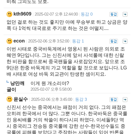
비춰 그의도도 모호.
kth9609
2025-02-07 오후 12:44:00
동감 0
|
|
없던 걸로 하는 것도 좋지만 아예 무승부로 하고 상금은 양
쪽 다 1억씩 대국료로 주기로 하는 것은 어떨지....
econ
2025-02-06 오후 3:52:00
동감 1
|
|
이번 사태로 중국바둑계에서 영웅시 된 사람은 의외로 조
혜연 9단입니다. 그는 신진서에 앞서 사석룰에 대한 신랄
한 비판을 함으로써 중국팬들을 사로잡았지요. 앞으로 조
9단은 한중 바둑계의 가교 역할을 할 것으로 보입니다. LG
배 사태로 여성 바둑 외교관이 탄생한 셈이지요.
낭만깨
이게 뭔 개소리야?
2025-02-07 오후 5:58:00
굴이
윤실수
2025-02-06 오후 3:45:00
동감 3
|
|
신진서 선수는 중국에서는 패점이 거의 없다. 그의 패점은
오히려 한국에서 더 많다. 그뿐 아니다. 한국바둑은 중국룰
인 응씨배를 거의 싹쓸이 하다시피 하였다. 이세돌9단 역
시 중국리그 전승등 중국룰에 강한 선수-한국선수들도 중
국룰에 피해를 보았다고 주장하는 사람들이 있어 반론을