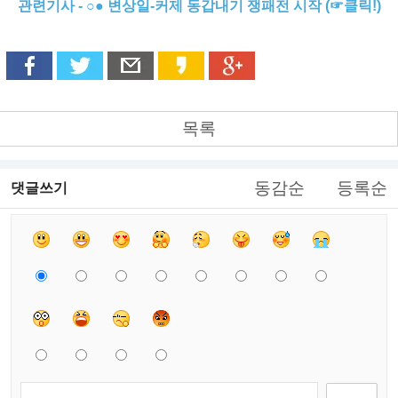
관련기사 - ○● 변상일-커제 동갑내기 쟁패전 시작 (☞클릭!)
목록
동감순
등록순
댓글쓰기