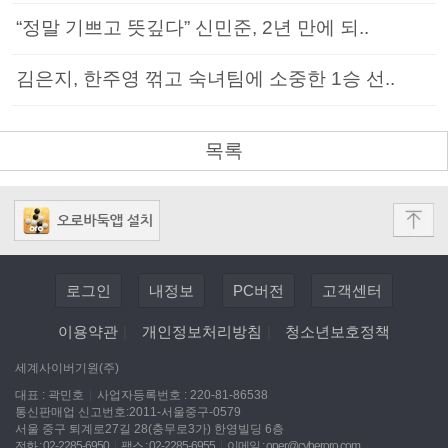
“정말 기쁘고 뜻깊다” 신민준, 2년 만에 되..
김은지, 한주영 꺾고 숙녀팀에 소중한 1승 선..
목록
로그인
내정보
PC버전
고객센터
이용약관
|
개인정보처리방침
|
청소년보호정책
세계사이버기원(주)
대표 : 곽민호
|
사업자등록번호 : 220-81-86538
통신판매업 신고번호:2011-서울중구-0579
서울 중구 퇴계로27길 28(충무로3가) 한영빌딩 6층
전화 : 02-2285-6950
|
팩스 : 02-2285-6955
|
이메일 :
oper@cyberoro.com