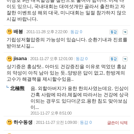
이창호 9단 대국일정을 절반으로 줄여야 합니다. 이제 나
이도 있으니, 국내대회는 대여섯개만 골라서 출전하고 자
잘한 이벤트성 해외 대국, 미니대회는 일절 참가하지 않으
시길 바랍니다.
배봉
2011-11-28 오후 2:22:00
동감 0
|
|
기립성저혈압증의 가능성이 있습니다. 순환기내과 진료를
받아보시길...
jisana
2011-11-27 오후 12:01:00
동감 0
|
|
상기증은 홍삼탓.. 아마도 건강증진을 이유로 먹었던 홍삼
의 약성이 아직 남아 있는 듯..양방은 답이 없고, 한방계의
고수가 해결책을 제시할수있음..
北極熊
음. 외할아버지가 용한 한의사였는데요. 인삼이
간혹 사람에 따라,체질에 따라서는 건강에 상극
이되는 경우도 있다더군요.용한 침도 맞아보심
이...
2011-11-27 오후 8:51:00
하수동생
2011-11-27 오전 1:09:00
동감 0
|
|
글쓴이 삭제