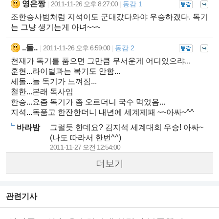
영은짱
2011-11-26 오후 8:27:00
동감 1
|
|
조한승사범처럼 지석이도 군대갔다와야 우승하겠다. 독기
는 그냥 생기는게 아녀~~~
..돌..
2011-11-26 오후 6:59:00
동감 2
|
|
천재가 독기를 품으면 그만큼 무서운게 어디있으랴...
훈현...라이벌과는 복기도 안함...
세돌...늘 독기가 느껴짐...
철한...본래 독사임
한승...요즘 독기가 좀 오르더니 국수 먹었음...
지석...독품고 한잔한더니 내년에 세계제패 ~~아싸~^^
바라밤
그럴듯 한데요? 김지석 세계대회 우승! 아싸~
(나도 따라서 한번^^)
2011-11-27 오전 12:54:00
더보기
관련기사