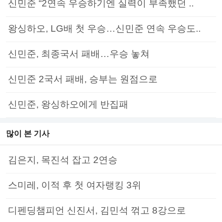
신민준 “2연속 우승하기엔 실력이 부족했던 ..
왕싱하오, LG배 첫 우승…신민준 연속 우승도..
신민준, 최종국서 패배…우승 놓쳐
신민준 2국서 패배, 승부는 원점으로
신민준, 왕싱하오에게 반집패
많이 본 기사
김은지, 목진석 잡고 2연승
스미레, 이적 후 첫 여자랭킹 3위
디펜딩챔피언 신진서, 김민석 꺾고 8강으로