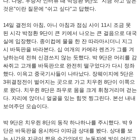
다. 나중, 우승자 인터뷰 때 박정환 9단도 “지금 하고 싶은
것은”이란 질문에 “쉬고 싶다”고 답했다.
14일 결전의 아침, 아니 아침과 점심 사이 11시 조금 못
된 시각 박정환 9단이 큰 키에서 나오는 큰 걸음으로 대국
실에 입장했다. 종이컵에 물을 한 잔 따라마시더니 지그
시 바둑판을 바라본다. 십 여개의 카메라 렌즈가 그를 겨
냥하는데 전혀 신경쓰지 않는 듯했다. 박 9단은 머리를 감
싸쥐고 고개를 바둑판으로 완전히 떨구었다가 다시 정좌
했다. 이윽고 중국기사들이 나타났다. 장웨이지에 5단은
3위결정전이 벌어지는 곳으로 가고 치우쥔 8단이 이쪽으
로 왔다. 치우쥔 8단은 좌우로 몸을 크게 휘청거리며 걷는
다. 자리에 앉더니 얼굴을 있는 힘껏 찡그린다. 본선 내내
보여주던 모습이다.
박 9단은 치우쥔 8단의 동작 하나하나를 주시했다. 박 9
단은 바둑판을 응시하다 이따금 상대를 봤다. 상대를 보
는 시간은 지극이 짧은 순간인데도 눈동자에 빛이 어리고