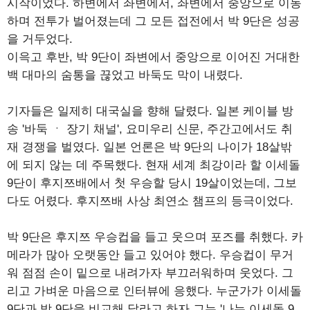
시작이었다. 하변에서 좌변에서, 좌변에서 중앙으로 이동
하며 전투가 벌어졌는데 그 모든 접전에서 박 9단은 성공
을 거두었다.
이윽고 후반, 박 9단이 좌변에서 중앙으로 이어진 거대한
백 대마의 숨통을 끊었고 바둑도 막이 내렸다.
기자들은 일제히 대국실을 향해 달렸다. 일본 케이블 방
송 '바둑 ㆍ 장기 채널', 요미우리 신문, 주간고에서도 취
재 경쟁을 벌였다. 일본 언론은 박 9단의 나이가 18살밖
에 되지 않는 데 주목했다. 현재 세계 최강이라 할 이세돌
9단이 후지쯔배에서 첫 우승할 당시 19살이었는데, 그보
다도 어렸다. 후지쯔배 사상 최연소 챔프의 등극이었다.
박 9단은 후지쯔 우승컵을 들고 웃으며 포즈를 취했다. 카
메라가 많아 오랫동안 들고 있어야 했다. 우승컵이 무거
워 점점 손이 밑으로 내려가자 부끄러워하며 웃었다. 그
리고 가벼운 마음으로 인터뷰에 응했다. 누군가가 이세돌
9단과 박 9단을 비교해 달라고 하자 그는 '나는 이세돌 9