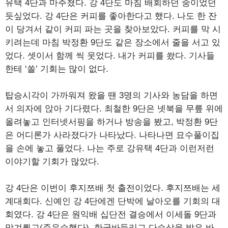
유택 4단과 마주쳤다. 강 4단도 마침 배회하던 중이었던
듯싶었다. 강 4단은 커피를 좋아한다고 했다. 나도 한 잔
이 당겨서 같이 커피 파는 곳을 찾아보았다. 커피를 막 시
키려는데 마침 박정환 9단도 같은 장소에서 줄을 서고 있
었다. 셋이서 함께 씩 웃었다. 내가 커피를 쐈다. 기사들
한테 ‘쏠’ 기회는 많이 없다.
탑승시각이 가까워져 왔을 땐 3명의 기사와 농담을 하면
서 의자에 앉아 기다렸다. 최철한 9단은 넷북을 무릎 위에
올려놓고 인터넷서핑을 하거나 방송을 봤고, 박정환 9단
은 어디론가 사라졌다가 나타났다. 나타나면 묘수풀이집
을 손에 놓고 풀었다. 나는 주로 강유택 4단과 이런저런
이야기할 기회가 많았다.
강 4단은 이번이 후지쯔배 첫 출전이었다. 후지쯔배는 세
계대회다. 신예인 강 4단에겐 단박에 날아오를 기회의 대
회였다. 강 4단은 원익배 십단전 결승에서 이세돌 9단과
맞겨뤘고(준우승했다), 한국바둑리그 다승상을 받은 바