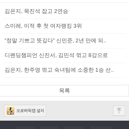
김은지, 목진석 잡고 2연승
스미레, 이적 후 첫 여자랭킹 3위
“정말 기쁘고 뜻깊다” 신민준, 2년 만에 되..
디펜딩챔피언 신진서, 김민석 꺾고 8강으로
김은지, 한주영 꺾고 숙녀팀에 소중한 1승 선..
목록