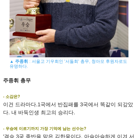
▲
주종휘
: 서울고 기우회인 '서돌회' 총무, 청아모 후원자로도
유명하다.
주종휘 총무
- 소감은?
이건 드라마다.1국에서 반집패를 3국에서 똑같이 되갚았
다. 내 바둑인생 최고의 승리다.
- 우승에 이르기까지 가장 기억에 남는 선수는?
'결승 3국 종반을 맡은 김한욱이다. 아슬아슬하게 이겨 서