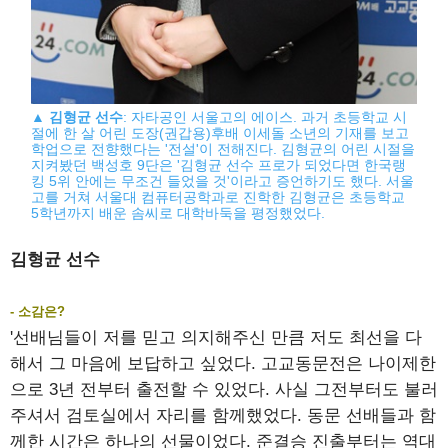
▲
김형균 선수
: 자타공인 서울고의 에이스. 과거 초등학교 시
절에 한 살 어린 도장(권갑용)후배 이세돌 소년의 기재를 보고
학업으로 전향했다는 '전설'이 전해진다. 김형균의 어린 시절을
지켜봤던 백성호 9단은 '김형균 선수 프로가 되었다면 한국랭
킹 5위 안에는 무조건 들었을 것'이라고 증언하기도 했다. 서울
고를 거쳐 서울대 컴퓨터공학과로 진학한 김형균은 초등학교
5학년까지 배운 솜씨로 대학바둑을 평정했었다.
김형균 선수
- 소감은?
'선배님들이 저를 믿고 의지해주신 만큼 저도 최선을 다
해서 그 마음에 보답하고 싶었다. 고교동문전은 나이제한
으로 3년 전부터 출전할 수 있었다. 사실 그전부터도 불러
주셔서 검토실에서 자리를 함께했었다. 동문 선배들과 함
께한 시간은 하나의 선물이었다. 준결승 진출부터는 역대