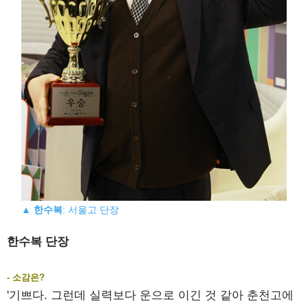
▲
한수복
: 서울고 단장
한수복 단장
- 소감은?
'기쁘다. 그런데 실력보다 운으로 이긴 것 같아 춘천고에