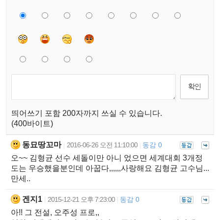
띄어쓰기 포함 200자까지 쓰실 수 있습니다.
(400바이트)
동묘땅꼬마
2016-06-26 오전 11:10:00
동감 0
|
|
오~~ 김형균 선수 세돌이만 아니 었으면 세계대회 3개정
도는 우승했을분인데 아꿉다,,,,,,사랑해요 김형균 고수님...
만세..
겐지1
2015-12-21 오후 7:23:00
동감 0
|
|
아!! 그 전설, 오주성 프로,,