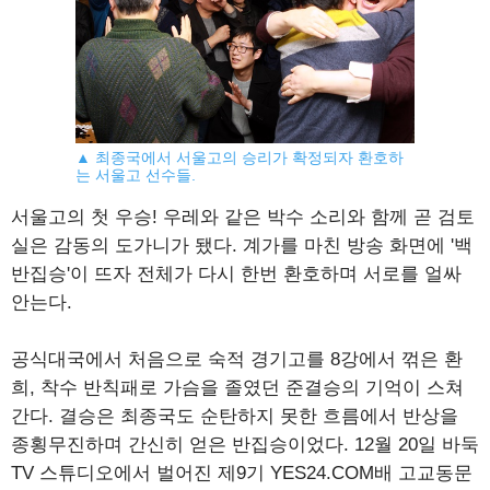
▲ 최종국에서 서울고의 승리가 확정되자 환호하
는 서울고 선수들.
서울고의 첫 우승! 우레와 같은 박수 소리와 함께 곧 검토
실은 감동의 도가니가 됐다. 계가를 마친 방송 화면에 '백
반집승'이 뜨자 전체가 다시 한번 환호하며 서로를 얼싸
안는다.
공식대국에서 처음으로 숙적 경기고를 8강에서 꺾은 환
희, 착수 반칙패로 가슴을 졸였던 준결승의 기억이 스쳐
간다. 결승은 최종국도 순탄하지 못한 흐름에서 반상을
종횡무진하며 간신히 얻은 반집승이었다. 12월 20일 바둑
TV 스튜디오에서 벌어진 제9기 YES24.COM배 고교동문