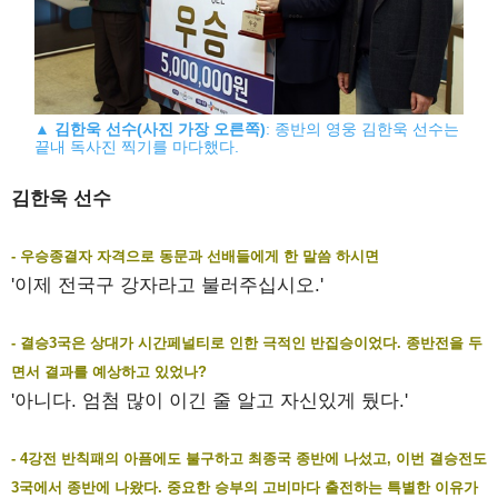
▲
김한욱 선수(사진 가장 오른쪽)
: 종반의 영웅 김한욱 선수는
끝내 독사진 찍기를 마다했다.
김한욱 선수
- 우승종결자 자격으로 동문과 선배들에게 한 말씀 하시면
'이제 전국구 강자라고 불러주십시오.'
- 결승3국은 상대가 시간페널티로 인한 극적인 반집승이었다. 종반전을 두
면서 결과를 예상하고 있었나?
'아니다. 엄첨 많이 이긴 줄 알고 자신있게 뒀다.'
- 4강전 반칙패의 아픔에도 불구하고 최종국 종반에 나섰고, 이번 결승전도
3국에서 종반에 나왔다. 중요한 승부의 고비마다 출전하는 특별한 이유가