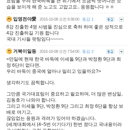
표팀을 꾸려 한국바둑을 큰 위기에서 조금씩 벗어나는 모
습을 보이게 해 준 노고도 고맙고요.. 응원합니다 ㅎㅎ
입영전야愛
2015-10-08 오전 9:38:00
동감 1
|
|
8강 진출한 4명 사범들 진심으로 축하 하며 좋은 성적으로
4강 진출하길 기원 합니다
국대 기사들 팟팅임다~~~~~
거북이일등
2015-10-08 오전 7:54:00
동감 2
|
|
<만일에 현재 한국 바둑에 이세돌 9단과 박정환 9단과 최
정 6단이 없다면,
우리 바둑이 중국에 얼마나 밀리고 있을까요?>
생각하기도 끔찍합니다.
그만큼 국가대표팀이 중요하고 필요하며, 더 많은 변상일,
김동호가 나와야 합니다.
그리고 이세돌 9단, 박정환 9단 그리고 최정 6단을 항상 보
배로 여기고,
끊임없는 응원과 격려가 있어야 하겠습니다.
(세계대회에서 (4~5번 이기다가) 한번 졌다고 국내용이라