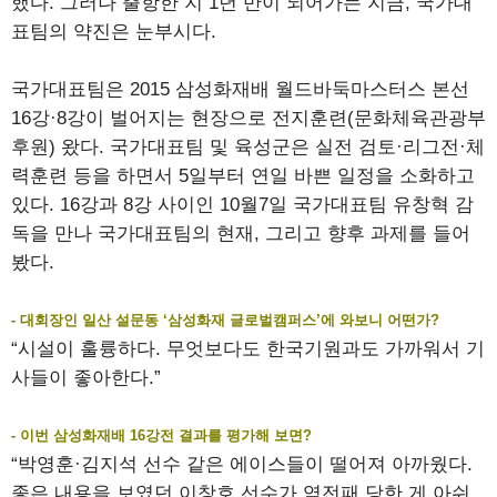
했다. 그러나 출항한 지 1년 반이 되어가는 지금, 국가대
표팀의 약진은 눈부시다.
국가대표팀은 2015 삼성화재배 월드바둑마스터스 본선
16강·8강이 벌어지는 현장으로 전지훈련(문화체육관광부
후원) 왔다. 국가대표팀 및 육성군은 실전 검토·리그전·체
력훈련 등을 하면서 5일부터 연일 바쁜 일정을 소화하고
있다. 16강과 8강 사이인 10월7일 국가대표팀 유창혁 감
독을 만나 국가대표팀의 현재, 그리고 향후 과제를 들어
봤다.
- 대회장인 일산 설문동 ‘삼성화재 글로벌캠퍼스’에 와보니 어떤가?
“시설이 훌륭하다. 무엇보다도 한국기원과도 가까워서 기
사들이 좋아한다.”
- 이번 삼성화재배 16강전 결과를 평가해 보면?
“박영훈·김지석 선수 같은 에이스들이 떨어져 아까웠다.
좋은 내용을 보였던 이창호 선수가 역전패 당한 게 아쉬