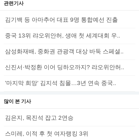
관련기사
김기백 등 아마추어 대표 9명 통합예선 진출
중국 13위 랴오위안허, 생애 첫 세계대회 우..
삼성화재배, 중화권 관광객 대상 바둑 스페셜..
신진서·박정환 이어 딩하오까지? 랴오위안허..
'마지막 희망' 김지석 침몰…3년 연속 중국..
많이 본 기사
김은지, 목진석 잡고 2연승
스미레, 이적 후 첫 여자랭킹 3위