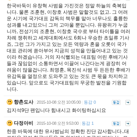
한국바둑이 유창혁 사범을 가진것은 정말 하늘의 축복입
니다. 물론 조훈현, 이창호 사범은 말할것도 없고. 그 어려
운 시기에 국가대표 감독의 책무를 맡아 너무나도 훌륭한
성과를 내고있으니 그저 고마울 뿐입니다. 유왕위가 누굽
니까, 전성기의 조훈현, 이창호 국수로 부터 타이틀을 여러
차례 쟁취하고 세계대회에서도 6회나 우승한 초일류 기사
죠, 그런 그가 가지고 있는 모든 역량과 혼을 오롯이 국가
대표 관리에 쏟아부어 지금의 성적을 만들어내고 있는 것
이라 하겠습니다. 거의 자식뻘되는 대표팀 어린 후배기사
들과 꾾임없이 소통하면서 이끌어 나간다는게 굉장히 어
려움이 많을겁니다. 최명훈, 목진석 사범 두 든든한 후배가
유감독을 열정으로 도와주고 있는 것도 큰 몫을 차지하고
있습니다. 앞으로도 국가대표팀의 무궁한 발전을 기원합
니다.
향촌도사
2015-10-08 오전 10:05:00
동감 0
|
|
김지석9단 팬입니다 힘내시고 화이팅하십시요
다정아비
2015-10-08 오전 9:53:00
동감 1
|
|
한중 바둑에 대한 유사범님의 정확한 진단 감사합니다..대