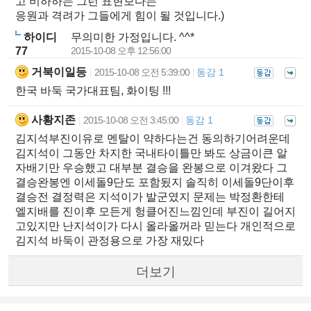
고 비하하는 그런 표현보다는
응원과 격려가 그들에게 힘이 될 것입니다.)
하이디
무의미한 가정입니다. ^^*
77
2015-10-08 오후 12:56:00
거북이일등
2015-10-08 오전 5:39:00
동감 1
|
|
한국 바둑 국가대표팀, 화이팅 !!!
사황지존
2015-10-08 오전 3:45:00
동감 1
|
|
김지석부진이유로 멘탈이 약하다는건 동의하기어려운데
김지석이 그동안 차지한 국내타이틀만 봐도 상금이큰 알
자배기만 우승했고 대부분 결승을 완봉으로 이겨왔다 그
결승완봉엔 이세돌9단도 포함됬지 솔직히 이세돌9단이후
결승전 결정력은 지석이가 발군였지 문제는 박정환한테
엘지배를 진이후 모든게 헝클어진느낌인데 부진이 길어지
고있지만 난지석이가 다시 올라올꺼라 믿는다 개인적으로
김지석 바둑이 관정용으로 가장 재밌다
더보기