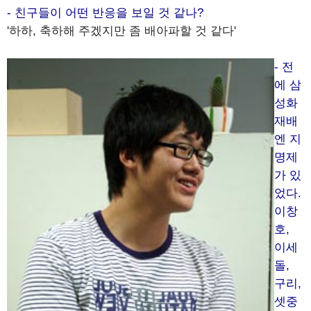
- 친구들이 어떤 반응을 보일 것 같나?
'하하, 축하해 주겠지만 좀 배아파할 것 같다'
- 전
에 삼
성화
재배
엔 지
명제
가 있
었다.
이창
호,
이세
돌,
구리,
셋중