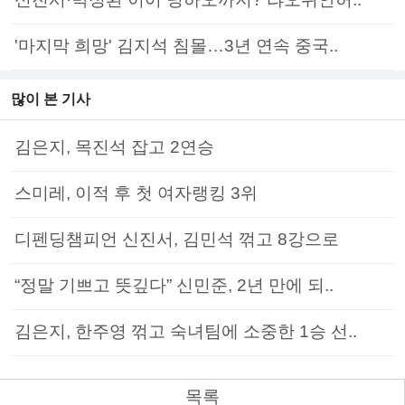
'마지막 희망' 김지석 침몰…3년 연속 중국..
많이 본 기사
김은지, 목진석 잡고 2연승
스미레, 이적 후 첫 여자랭킹 3위
디펜딩챔피언 신진서, 김민석 꺾고 8강으로
“정말 기쁘고 뜻깊다” 신민준, 2년 만에 되..
김은지, 한주영 꺾고 숙녀팀에 소중한 1승 선..
목록