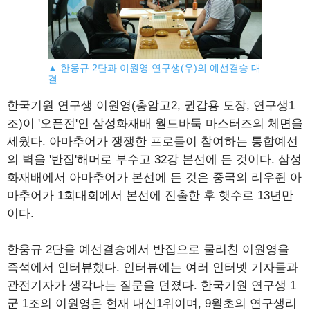
▲ 한웅규 2단과 이원영 연구생(우)의 예선결승 대
결
한국기원 연구생 이원영(충암고2, 권갑용 도장, 연구생1
조)이 '오픈전'인 삼성화재배 월드바둑 마스터즈의 체면을
세웠다. 아마추어가 쟁쟁한 프로들이 참여하는 통합예선
의 벽을 '반집'해머로 부수고 32강 본선에 든 것이다. 삼성
화재배에서 아마추어가 본선에 든 것은 중국의 리우쥔 아
마추어가 1회대회에서 본선에 진출한 후 햇수로 13년만
이다.
한웅규 2단을 예선결승에서 반집으로 물리친 이원영을
즉석에서 인터뷰했다. 인터뷰에는 여러 인터넷 기자들과
관전기자가 생각나는 질문을 던졌다. 한국기원 연구생 1
군 1조의 이원영은 현재 내신1위이며, 9월초의 연구생리