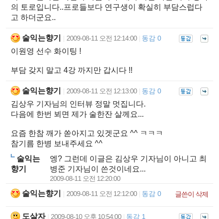
의 토로입니다..프로들보다 연구생이 확실히 부담스럽다
고 하더군요..
술익는향기
2009-08-11 오전 12:14:00
동감 0
|
|
이원영 선수 화이팅 !
부담 갖지 말고 4강 까지만 갑시다 !!
술익는향기
2009-08-11 오전 12:13:00
동감 0
|
|
김상우 기자님의 인터뷰 정말 멋집니다.
다음에 한번 뵈면 제가 술한잔 살께요...
요즘 한참 깨가 쏟아지고 있겟군요 ^^ ㅋㅋㅋ
참기름 한병 보내주세요 ^^
술익는
엥? 그런데 이글은 김상우 기자님이 아니고 최
향기
병준 기자님이 쓴것이네요...
2009-08-11 오전 12:20:00
술익는향기
2009-08-11 오전 12:12:00
동감 0
|
|
글쓴이 삭제
도살자
2009-08-10 오후 10:54:00
동감 1
|
|