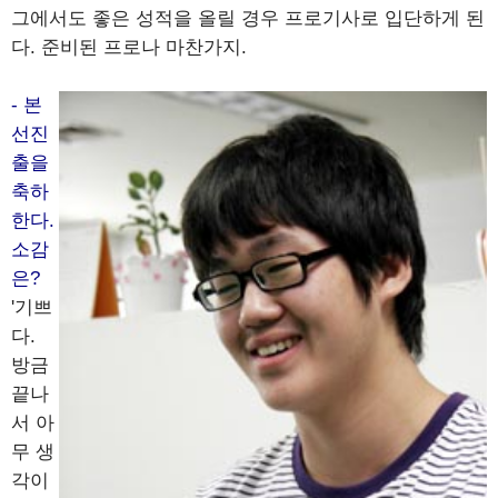
그에서도 좋은 성적을 올릴 경우 프로기사로 입단하게 된
다. 준비된 프로나 마찬가지.
- 본
선진
출을
축하
한다.
소감
은?
'기쁘
다.
방금
끝나
서 아
무 생
각이