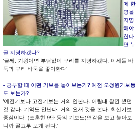
에 한
명을
지명
해야
한다
면 누
굴 지명하겠나?
'글쎄, 기왕이면 부담없이 구리를 지명하겠다. 이세돌 바
둑과 구리 바둑을 좋아한다'
- 공부할 때 어떤 기보를 놓아보는가? 예전 오청원기보등
도 보는가?
'예전기보나 고전기보는 거의 안본다. 어릴때 잠깐 봤던
것 같다. 기억도 안난다. 거의 요새 것을 본다. 최신기보
중심이다. (조훈현 9단 등의 기보도)연감을 보고 놓아보
니까 골고루 보게 된다.'