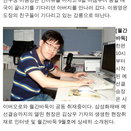
연구생 이원영은 인터뷰를 마치고 8일 아침부터 종일 대
국이 끝나기를 기다리던 아버지를 만나러 갔다. 이원영은
도장의 친구들이 기다리고 있는 강릉으로 떠난다.
[월간
바둑]
한편
10시
부터
시작
된 예
선결
승장
은 사
이버오로와 월간바둑이 공동 취재중이다. 삼성화재배 예
선결승까지의 열띤 현장은 김상우 기자의 생생한 현장취
재로 인터넷 및 월간바둑 9월호에 상세히 소개된다.