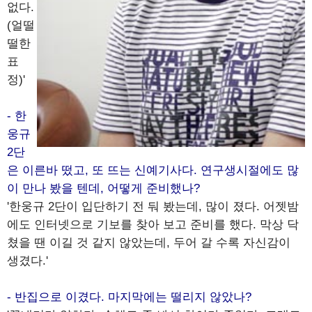
없다.
(얼떨
떨한
표
정)'
- 한
웅규
2단
은 이른바 떴고, 또 뜨는 신예기사다. 연구생시절에도 많
이 만나 봤을 텐데, 어떻게 준비했나?
'한웅규 2단이 입단하기 전 둬 봤는데, 많이 졌다. 어젯밤
에도 인터넷으로 기보를 찾아 보고 준비를 했다. 막상 닥
쳤을 땐 이길 것 같지 않았는데, 두어 갈 수록 자신감이
생겼다.'
- 반집으로 이겼다. 마지막에는 떨리지 않았나?