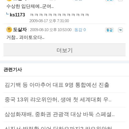
수상한 입단제에..군여..
ks1173
ㅋㅋㅋㅋㅋㅋㅋㅋㅋㅋㅋㅋㅋ
2009-08-17 오후 7:31:00
도살자
2009-08-10 오후 10:53:00
동감 0
|
|
거참.. 괴이토오다..
더보기
관련기사
김기백 등 아마추어 대표 9명 통합예선 진출
중국 13위 랴오위안허, 생애 첫 세계대회 우..
삼성화재배, 중화권 관광객 대상 바둑 스페셜..
신진서·박정환 이어 딩하오까지? 랴오위안허..