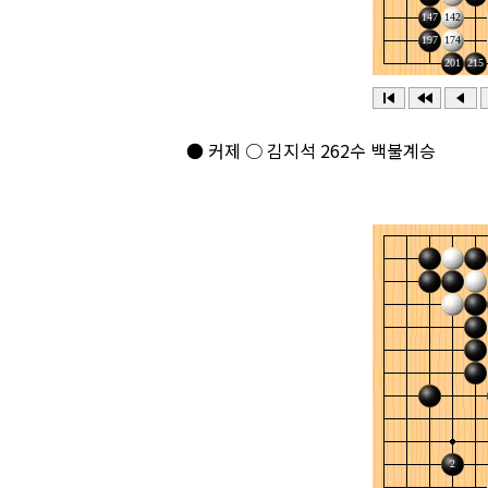
● 커제 ○ 김지석 262수 백불계승