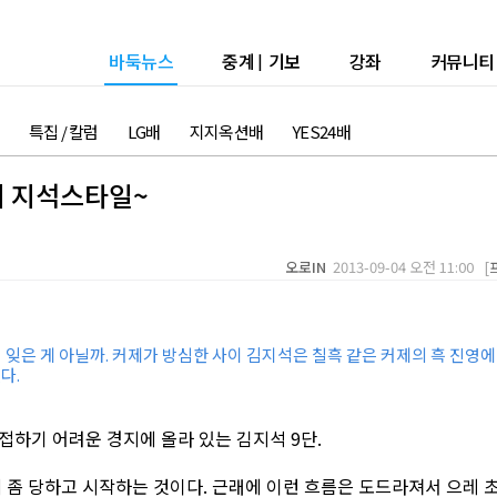
바둑뉴스
중계
|
기보
강좌
커뮤니티
특집 / 칼럼
LG배
지지옥션배
YES24배
이 지석스타일~
오로IN
2013-09-04 오전 11:00 [
 잊은 게 아닐까. 커제가 방심한 사이 김지석은 칠흑 같은 커제의 흑 진영에
다.
접하기 어려운 경지에 올라 있는 김지석 9단.
 좀 당하고 시작하는 것이다. 근래에 이런 흐름은 도드라져서 으레 