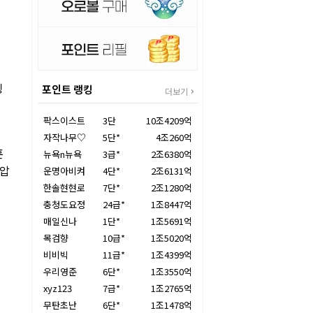
석
팅
포인트 랭킹
더보기
이
팍스이스트
3단
10조4209억
자작나무♡
5단*
4조260억
훈
뉴욕n뉴욕
3급*
2조6380억
제압
운명아비켜
4단*
2조6131억
한솔현현로
7단*
2조1280억
충청도요정
24급*
1조8447억
매일신나
1단*
1조5691억
목검향
10급*
1조5020억
비비빅
11급*
1조4399억
우리영준
6단*
1조3550억
xyz123
7급*
1조2765억
무탄초난
6단*
1조1478억