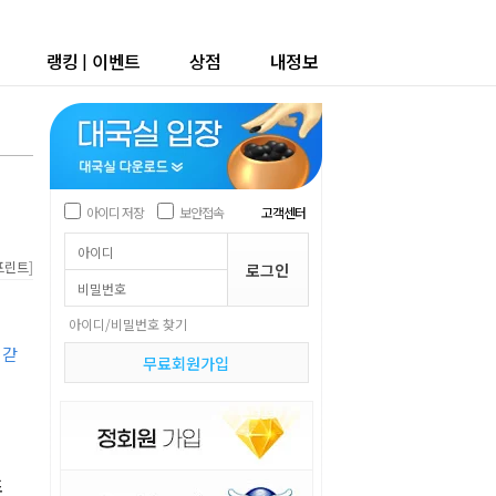
랭킹
|
이벤트
상점
내정보
아이디 저장
보안접속
고객센터
]
프린트
아이디/비밀번호 찾기
 갇
무료회원가입
초