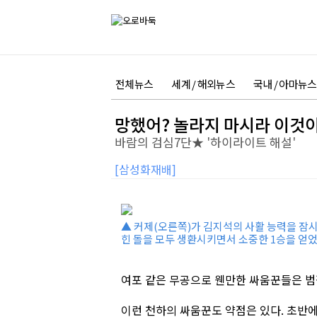
전체뉴스
세계 / 해외뉴스
국내 / 아마뉴스
망했어? 놀라지 마시라 이것
바람의 검심7단★ '하이라이트 해설'
[삼성화재배]
▲ 커제(오른쪽)가 김지석의 사활 능력을 잠시
힌 돌을 모두 생환시키면서 소중한 1승을 얻었
여포 같은 무공으로 웬만한 싸움꾼들은 범
이런 천하의 싸움꾼도 약점은 있다. 초반에