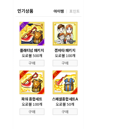
인기상품
아이템
포인트
플래티넘 패키지
겜바타 패키지
오로볼 500개
오로볼 100개
구매
구매
파워 종합세트
스페셜종합세트A
오로볼 100개
오로볼 50개
구매
구매