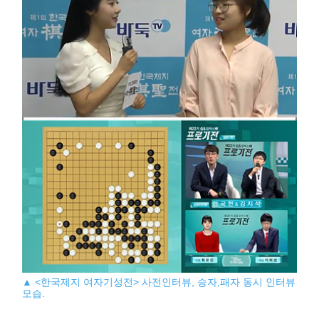
▲ <한국제지 여자기성전> 사전인터뷰,
승자,패자 동시 인터뷰
모습.