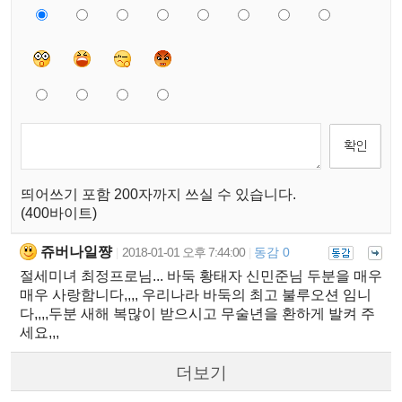
띄어쓰기 포함 200자까지 쓰실 수 있습니다.
(400바이트)
쥬버나일쨩
2018-01-01 오후 7:44:00
동감 0
|
|
절세미녀 최정프로님... 바둑 황태자 신민준님 두분을 매우
매우 사랑함니다,,,, 우리나라 바둑의 최고 불루오션 임니
다,,,,두분 새해 복많이 받으시고 무술년을 환하게 발켜 주
세요,,,
더보기