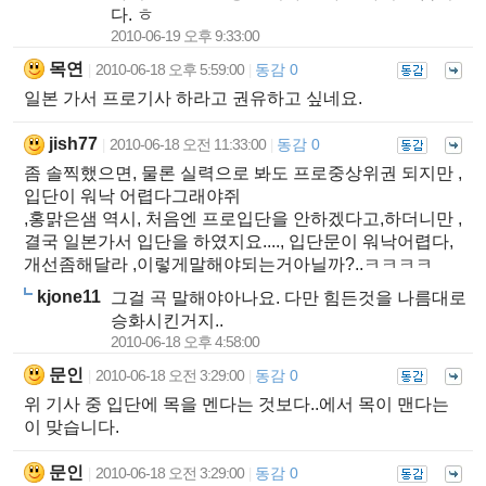
다. ㅎ
2010-06-19 오후 9:33:00
목연
2010-06-18 오후 5:59:00
동감 0
|
|
일본 가서 프로기사 하라고 권유하고 싶네요.
jish77
2010-06-18 오전 11:33:00
동감 0
|
|
좀 솔찍했으면, 물론 실력으로 봐도 프로중상위권 되지만 ,
입단이 워낙 어렵다그래야쥐
,홍맑은샘 역시, 처음엔 프로입단을 안하겠다고,하더니만 ,
결국 일본가서 입단을 하였지요...., 입단문이 워낙어렵다,
개선좀해달라 ,이렇게말해야되는거아닐까?..ㅋㅋㅋㅋ
kjone11
그걸 곡 말해야아나요. 다만 힘든것을 나름대로
승화시킨거지..
2010-06-18 오후 4:58:00
문인
2010-06-18 오전 3:29:00
동감 0
|
|
위 기사 중 입단에 목을 멘다는 것보다..에서 목이 맨다는
이 맞습니다.
문인
2010-06-18 오전 3:29:00
동감 0
|
|