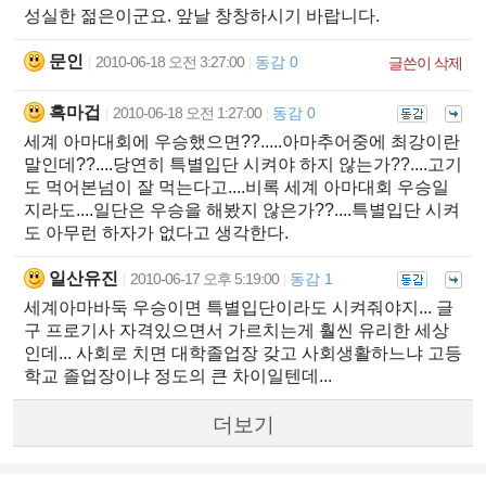
성실한 젊은이군요. 앞날 창창하시기 바랍니다.
문인
2010-06-18 오전 3:27:00
동감 0
|
|
글쓴이 삭제
흑마겁
2010-06-18 오전 1:27:00
동감 0
|
|
세계 아마대회에 우승했으면??.....아마추어중에 최강이란
말인데??....당연히 특별입단 시켜야 하지 않는가??....고기
도 먹어본넘이 잘 먹는다고....비록 세계 아마대회 우승일
지라도....일단은 우승을 해봤지 않은가??....특별입단 시켜
도 아무런 하자가 없다고 생각한다.
일산유진
2010-06-17 오후 5:19:00
동감 1
|
|
세계아마바둑 우승이면 특별입단이라도 시켜줘야지... 글
구 프로기사 자격있으면서 가르치는게 훨씬 유리한 세상
인데... 사회로 치면 대학졸업장 갖고 사회생활하느냐 고등
학교 졸업장이냐 정도의 큰 차이일텐데...
더보기