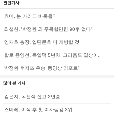
관련기사
흐미, 눈 가리고 바둑을?
최철한, '박정환 외 주목할만한 90후 없다'
양재호 총장, 입단문호 더 개방할 것
할로 윤영선, 독일댁 5년차, 그리움도 일상이..
박정환 후지쯔 우승 '동영상 리포트'
많이 본 기사
김은지, 목진석 잡고 2연승
스미레, 이적 후 첫 여자랭킹 3위