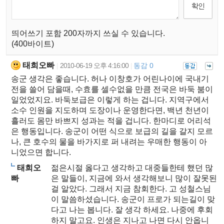
띄어쓰기 포함 200자까지 쓰실 수 있습니다.
(400바이트)
태희오빠
2010-06-19 오후 4:16:00
동감 0
|
|
송군 생각은 좋습니다. 허나 이창호가 어린나이에 국내기
전을 쓸어 담을때, 수효를 셀수없을 만큼 전국은 바둑 붐이
일었었지요. 바둑보급은 이렇게 하는 겁니다. 지역구에서
소수 인원을 지도하며 도장이나 운영한다면, 백년 천년이
흘러도 몸만 바쁘지 성과는 적을 겁니다. 한마디로 어리석
은 행동입니다. 송군이 어떤 식으로 보급의 길을 갈지 모르
나, 큰 호수의 물을 바가지로 퍼 내려는 우매한 행동이 아
니었으면 합니다.
태희오
젊은시절 옳다고 생각하고 대중들한테 했던 많
빠
은 말들이, 지금에 와서 생각해보니 많이 잘못된
걸 알았다. 그래서 지금 참회한다. 고 성철스님
이 말씀하셨습니다. 송군이 프로가 되는길이 맞
다고 나는 봅니다. 잘 생각 하세요. 나중에 후회
하지 말고요. 인생은 지나고 나면 다시 안옵니