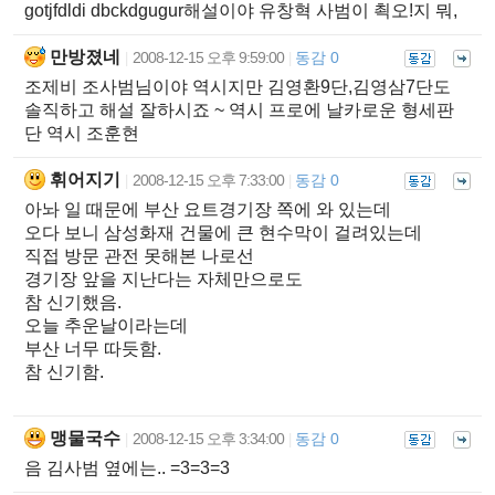
gotjfdldi dbckdgugur해설이야 유창혁 사범이 쵝오!지 뭐,
만방졌네
2008-12-15 오후 9:59:00
동감 0
|
|
조제비 조사범님이야 역시지만 김영환9단,김영삼7단도
솔직하고 해설 잘하시죠 ~ 역시 프로에 날카로운 형세판
단 역시 조훈현
휘어지기
2008-12-15 오후 7:33:00
동감 0
|
|
아놔 일 때문에 부산 요트경기장 쪽에 와 있는데
오다 보니 삼성화재 건물에 큰 현수막이 걸려있는데
직접 방문 관전 못해본 나로선
경기장 앞을 지난다는 자체만으로도
참 신기했음.
오늘 추운날이라는데
부산 너무 따듯함.
참 신기함.
맹물국수
2008-12-15 오후 3:34:00
동감 0
|
|
음 김사범 옆에는.. =3=3=3