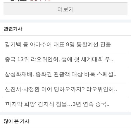
더보기
관련기사
김기백 등 아마추어 대표 9명 통합예선 진출
중국 13위 랴오위안허, 생애 첫 세계대회 우..
삼성화재배, 중화권 관광객 대상 바둑 스페셜..
신진서·박정환 이어 딩하오까지? 랴오위안허..
'마지막 희망' 김지석 침몰…3년 연속 중국..
많이 본 기사