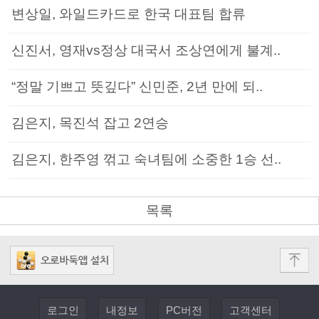
변상일, 와일드카드로 한국 대표팀 합류
신진서, 영재vs정상 대국서 조상연에게 불계..
“정말 기쁘고 뜻깊다” 신민준, 2년 만에 되..
김은지, 목진석 잡고 2연승
김은지, 한주영 꺾고 숙녀팀에 소중한 1승 선..
목록
로그인
내정보
PC버전
고객센터