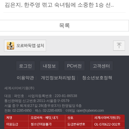
김은지, 한주영 꺾고 숙녀팀에 소중한 1승 선..
목록
로그인
내정보
PC버전
고객센터
이용약관
|
개인정보처리방침
|
청소년보호정책
세계사이버기원(주)
대표 : 곽민호
|
사업자등록번호 : 220-81-86538
통신판매업 신고번호:2011-서울중구-0579
서울 중구 퇴계로27길 28(충무로3가) 한영빌딩 6층
전화 : 02-2285-6950
|
팩스 : 02-2285-6955
|
이메일 :
oper@cyberoro.com