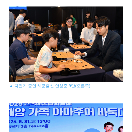
▲ 다면기 중인 해군출신 안성준 9단(오른쪽).