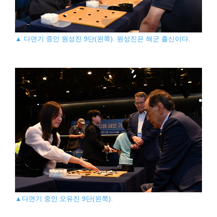
▲ 다면기 중인 원성진 9단(왼쪽). 원성진은 해군 출신이다.
▲다면기 중인 오유진 9단(왼쪽).