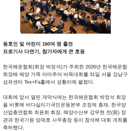
동호인 및 어린이 160여 명 출전
프로기사 다면기, 참가자에게 큰 호응
한국해운협회(회장 박정석)가 주최한 2026년 한국해운협
회장배 해양 가족 아마추어 바둑대회를 31일 서울 강남구
섬유센터 Tex+Fa홀에서 성황리에 펼쳤다.
대회에 앞서 열린 개막식에는 한국해운협회 박정석 회장
을 비롯해 바다살리기국민운동본부 조정제 총재, 한국양
산업총연합회 최윤희 회장, 해양수산부 강무현 전(前) 장
관과 한국기원 양재호 사무총장 등이 참석해 대회 개최를
축하했다.