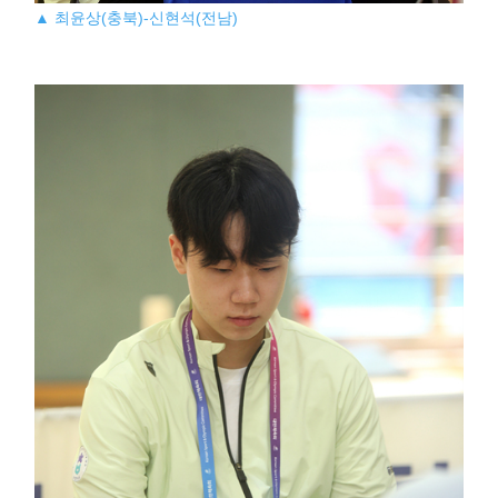
▲ 최윤상(충북)-신현석(전남)