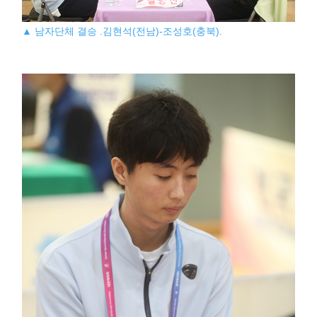
▲ 남자단체 결승 .김현석(전남)-조성호(충북).