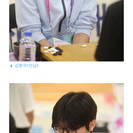
▲ 김현석(전남).