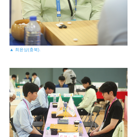
▲ 최윤상(충북).