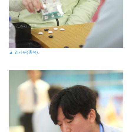
▲ 김사우(충북).