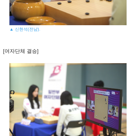
▲ 신현석(전남).
[여자단체 결승]