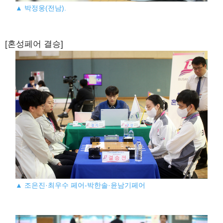
▲ 박정웅(전남).
[혼성페어 결승]
▲ 조은진·최우수 페어-박한솔·윤남기페어