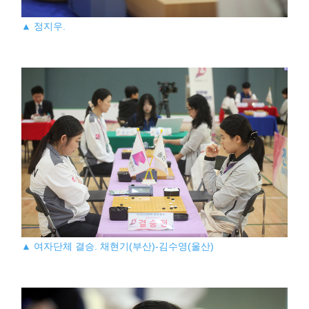
▲ 정지우.
▲ 여자단체 결승. 채현기(부산)-김수영(울산)