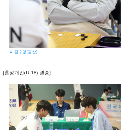
▲ 김수영(울산).
[혼성개인(U-18) 결승]