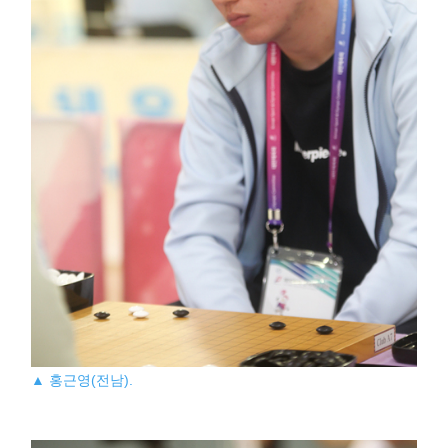
▲ 홍근영(전남).