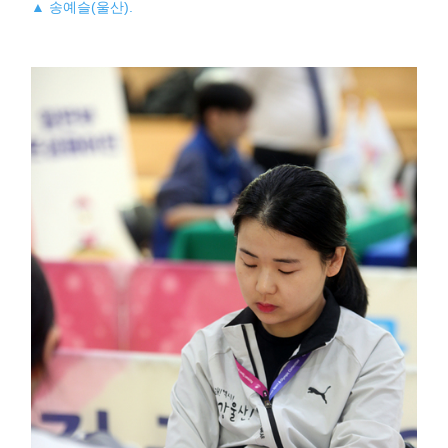
▲ 송예슬(울산).