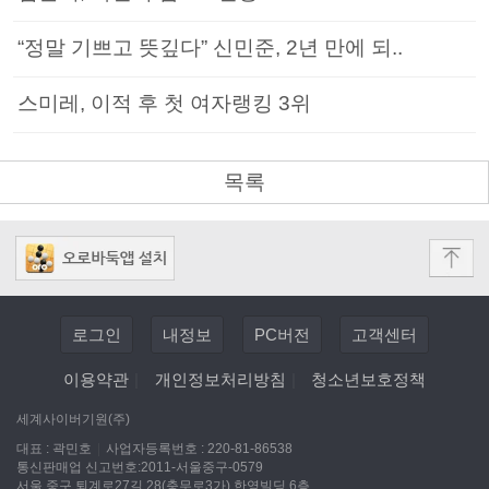
“정말 기쁘고 뜻깊다” 신민준, 2년 만에 되..
스미레, 이적 후 첫 여자랭킹 3위
목록
로그인
내정보
PC버전
고객센터
이용약관
|
개인정보처리방침
|
청소년보호정책
세계사이버기원(주)
대표 : 곽민호
|
사업자등록번호 : 220-81-86538
통신판매업 신고번호:2011-서울중구-0579
서울 중구 퇴계로27길 28(충무로3가) 한영빌딩 6층