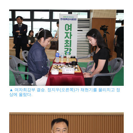
▲ 여자최강부 결승. 정지우(오른쪽)가 채현기를 물리치고 정
상에 올랐다.