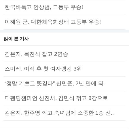
한국바둑고 안상범, 고등부 우승!
이해원 군, 대한체육회장배 고등부 우승!
많이 본 기사
김은지, 목진석 잡고 2연승
스미레, 이적 후 첫 여자랭킹 3위
“정말 기쁘고 뜻깊다” 신민준, 2년 만에 되..
디펜딩챔피언 신진서, 김민석 꺾고 8강으로
김은지, 한주영 꺾고 숙녀팀에 소중한 1승 선..