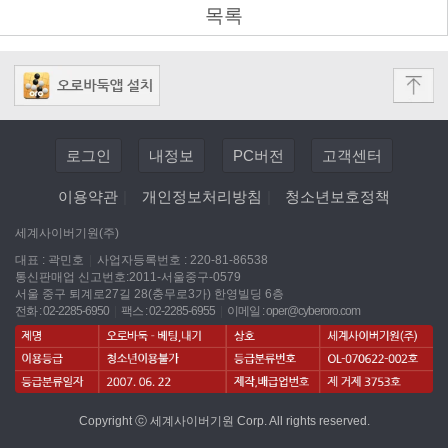
목록
로그인
내정보
PC버전
고객센터
이용약관
|
개인정보처리방침
|
청소년보호정책
세계사이버기원(주)
대표 : 곽민호
|
사업자등록번호 : 220-81-86538
통신판매업 신고번호:2011-서울중구-0579
서울 중구 퇴계로27길 28(충무로3가) 한영빌딩 6층
전화 : 02-2285-6950
|
팩스 : 02-2285-6955
|
이메일 :
oper@cyberoro.com
Copyright ⓒ 세계사이버기원 Corp. All rights reserved.