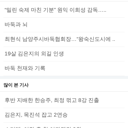
“밀린 숙제 마친 기분” 원익 이희성 감독…..
바둑과 뇌
최현식 남양주시바둑협회장…“왕숙신도시에 ..
19살 김은지의 외길 인생
바둑 천재와 기록
많이 본 기사
후반 지배한 한승주, 최정 꺾고 8강 진출
김은지, 목진석 잡고 2연승