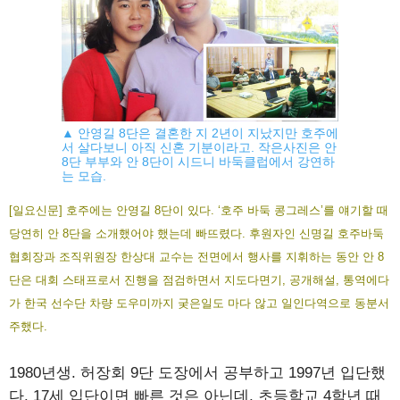
▲ 안영길 8단은 결혼한 지 2년이 지났지만 호주에
서 살다보니 아직 신혼 기분이라고. 작은사진은 안
8단 부부와 안 8단이 시드니 바둑클럽에서 강연하
는 모습.
[일요신문] 호주에는 안영길 8단이 있다. ‘호주 바둑 콩그레스’를 얘기할 때
당연히 안 8단을 소개했어야 했는데 빠뜨렸다. 후원자인 신명길 호주바둑
협회장과 조직위원장 한상대 교수는 전면에서 행사를 지휘하는 동안 안 8
단은 대회 스태프로서 진행을 점검하면서 지도다면기, 공개해설, 통역에다
가 한국 선수단 차량 도우미까지 궂은일도 마다 않고 일인다역으로 동분서
주했다.
1980년생. 허장회 9단 도장에서 공부하고 1997년 입단했
다. 17세 입단이면 빠른 것은 아닌데, 초등학교 4학년 때