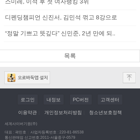
스미레, 이적 후 첫 여자랭킹 3위
디펜딩챔피언 신진서, 김민석 꺾고 8강으로
“정말 기쁘고 뜻깊다” 신민준, 2년 만에 되..
목록
로그인
내정보
PC버전
고객센터
이용약관
|
개인정보처리방침
|
청소년보호정책
세계사이버기원(주)
대표 : 곽민호
|
사업자등록번호 : 220-81-86538
통신판매업 신고번호:2011-서울중구-0579