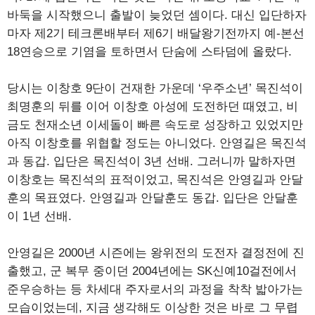
바둑을 시작했으니 출발이 늦었던 셈이다. 대신 입단하자
마자 제2기 테크론배부터 제6기 배달왕기전까지 예-본선
18연승으로 기염을 토하면서 단숨에 스타덤에 올랐다.
당시는 이창호 9단이 건재한 가운데 ‘우주소년’ 목진석이
최명훈의 뒤를 이어 이창호 아성에 도전하던 때였고, 비
금도 천재소년 이세돌이 빠른 속도로 성장하고 있었지만
아직 이창호를 위협할 정도는 아니었다. 안영길은 목진석
과 동갑. 입단은 목진석이 3년 선배. 그러니까 말하자면
이창호는 목진석의 표적이었고, 목진석은 안영길과 안달
훈의 목표였다. 안영길과 안달훈도 동갑. 입단은 안달훈
이 1년 선배.
안영길은 2000년 시즌에는 왕위전의 도전자 결정전에 진
출했고, 군 복무 중이던 2004년에는 SK신예10걸전에서
준우승하는 등 차세대 주자로서의 과정을 착착 밟아가는
모습이었는데, 지금 생각해도 이상한 것은 바로 그 무렵