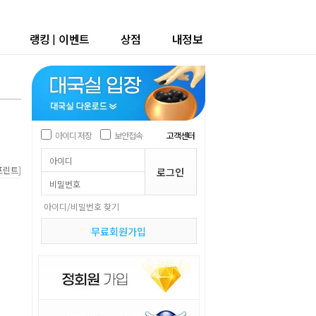
랭킹
|
이벤트
상점
내정보
아이디 저장
보안접속
고객센터
]
프린트
아이디/비밀번호 찾기
무료회원가입