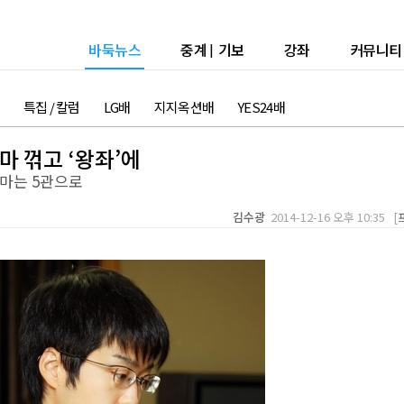
바둑뉴스
중계
|
기보
강좌
커뮤니티
특집 / 칼럼
LG배
지지옥션배
YES24배
마 꺾고 ‘왕좌’에
마는 5관으로
김수광
2014-12-16 오후 10:35 [