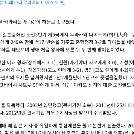
는 미래 스타 무라카와 다이스케 7단.
라카와라는 새 ‘용’이 하늘로 솟구쳤다.
2기 일본왕좌전 도전5번기 제5국에서 무라카와 다이스케(村川大介ᆞ
단에게 249수 만에 백1집반승을 거두고 종합전적 3-2로 타이틀을 빼
왕좌를 빼앗으며 생애 처음 왕좌에 오른 뒤 두 번째 방어전이었다.
한 이래 왕좌(장쉬에게 3-1), 천원(아키야마 지로에게 3-0), 기성(
시에게 4-1), 작은기성(고노 린에게 3-2), 명인(고노 린에게 4-2)
불락의 위세를 떨쳐왔지만 1년2개월만에 5관으로 뒷걸음질했다. 
 고바야시 사토루 9단에게 져서 ‘십단’ 다카오 신지에 대한 도전권도 
획득했다. 2002년 입단했고(관서기원 소속), 2011년에 25세 이
다. 2012년엔 관서기원 최우수기사상을 받으며 주목받았다.
재배 때 일본 기사 중 유일하게 통합예선을 뚫고 본선에 진출했다. 20
 같은 해 제17회 LG배 예선에서 중국의 퉈자시(현 LG배 챔프)를, 