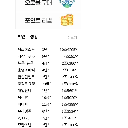
포인트 랭킹
더보기
팍스이스트
3단
10조4209억
자작나무♡
5단*
4조251억
뉴욕n뉴욕
4급*
2조6380억
운명아비켜
4단*
2조6138억
한솔현현로
7단*
2조1280억
충청도요정
24급*
1조8446억
매일신나
1단*
1조5691억
목검향
10급*
1조5020억
비비빅
11급*
1조4399억
우리영준
6단*
1조3534억
xyz123
7급*
1조2811억
무탄초난
7단*
1조1468억