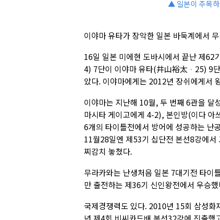
▲ 일본이 주목하
이야마 유타가 장악한 일본 바둑계에서 무
16일 일본 미에현 도바시에서 끝난 제6
4) 7단이 이야마 유타(井山裕太ᆞ25) 9
았다. 이야마에게는 2012년 장쉬에게서 
이야마는 지난해 10월, 두 번째 6관을 달성
마시타 게이고에게 4-2), 본인방(이다 아쓰
6개의 타이틀전에서 방어에 성공하는 난공
11월28일엔 제53기 십단전 본선8강에서
찌감치 놓쳤다.
무라카와는 난생처음 일본 7대기전 타이틀을 
만 출전하는 제36기 신인왕전에서 우승했
국제경쟁력도 있다. 2010년 15회 삼성화
년 제4회 비씨카드배 본선32강에 진출했고,