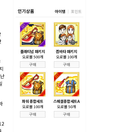
인기상품
아이템
포인트
2
앗
플래티넘 패키지
겜바타 패키지
오로볼 500개
오로볼 100개
야
구매
구매
까지
지난
일
파워 종합세트
스페셜종합세트A
하
오로볼 100개
오로볼 50개
구매
구매
12
올