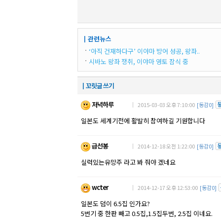
┃관련뉴스
‘아직 건재하다구’ 이야마 방어 성공, 왕좌..
시바노 왕좌 쟁취, 이야마 영토 잠식 중
┃꼬릿글 쓰기
저녁하루
｜ 2015-03-03 오후 7:10:00
[동감0]
일본도 세계기전에 활발히 참여하길 기원합니다
급선봉
｜ 2014-12-18 오전 1:22:00
[동감0]
실력있는유망주 라고 봐 줘야 겠네요
wcter
｜ 2014-12-17 오후 12:53:00
[동감0]
일본도 덤이 6.5집 인가요?
5번기 중 한판 빼고 0.5집,1.5집두번, 2.5집 이네요.