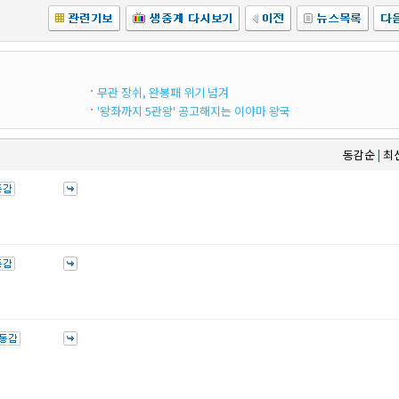
무관 장쉬, 완봉패 위기 넘겨
'왕좌까지 5관왕' 공고해지는 이야마 왕국
동감순
최
|