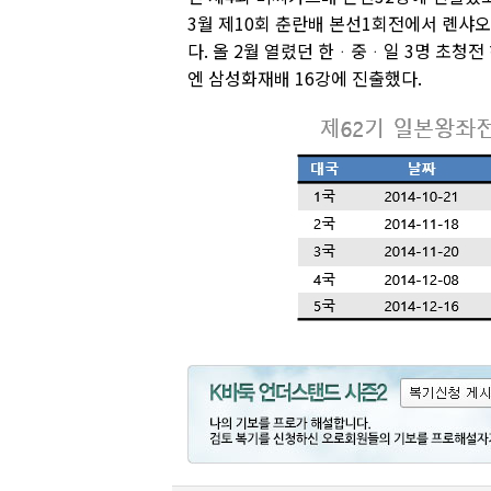
3월 제10회 춘란배 본선1회전에서 롄샤오
다. 올 2월 열렸던 한ᆞ중ᆞ일 3명 초청
엔 삼성화재배 16강에 진출했다.