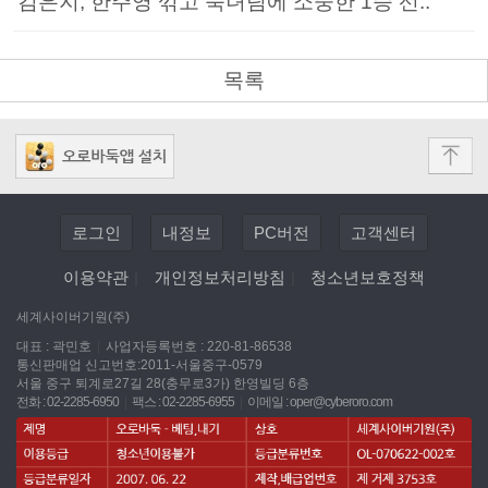
김은지, 한주영 꺾고 숙녀팀에 소중한 1승 선..
목록
로그인
내정보
PC버전
고객센터
이용약관
|
개인정보처리방침
|
청소년보호정책
세계사이버기원(주)
대표 : 곽민호
|
사업자등록번호 : 220-81-86538
통신판매업 신고번호:2011-서울중구-0579
서울 중구 퇴계로27길 28(충무로3가) 한영빌딩 6층
전화 : 02-2285-6950
|
팩스 : 02-2285-6955
|
이메일 :
oper@cyberoro.com