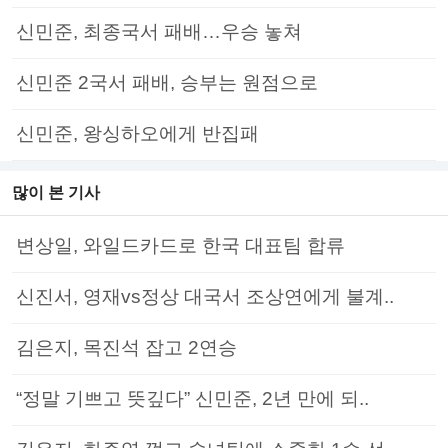
신민준, 최종국서 패배…우승 놓쳐
신민준 2국서 패배, 승부는 원점으로
신민준, 왕싱하오에게 반집패
많이 본 기사
변상일, 와일드카드로 한국 대표팀 합류
신진서, 영재vs정상 대국서 조상연에게 불계..
김은지, 목진석 잡고 2연승
“정말 기쁘고 뜻깊다” 신민준, 2년 만에 되..