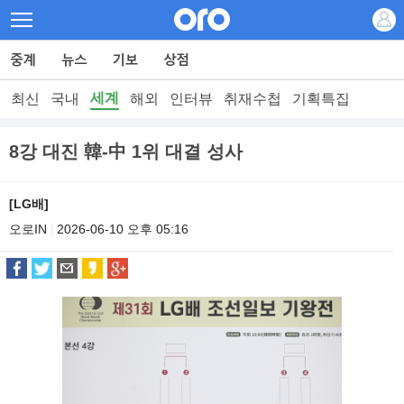
세계
최신
국내
해외
인터뷰
취재수첩
기획특집
8강 대진 韓-中 1위 대결 성사
[LG배]
오로IN
2026-06-10 오후 05:16
|