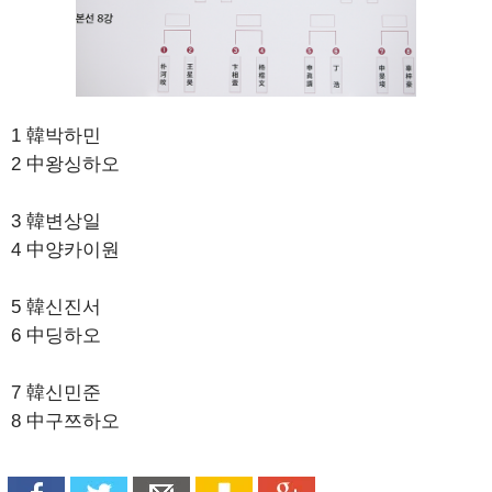
1 韓박하민
2 中왕싱하오
3 韓변상일
4 中양카이원
5 韓신진서
6 中딩하오
7 韓신민준
8 中구쯔하오