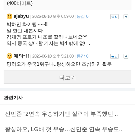
(400바이트)
ajabyu
2026-06-10 오후 6:59:00
동감 0
|
|
박하민 화이팅~~~!!!
일 한번 내봅시다.
김채영 프로가 내조를 잘하나보네요^^
역시 중국 상대할 기사는 빅4 밖에 없네.
예의~!!
2026-06-10 오후 5:21:00
동감 0
|
|
딩히오가 중국1위구나..왕싱하오만 조심하면 될듯
더보기
관련기사
신민준 “2연속 우승하기엔 실력이 부족했던 ..
왕싱하오, LG배 첫 우승…신민준 연속 우승도..