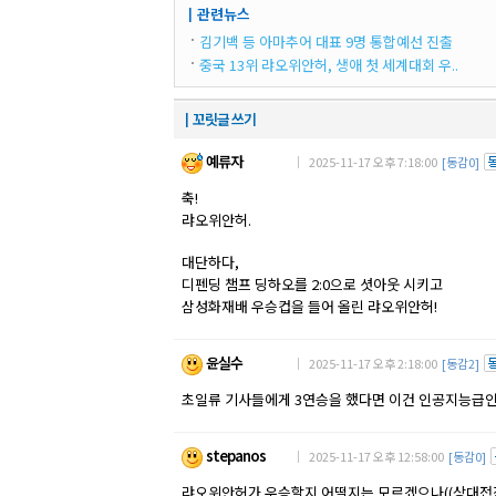
┃관련뉴스
김기백 등 아마추어 대표 9명 통합예선 진출
중국 13위 랴오위안허, 생애 첫 세계대회 우..
┃꼬릿글 쓰기
예류자
｜ 2025-11-17 오후 7:18:00
[동감0]
축!
랴오위안허.
대단하다,
디펜딩 챔프 딩하오를 2:0으로 셧아웃 시키고
삼성화재배 우승컵을 들어 올린 랴오위안허!
윤실수
｜ 2025-11-17 오후 2:18:00
[동감2]
초일류 기사들에게 3연승을 했다면 이건 인공지능급인데.
stepanos
｜ 2025-11-17 오후 12:58:00
[동감0]
랴오위안허가 우승할지 어떨지는 모르겠으나((상대전적도