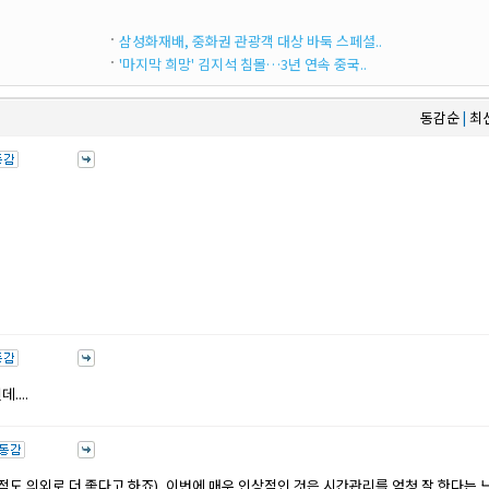
삼성화재배, 중화권 관광객 대상 바둑 스페셜..
'마지막 희망' 김지석 침몰…3년 연속 중국..
동감순
최
|
...
 의외로 더 좋다고 하죠), 이번에 매우 인상적인 것은 시간관리를 엄청 잘 한다는 