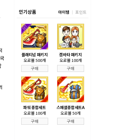
인기상품
아이템
포인트
펜
적
플래티넘 패키지
겜바타 패키지
대국
오로볼 500개
오로볼 100개
담
구매
구매
억
파워 종합세트
스페셜종합세트A
오로볼 100개
오로볼 50개
구매
구매