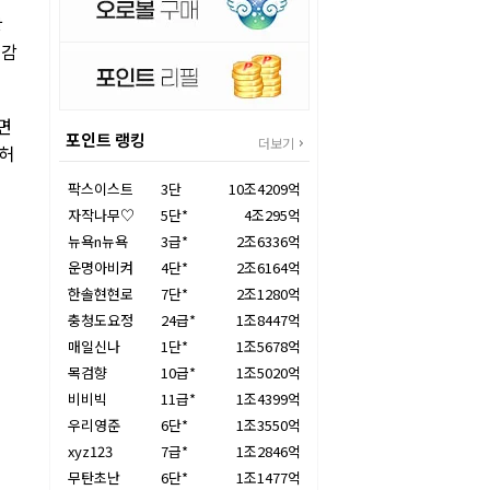
항
 감
면
포인트 랭킹
더보기
 허
팍스이스트
3단
10조4209억
자작나무♡
5단*
4조295억
뉴욕n뉴욕
3급*
2조6336억
운명아비켜
4단*
2조6164억
한솔현현로
7단*
2조1280억
충청도요정
24급*
1조8447억
매일신나
1단*
1조5678억
목검향
10급*
1조5020억
비비빅
11급*
1조4399억
우리영준
6단*
1조3550억
xyz123
7급*
1조2846억
무탄초난
6단*
1조1477억