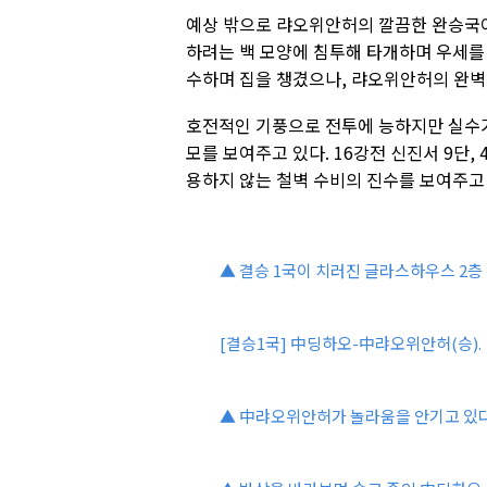
예상 밖으로 랴오위안허의 깔끔한 완승국이
하려는 백 모양에 침투해 타개하며 우세를 
수하며 집을 챙겼으나, 랴오위안허의 완벽
호전적인 기풍으로 전투에 능하지만 실수가
모를 보여주고 있다. 16강전 신진서 9단,
용하지 않는 철벽 수비의 진수를 보여주고 
▲ 결승 1국이 치러진 글라스하우스 2층 
[결승1국] 中딩하오-中랴오위안허(승).
▲ 中랴오위안허가 놀라움을 안기고 있다