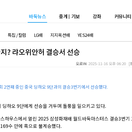
바둑뉴스
중계
|
기보
강좌
커뮤니티
특집 / 칼럼
LG배
지지옥션배
YES24배
지? 랴오위안허 결승서 선승
오로IN
2025-11-16 오후 06:20 [
회 2연패 중인 중국 딩하오 9단과의 결승3번기에서 선승했다.
위 딩하오 9단에게 선승을 거두며 돌풍을 일으키고 있다.
라스하우스에서 열린 2025 삼성화재배 월드바둑마스터스 결승3번기 
169수 만에 흑으로 불계승했다.