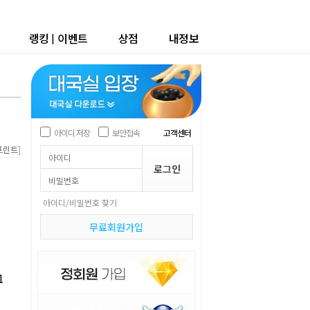
랭킹
|
이벤트
상점
내정보
아이디 저장
보안접속
고객센터
]
프린트
아이디/비밀번호 찾기
무료회원가입
1