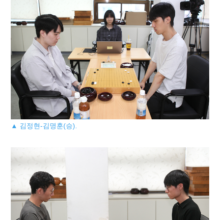
▲ 김정현-김명훈(승).