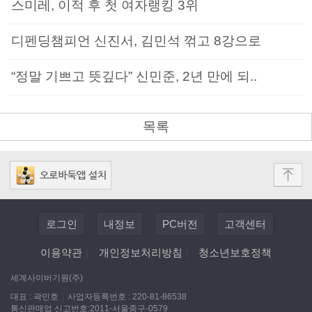
스미레, 이적 후 첫 여자랭킹 3위
디펜딩챔피언 신진서, 김민석 꺾고 8강으로
“정말 기쁘고 뜻깊다” 신민준, 2년 만에 되..
목록
로그인
내정보
PC버전
고객센터
이용약관
|
개인정보처리방침
|
청소년보호정책
세계사이버기원(주)
대표 : 곽민호
|
사업자등록번호 : 220-81-86538
통신판매업 신고번호:2011-서울중구-0579