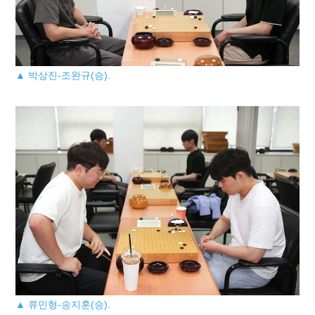
▲ 박상진-조완규(승).
▲ 류민형-송지훈(승).