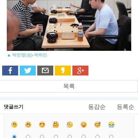
▲ 박진영(승)-박하민.
목록
동감순
등록순
댓글쓰기