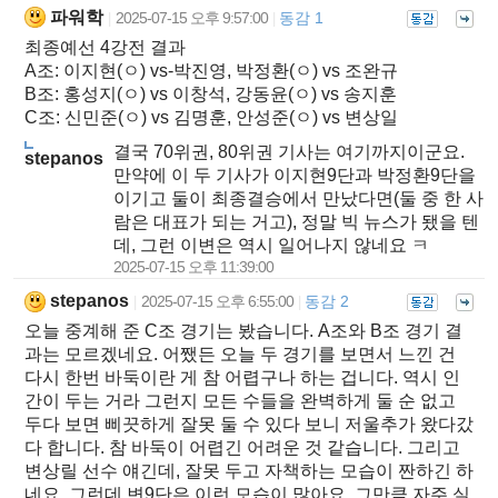
파워학
2025-07-15 오후 9:57:00
동감 1
|
|
최종예선 4강전 결과
A조: 이지현(ㅇ) vs-박진영, 박정환(ㅇ) vs 조완규
B조: 홍성지(ㅇ) vs 이창석, 강동윤(ㅇ) vs 송지훈
C조: 신민준(ㅇ) vs 김명훈, 안성준(ㅇ) vs 변상일
결국 70위권, 80위권 기사는 여기까지이군요.
stepanos
만약에 이 두 기사가 이지현9단과 박정환9단을
이기고 둘이 최종결승에서 만났다면(둘 중 한 사
람은 대표가 되는 거고), 정말 빅 뉴스가 됐을 텐
데, 그런 이변은 역시 일어나지 않네요 ㅋ
2025-07-15 오후 11:39:00
stepanos
2025-07-15 오후 6:55:00
동감 2
|
|
오늘 중계해 준 C조 경기는 봤습니다. A조와 B조 경기 결
과는 모르겠네요. 어쨌든 오늘 두 경기를 보면서 느낀 건
다시 한번 바둑이란 게 참 어렵구나 하는 겁니다. 역시 인
간이 두는 거라 그런지 모든 수들을 완벽하게 둘 순 없고
두다 보면 삐끗하게 잘못 둘 수 있다 보니 저울추가 왔다갔
다 합니다. 참 바둑이 어렵긴 어려운 것 같습니다. 그리고
변상릴 선수 얘긴데, 잘못 두고 자책하는 모습이 짠하긴 하
네요. 그런데 변9단은 이런 모습이 많아요. 그만큼 자주 실