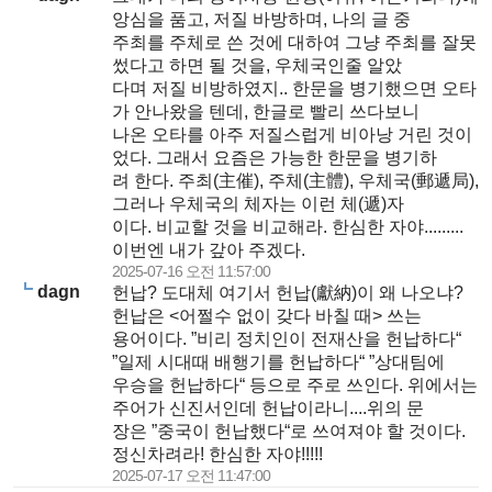
앙심을 품고, 저질 바방하며, 나의 글 중
주최를 주체로 쓴 것에 대하여 그냥 주최를 잘못
썼다고 하면 될 것을, 우체국인줄 알았
다며 저질 비방하였지.. 한문을 병기했으면 오타
가 안나왔을 텐데, 한글로 빨리 쓰다보니
나온 오타를 아주 저질스럽게 비아낭 거린 것이
었다. 그래서 요즘은 가능한 한문을 병기하
려 한다. 주최(主催), 주체(主體), 우체국(郵遞局),
그러나 우체국의 체자는 이런 체(遞)자
이다. 비교할 것을 비교해라. 한심한 자야.........
이번엔 내가 갚아 주겠다.
2025-07-16 오전 11:57:00
dagn
헌납? 도대체 여기서 헌납(獻納)이 왜 나오냐?
헌납은 <어쩔수 없이 갖다 바칠 때> 쓰는
용어이다. ”비리 정치인이 전재산을 헌납하다“
”일제 시대때 배행기를 헌납하다“ ”상대팀에
우승을 헌납하다“ 등으로 주로 쓰인다. 위에서는
주어가 신진서인데 헌납이라니....위의 문
장은 ”중국이 헌납했다“로 쓰여져야 할 것이다.
정신차려라! 한심한 자야!!!!!
2025-07-17 오전 11:47:00