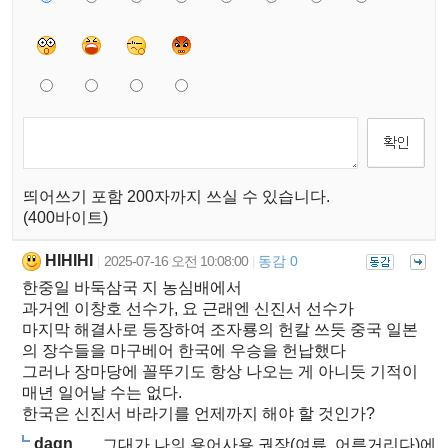
띄어쓰기 포함 200자까지 쓰실 수 있습니다.
(400바이트)
HIHIHI
2025-07-16 오전 10:08:00
동감 0
|
|
한중일 바둑삼국 지 농심배에서
과거엔 이창호 선수가, 요 근래엔 신진서 선수가
마지막 해결사로 등장하여 조자룡의 헌칼 쓰듯 중국 일본
의 장수들을 마구베어 한국에 우승을 헌납했다
그러나 장마당에 꼴뚜기도 항상 나오는 게 아니듯 기적이
매년 일어날 수는 없다.
한국은 신진서 바라기를 언제까지 해야 할 것인가?
dagn
그대가 나의 용어사용 권장(여류, 어른거리다)에