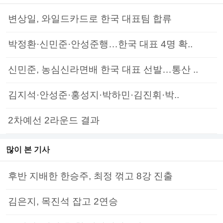
변상일, 와일드카드로 한국 대표팀 합류
박정환·신민준·안성준행…한국 대표 4명 확..
신민준, 농심신라면배 한국 대표 선발…통산 ..
김지석·안성준·홍성지·박하민·김진휘·박..
2차예선 2라운드 결과
많이 본 기사
후반 지배한 한승주, 최정 꺾고 8강 진출
김은지, 목진석 잡고 2연승