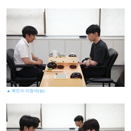
▲ 목진석-이창석(승).