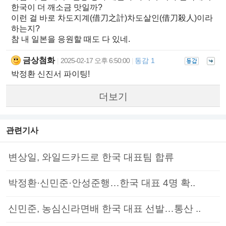
한국이 더 깨소금 맛일까?
이런 걸 바로 차도지계(借刀之計)차도살인(借刀殺人)이라
하는지?
참 내 일본을 응원할 때도 다 있네.
금상첨화
2025-02-17 오후 6:50:00
동감 1
|
|
박정환 신진서 파이팅!
더보기
관련기사
변상일, 와일드카드로 한국 대표팀 합류
박정환·신민준·안성준행…한국 대표 4명 확..
신민준, 농심신라면배 한국 대표 선발…통산 ..