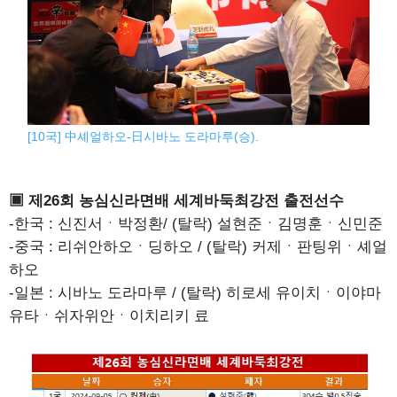
[10국] 中셰얼하오-日시바노 도라마루(승).
▣ 제26회 농심신라면배 세계바둑최강전 출전선수
-한국 : 신진서ㆍ박정환/ (탈락) 설현준ㆍ김명훈ㆍ신민준
-중국 : 리쉬안하오ㆍ딩하오 / (탈락) 커제ㆍ판팅위ㆍ셰얼
하오
-일본 : 시바노 도라마루 / (탈락) 히로세 유이치ㆍ이야마
유타ㆍ쉬자위안ㆍ이치리키 료