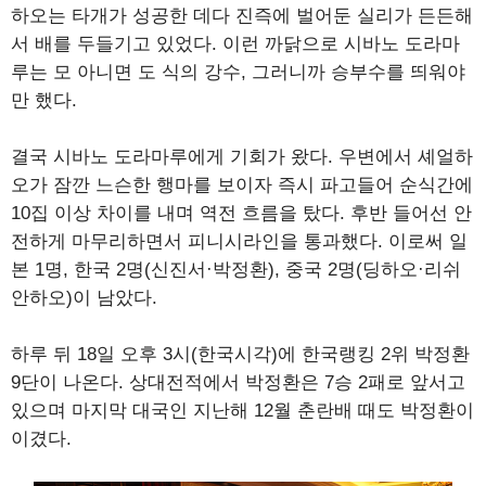
하오는 타개가 성공한 데다 진즉에 벌어둔 실리가 든든해
서 배를 두들기고 있었다. 이런 까닭으로 시바노 도라마
루는 모 아니면 도 식의 강수, 그러니까 승부수를 띄워야
만 했다.
결국 시바노 도라마루에게 기회가 왔다. 우변에서 셰얼하
오가 잠깐 느슨한 행마를 보이자 즉시 파고들어 순식간에
10집 이상 차이를 내며 역전 흐름을 탔다. 후반 들어선 안
전하게 마무리하면서 피니시라인을 통과했다. 이로써 일
본 1명, 한국 2명(신진서·박정환), 중국 2명(딩하오·리쉬
안하오)이 남았다.
하루 뒤 18일 오후 3시(한국시각)에 한국랭킹 2위 박정환
9단이 나온다. 상대전적에서 박정환은 7승 2패로 앞서고
있으며 마지막 대국인 지난해 12월 춘란배 때도 박정환이
이겼다.