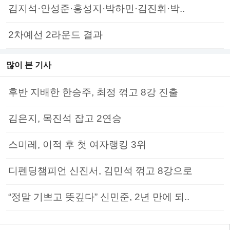
김지석·안성준·홍성지·박하민·김진휘·박..
2차예선 2라운드 결과
많이 본 기사
후반 지배한 한승주, 최정 꺾고 8강 진출
김은지, 목진석 잡고 2연승
스미레, 이적 후 첫 여자랭킹 3위
디펜딩챔피언 신진서, 김민석 꺾고 8강으로
“정말 기쁘고 뜻깊다” 신민준, 2년 만에 되..