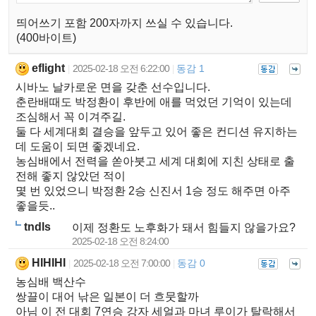
띄어쓰기 포함 200자까지 쓰실 수 있습니다.
(400바이트)
eflight
2025-02-18 오전 6:22:00
동감 1
|
|
시바노 날카로운 면을 갖춘 선수입니다.
춘란배때도 박정환이 후반에 애를 먹었던 기억이 있는데
조심해서 꼭 이겨주길.
둘 다 세계대회 결승을 앞두고 있어 좋은 컨디션 유지하는
데 도움이 되면 좋겠네요.
농심배에서 전력을 쏟아붓고 세계 대회에 지친 상태로 출
전해 좋지 않았던 적이
몇 번 있었으니 박정환 2승 신진서 1승 정도 해주면 아주
좋을듯..
tndls
이제 정환도 노후화가 돼서 힘들지 않을가요?
2025-02-18 오전 8:24:00
HIHIHI
2025-02-18 오전 7:00:00
동감 0
|
|
농심배 백산수
쌍끌이 대어 낚은 일본이 더 흐뭇할까
아님 이 전 대회 7연승 강자 세얼과 마녀 루이가 탈락해서