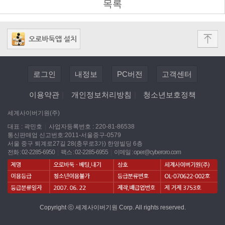
목록
로그인
내정보
PC버전
고객센터
이용약관
|
개인정보처리방침
|
청소년보호정책
세계사이버기원(주)
대표 : 곽민호
|
사업자등록번호 : 220-81-86538
통신판매업 신고번호:2011-서울중구-0579
서울 중구 퇴계로27길 28(충무로3가) 한영빌딩 6층
전화 : 02-2285-6950
|
팩스 : 02-2285-6955
|
이메일 :
oper@cyberoro.com
Copyright ⓒ 세계사이버기원 Corp. All rights reserved.