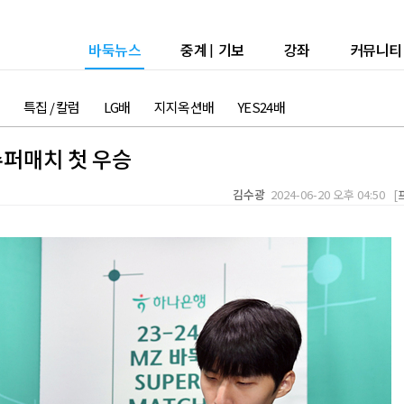
바둑뉴스
중계
|
기보
강좌
커뮤니티
특집 / 칼럼
LG배
지지옥션배
YES24배
수퍼매치 첫 우승
김수광
2024-06-20 오후 04:50 [