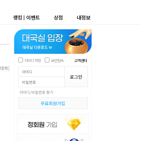
랭킹
|
이벤트
상점
내정보
아이디 저장
보안접속
고객센터
]
프린트
아이디/비밀번호 찾기
무료회원가입