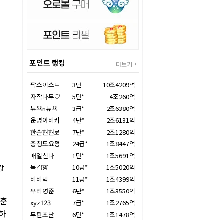
포인트 랭킹
더보기
팍스이스트
3단
10조4209억
자작나무♡
5단*
4조260억
뉴욕n뉴욕
3급*
2조6380억
운명아비켜
4단*
2조6131억
한솔현현로
7단*
2조1280억
충청도요정
24급*
1조8447억
매일신나
1단*
1조5691억
강
목검향
10급*
1조5020억
비비빅
11급*
1조4399억
우리영준
6단*
1조3550억
명훈
xyz123
7급*
1조2765억
 하
무탄초난
6단*
1조1478억