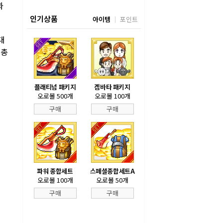
과
인기상품
아이템
포인트
대
 총
플래티넘 패키지
겜바타 패키지
오로볼 500개
오로볼 100개
구매
구매
파워 종합세트
스페셜종합세트A
오로볼 100개
오로볼 50개
구매
구매