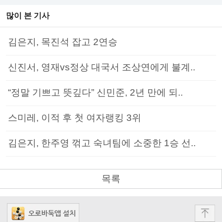
많이 본 기사
김은지, 목진석 잡고 2연승
신진서, 영재vs정상 대국서 조상연에게 불계..
“정말 기쁘고 뜻깊다” 신민준, 2년 만에 되..
스미레, 이적 후 첫 여자랭킹 3위
김은지, 한주영 꺾고 숙녀팀에 소중한 1승 선..
목록