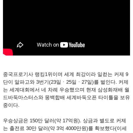
중국프로기사 랭킹1위이며 세계 최강이라 일컫는 커제 9
단이 알파고와 3번기(23일ㆍ25일ㆍ27일)를 벌인다. 커제
는 세계대회에서 네 차례 우승했으며 현재 삼성화재배 월
드바둑마스터스와 몽백합배 세계바둑오픈 타이틀을 보유
중이다.
우승상금은 150만 달러(약 17억원). 상금과 별도로 커제
는 출전료 30만 달러(약 3억 4000만원)를 확보했다(이세