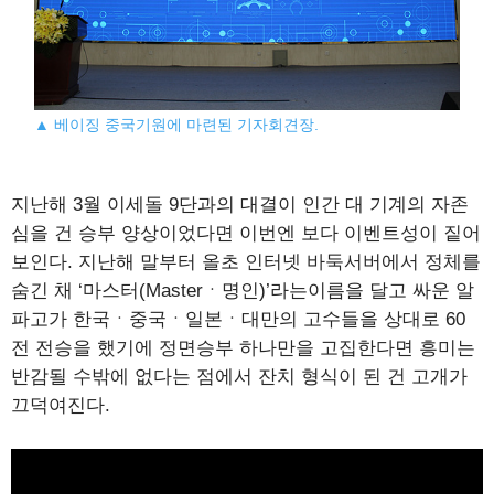
▲ 베이징 중국기원에 마련된 기자회견장.
지난해 3월 이세돌 9단과의 대결이 인간 대 기계의 자존
심을 건 승부 양상이었다면 이번엔 보다 이벤트성이 짙어
보인다. 지난해 말부터 올초 인터넷 바둑서버에서 정체를
숨긴 채 ‘마스터(Masterㆍ명인)’라는이름을 달고 싸운 알
파고가 한국ㆍ중국ㆍ일본ㆍ대만의 고수들을 상대로 60
전 전승을 했기에 정면승부 하나만을 고집한다면 흥미는
반감될 수밖에 없다는 점에서 잔치 형식이 된 건 고개가
끄덕여진다.
※
대진표 상하좌우 이동하며 볼수 있습니다.