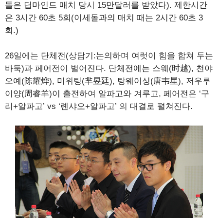
돌은 딥마인드 매치 당시 15만달러를 받았다). 제한시간
은 3시간 60초 5회(이세돌과의 매치 때는 2시간 60초 3
회.)
26일에는 단체전(상담기:논의하며 여럿이 힘을 합쳐 두는
바둑)과 페어전이 벌어진다. 단체전에는 스웨(时越), 천야
오예(陈耀烨), 미위팅(芈昱廷), 탕웨이싱(唐韦星), 저우루
이양(周睿羊)이 출전하여 알파고와 겨루고, 페어전은 ‘구
리+알파고’ vs ‘롄샤오+알파고’ 의 대결로 펼쳐진다.