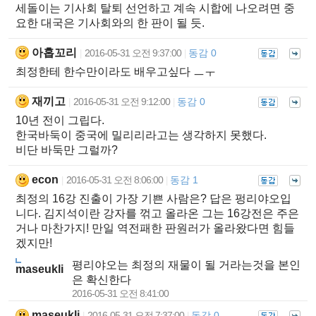
세돌이는 기사회 탈퇴 선언하고 계속 시합에 나오려면 중
요한 대국은 기사회와의 한 판이 될 듯.
아홉꼬리
2016-05-31 오전 9:37:00
동감 0
|
|
최정한테 한수만이라도 배우고싶다 ㅡㅜ
재끼고
2016-05-31 오전 9:12:00
동감 0
|
|
10년 전이 그립다.
한국바둑이 중국에 밀리리라고는 생각하지 못했다.
비단 바둑만 그럴까?
econ
2016-05-31 오전 8:06:00
동감 1
|
|
최정의 16강 진출이 가장 기쁜 사람은? 답은 펑리야오입
니다. 김지석이란 강자를 꺾고 올라온 그는 16강전은 주은
거나 마찬가지! 만일 역전패한 판원러가 올라왔다면 힘들
겠지만!
평리야오는 최정의 재물이 될 거라는것을 본인
maseukli
은 확신한다
2016-05-31 오전 8:41:00
maseukli
2016-05-31 오전 7:37:00
동감 0
|
|