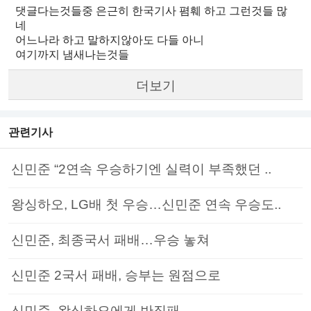
댓글다는것들중 은근히 한국기사 폄훼 하고 그런것들 많
네
어느나라 하고 말하지않아도 다들 아니
여기까지 냄새나는것들
더보기
관련기사
신민준 “2연속 우승하기엔 실력이 부족했던 ..
왕싱하오, LG배 첫 우승…신민준 연속 우승도..
신민준, 최종국서 패배…우승 놓쳐
신민준 2국서 패배, 승부는 원점으로
신민준, 왕싱하오에게 반집패