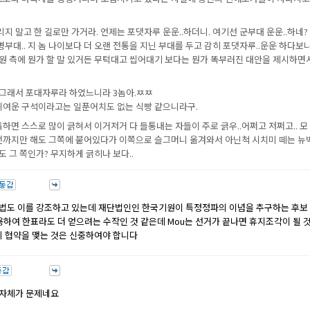
 말고 한 길로만 가거라. 언제는 포댓자루 운운..하더니. 여기선 군부대 운운..하네?
부대.. 지 놈 나이보다 더 오랜 전통을 지닌 부대를 두고 감히 포댓자루..운운 하다보
기원 측에 뭔가 할 말 있거든 무턱대고 씹어대기 보다는 뭔가 똑부러진 대안을 제시하면
그래서 포대자루라 하였느니라 3놈아.ㅉㅉ
 귀여운 구석이라고는 일푼어치도 없는 식빵 같으니라구.
툭하면 스스로 많이 긁혀서 이거저거 다 들통내는 자들이 주로 긁우..어쩌고 저쩌고.. 모
.얼마전까지만 해도 그쪽에 붙어있다가 이쪽으로 슬그머니 옮겨와서 아닌척 시치미 떼는 뉴
도 그 쪽인가? 무지하게 긁히나 보다..
법도 이를 강조하고 있는데 재단법인인 한국기원이 특정정파의 이념을 추구하는 후보
용하여 한표라도 더 얻으려는 수작인 것 같은데 Mou는 선거가 끝나면 휴지조각이 될 
의 협약을 맺는 것은 신중하여야 합니다
 자체가 문제네요