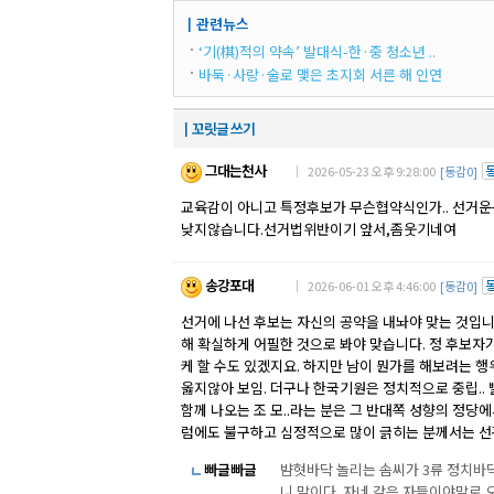
┃관련뉴스
‘기(棋)적의 약속’ 발대식-한·중 청소년 ..
바둑·사랑·술로 맺은 초지회 서른 해 인연
┃꼬릿글 쓰기
그대는천사
｜ 2026-05-23 오후 9:28:00
[동감0]
교육감이 아니고 특정후보가 무슨협약식인가.. 선거운
낮지않습니다.선거법위반이기 앞서,좀웃기네여
송강포대
｜ 2026-06-01 오후 4:46:00
[동감0]
선거에 나선 후보는 자신의 공약을 내놔야 맞는 것입니
해 확실하게 어필한 것으로 봐야 맞습니다. 정 후보자
케 할 수도 있겠지요. 하지만 남이 뭔가를 해보려는 행
옳지않아 보임. 더구나 한국기원은 정치적으로 중립..
함께 나오는 조 모..라는 분은 그 반대쪽 성향의 정당에
럼에도 불구하고 심정적으로 많이 긁히는 분께서는 선관
빠글빠글
뱜혓바닥 놀리는 솜씨가 3류 정치바
니 말이다. 자네 같은 자들이야말로