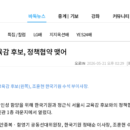
바둑뉴스
중계
|
기보
강좌
커뮤니티
특집 / 칼럼
LG배
지지옥션배
YES24배
감 후보, 정책협약 맺어
오로IN
2026-05-21 오후 02:29 [
교육감 후보(왼쪽), 조훈현 한국기원 수석 부이사장.
 인성 함양을 위해 한국기원과 정근식 서울시 교육감 후보와의 정책
신관 1층 라운지에서 열렸다.
안종복ㆍ함영기 공동선대위원장, 한국기원 정태순 이사장, 조훈현 