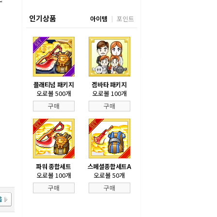
인기상품
아이템
포인트
플래티넘 패키지
겜바타 패키지
오로볼 500개
오로볼 100개
구매
구매
파워 종합세트
스페셜종합세트A
오로볼 100개
오로볼 50개
구매
구매