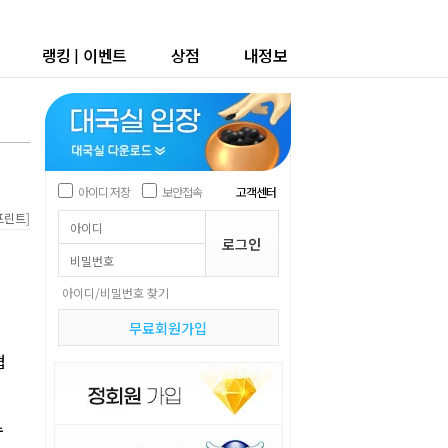
랭킹
|
이벤트
상점
내정보
아이디 저장
보안접속
고객센터
]
프린트
아이디/비밀번호 찾기
무료회원가입
협
수