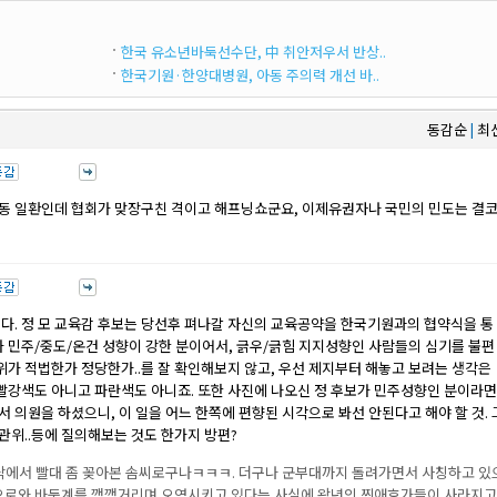
한국 유소년바둑선수단, 中 취안저우서 반상..
한국기원·한양대병원, 아동 주의력 개선 바..
동감순
최
|
동 일환인데 협회가 맞장구친 격이고 해프닝쇼군요, 이제유권자나 국민의 민도는 결
다. 정 모 교육감 후보는 당선후 펴나갈 자신의 교육공약을 한국기원과의 협약식을 통
가 민주/중도/온건 성향이 강한 분이어서, 긁우/긁힘 지지성향인 사람들의 심기를 불편
위가 적법한가 정당한가..를 잘 확인해보지 않고, 우선 제지부터 해놓고 보려는 생각은
 빨강색도 아니고 파란색도 아니죠. 또한 사진에 나오신 정 후보가 민주성향인 분이라면
서 의원을 하셨으니, 이 일을 어느 한쪽에 편향된 시각으로 봐선 안된다고 해야 할 것. 
위..등에 질의해보는 것도 한가지 방편?
닥에서 빨대 좀 꽂아본 솜씨로구나ㅋㅋㅋ. 더구나 군부대까지 돌려가면서 사칭하고 있
 오로와 바둑계를 깽깽거리며 오염시키고 있다는 사실에 왕년의 찐애호가들이 사라지고