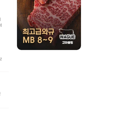
니
서
박
것