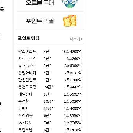
임
바둑
성
기
포인트 랭킹
더보기
팍스이스트
3단
10조4209억
자작나무♡
5단*
4조260억
뉴욕n뉴욕
3급*
2조6380억
운명아비켜
4단*
2조6131억
한솔현현로
7단*
2조1280억
충청도요정
24급*
1조8447억
매일신나
1단*
1조5691억
목검향
10급*
1조5020억
책
비비빅
11급*
1조4399억
지
우리영준
6단*
1조3550억
xyz123
7급*
1조2765억
무탄초난
6단*
1조1478억
천