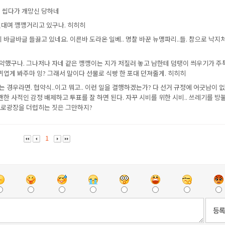
척 씹다가 개망신 당하네
덜덜대며 깽깽거리고 있구나. 히히히
 바글바글 들끓고 있네요. 이른바 도라온 일베.. 명찰 바꾼 뉴맹파리..들. 참으로 낙지
악했구나. 그나저나 자네 같은 깽깽이는 지가 저질러 놓고 남한테 덤탱이 씌우기가 주
귀엽게 봐주마 잉? 그래서 말이다 선물로 식빵 한 포대 던져줄게. 히히히
 경우라면. 협약식..이고 뭐고.. 이런 일을 결행하겠는가? 다 선거 규정에 어긋남이 없
괜한 사적인 감정 배제하고 투표를 잘 하면 된다. 자꾸 시비를 위한 시비.. 쓰레기를 방
오로광장을 더럽히는 짓은 그만하지?
1