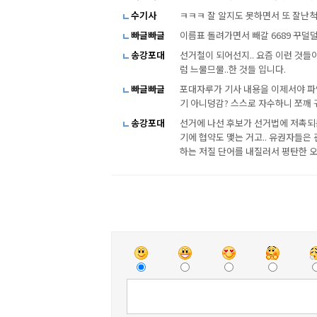
수기사
ㅋㅋㅋ 잘 알지도 못하면서 또 잘난
빠글빠글
이름표 돌려가면서 빼갈 6689 꾸
송강포대
선거철이 되어선지.. 요즘 이런 것들이
럼 느물므물..한 것들 입니다.
빠글빠글
포대자루가 기사 내용을 이제서야 파
기 아니덩감? 스스로 자수하니 쪼깨 
송강포대
선거에 나선 후보가 선거법에 저촉되는
기에 협약도 맺는 거고.. 유권자들은 
하는 저질 단어를 내질러서 평탄한 