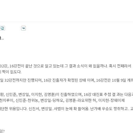
..
 32강, 16강전이 끝난 것으로 알고 있는데 그 결과 소식이 왜 없을까나. 혹시 전패라서
기 짝이 없도다.
/15일 32강전까지만 진행되어, 16강 진출자가 확정된 상태 이며, 16강전은 10월 9일 개
환, 신민준, 변상일, 이지현, 김명훈)이 진출하였으며, 16강 대진표 추첨 결 과는 다음
천치루이, 신민준-천위눙, 변상일-딩하오, 김명훈-라오위한 허, 이지현-장웨이제
 대단한 위용입니다. 신진서, 변상일..사범이 눈에 확 들어옴. 난가배 우승도 쟁취하고.. 
 잉?