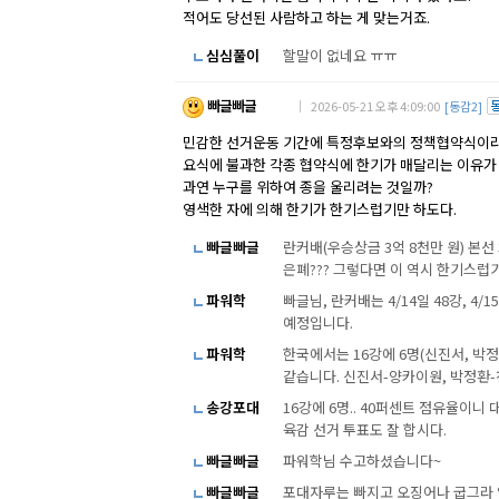
적어도 당선된 사람하고 하는 게 맞는거죠.
심심풀이
할말이 없네요 ㅠㅠ
빠글빠글
｜ 2026-05-21 오후 4:09:00
[동감2]
민감한 선거운동 기간에 특정후보와의 정책협약식이라.
요식에 불과한 각종 협약식에 한기가 매달리는 이유가
과연 누구를 위하여 종을 울리려는 것일까?
영색한 자에 의해 한기가 한기스럽기만 하도다.
빠글빠글
란커배(우승상금 3억 8천만 원) 본선
은폐??? 그렇다면 이 역시 한기스럽
파워학
빠글님, 란커배는 4/14일 48강, 4
예정입니다.
파워학
한국에서는 16강에 6명(신진서, 박정
같습니다. 신진서-양카이원, 박정환-
송강포대
16강에 6명.. 40퍼센트 점유율이니
육감 선거 투표도 잘 합시다.
빠글빠글
파워학님 수고하셨습니다~
빠글빠글
포대자루는 빠지고 오징어나 굽그라