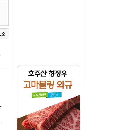
신순
코
그
으