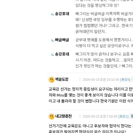
있다는 것을 명심하그라 잉?
송강포대
빠그리는 바글바글 이쪽저쪽 바글거리지
왜? 신성한 국방 임무를 수행하는 포병
뭔가 찝찝했던 거냐? 그라고.. 한국
긁어대던지 말던지..
빠글빠글
군부대 명예를 도용해서 깽깽거리니 
식빵이 더 먹고 싶은 모양이로구나.
송강포대
빠그리가 많이 긁히나 보구나. 요즘 
시기 어겐.. 떠드는 것들하고.. .
인가 뭣인가 하는 것들인데..? 빠그리
백운도장
｜ 2026-05-23 오전 10:32:00
[동감0]
교육감 선거는 정치적 중립성이 요구되는 자리이고 헌
자와 Mou를 맺는 것이 좋게 보이지 않습니다 이를 이
이고 내 몰라라 할 것이 뻔합니다 한국기원은 이런 식
내고향춘천
｜ 2026-05-22 오전 7:02:00
[동감1]
선거기간에 교육감도 아니고 후보자와 협약식 한다는
후보자가 떨어지면 협약식이 무슨 의미가 있나요?