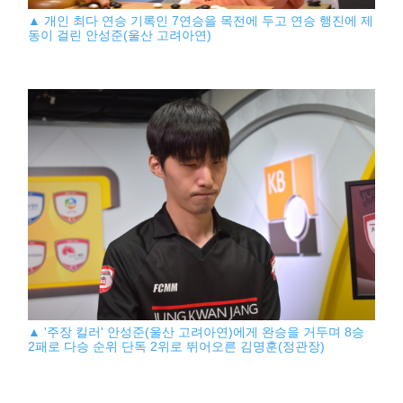
▲ 개인 최다 연승 기록인 7연승을 목전에 두고 연승 행진에 제
동이 걸린 안성준(울산 고려아연)
▲ '주장 킬러' 안성준(울산 고려아연)에게 완승을 거두며 8승
2패로 다승 순위 단독 2위로 뛰어오른 김명훈(정관장)