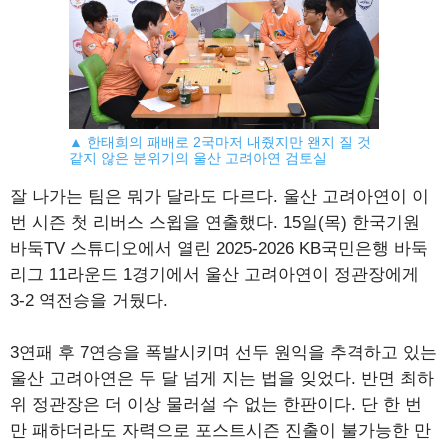
▲ 한태희의 패배로 2국마저 내줬지만 왠지 질 것
같지 않은 분위기의 울산 고려아연 검토실
잘 나가는 팀은 뭐가 달라도 다르다. 울산 고려아연이 이
번 시즌 첫 리버스 스윕을 연출했다. 15일(목) 한국기원
바둑TV 스튜디오에서 열린 2025-2026 KB국민은행 바둑
리그 11라운드 1경기에서 울산 고려아연이 정관장에게
3-2 역전승을 거뒀다.
3연패 후 7연승을 폭발시키며 선두 원익을 추격하고 있는
울산 고려아연은 두 달 넘게 지는 법을 잊었다. 반면 최하
위 정관장은 더 이상 물러설 수 없는 한판이다. 단 한 번
만 패하더라도 자력으로 포스트시즌 진출이 불가능한 만