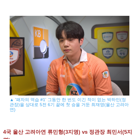
▲ '패자의 역습 #1' 그동안 한 번도 이긴 적이 없는 박하민(정
관장)을 상대로 5전 6기 끝에 첫 승을 거둔 최재영(울산 고려아
연)
4국 울산 고려아연 류민형(3지명) vs 정관장 최민서(5지