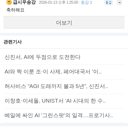
급시우송강
2026-01-13 오후 1:25:00
동감 1
|
|
축하해요
더보기
관련기사
신진서, AI에 두점으로 도전한다
AI와 짝 이룬 조·이 사제, 페어대국서 '이..
허사비스 “AGI 도래까지 불과 5년”, 신진서..
이창호·이세돌, UNIST서 ‘AI 시대의 한 수..
베일에 싸인 AI '그린스팟'의 일격…프로기사..