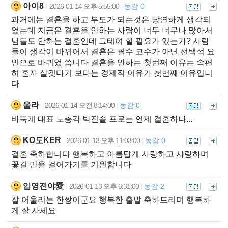
아이8
2026-01-14 오후 5:55:00
동감 0
|
|
과거에는 결혼을 하고 부모가 되는것은 당연하게 생각되
었는데 지금은 결혼을 안하는 사람이 너무 너무나 많아서
남들도 안하는 결혼인데 그테여 할 필요가 있는가? 사람
들이 생각이 바뀌어서 결혼은 필수 코수가 아닌 선택적 요
인으로 바뀌었 씁니다 결혼을 안하는 첫번째 이유는 속편
히 혼자 살겟다기 보다는 경제적 이유가 첫번째 이유입니
다
울라
2026-01-14 오전 8:14:00
동감 0
|
|
바둑계 대표 노총각 박진솔 프로는 언제 결혼하나...
KO도KER
2026-01-13 오후 11:03:00
동감 0
|
|
결혼 축하합니다 행복하고 아름답게 사랑하고 사랑하며
꽃길 만을 걸어가기를 기원합니다
입영전야愛
2026-01-13 오후 6:31:00
동감 2
|
|
잘 어울리는 한쌍이군요 행복한 출발 축하드리며 행복하
게 잘 사세요