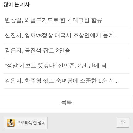
많이 본 기사
변상일, 와일드카드로 한국 대표팀 합류
신진서, 영재vs정상 대국서 조상연에게 불계..
김은지, 목진석 잡고 2연승
“정말 기쁘고 뜻깊다” 신민준, 2년 만에 되..
김은지, 한주영 꺾고 숙녀팀에 소중한 1승 선..
목록