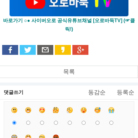
바로가기 ○● 사이버오로 공식유튜브채널 [오로바둑TV] (☞클
릭!)
목록
동감순
등록순
댓글쓰기