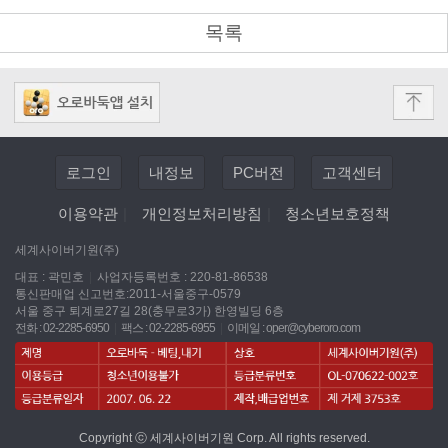
목록
로그인
내정보
PC버전
고객센터
이용약관
|
개인정보처리방침
|
청소년보호정책
세계사이버기원(주)
대표 : 곽민호
|
사업자등록번호 : 220-81-86538
통신판매업 신고번호:2011-서울중구-0579
서울 중구 퇴계로27길 28(충무로3가) 한영빌딩 6층
전화 : 02-2285-6950
|
팩스 : 02-2285-6955
|
이메일 :
oper@cyberoro.com
Copyright ⓒ 세계사이버기원 Corp. All rights reserved.