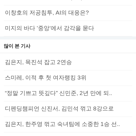
이창호의 저공침투, AI의 대응은?
미지의 바다 '중앙'에서 감각을 묻다
많이 본 기사
김은지, 목진석 잡고 2연승
스미레, 이적 후 첫 여자랭킹 3위
“정말 기쁘고 뜻깊다” 신민준, 2년 만에 되..
디펜딩챔피언 신진서, 김민석 꺾고 8강으로
김은지, 한주영 꺾고 숙녀팀에 소중한 1승 선..