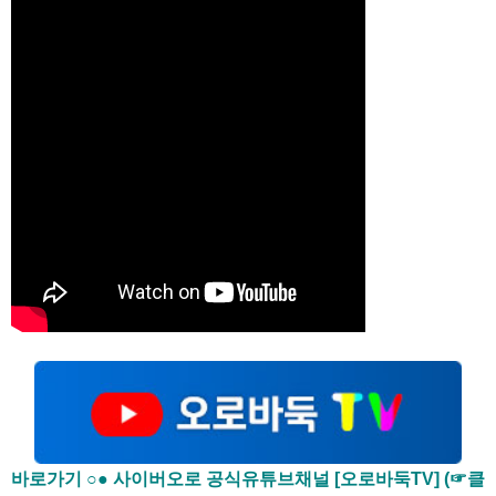
바로가기 ○● 사이버오로 공식유튜브채널 [오로바둑TV] (☞클