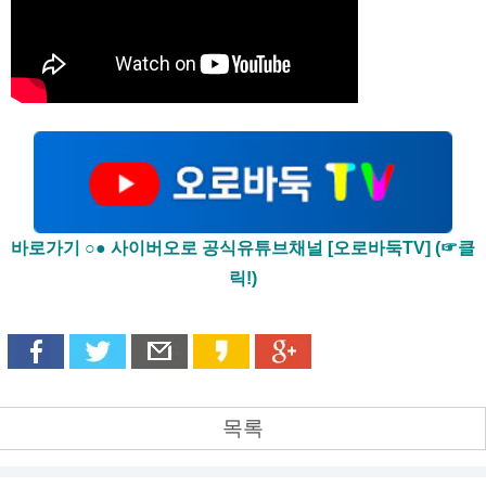
바로가기 ○● 사이버오로 공식유튜브채널 [오로바둑TV] (☞클
릭!)
목록