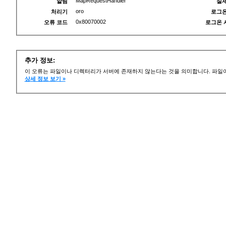
MapRequestHandler
알림
실제
oro
처리기
로그온
0x80070002
오류 코드
로그온 
추가 정보:
이 오류는 파일이나 디렉터리가 서버에 존재하지 않는다는 것을 의미합니다. 파일이
상세 정보 보기 »