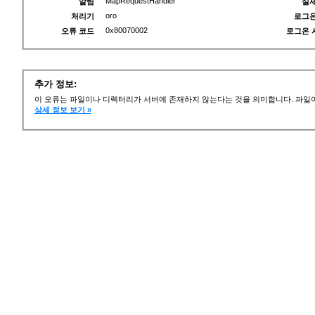
MapRequestHandler
알림
실제
oro
처리기
로그온
0x80070002
오류 코드
로그온 
추가 정보:
이 오류는 파일이나 디렉터리가 서버에 존재하지 않는다는 것을 의미합니다. 파일이
상세 정보 보기 »