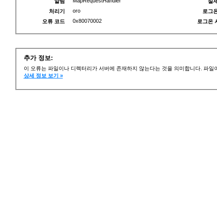
MapRequestHandler
알림
실제
oro
처리기
로그온
0x80070002
오류 코드
로그온 
추가 정보:
이 오류는 파일이나 디렉터리가 서버에 존재하지 않는다는 것을 의미합니다. 파일이
상세 정보 보기 »