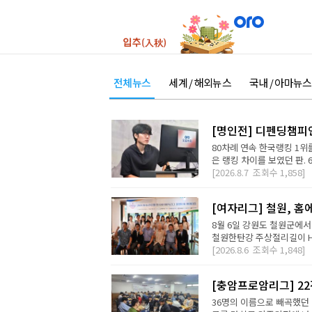
전체뉴스
세계 / 해외뉴스
국내 / 아마뉴스
[명인전] 디펜딩챔피
80차례 연속 한국랭킹 1위를
은 랭킹 차이를 보였던 판. 
[2026.8.7
조회수
1,858]
[여자리그] 철원, 홈
8월 6일 강원도 철원군에서
철원한탄강 주상절리길이 H2 D
[2026.8.6
조회수
1,848]
[충암프로암리그] 2
36명의 이름으로 빼곡했던 