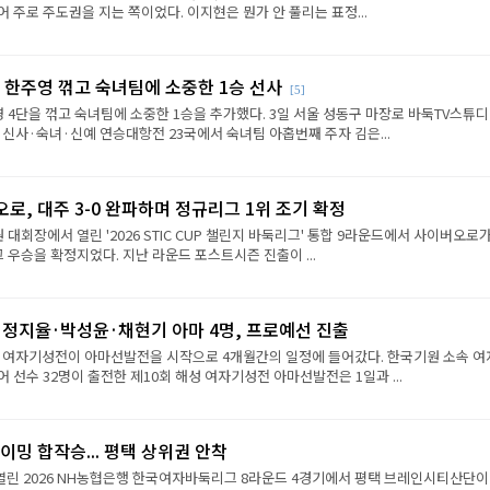
 주로 주도권을 지는 쪽이었다. 이지현은 뭔가 안 풀리는 표정...
 한주영 꺾고 숙녀팀에 소중한 1승 선사
[5]
 4단을 꺾고 숙녀팀에 소중한 1승을 추가했다. 3일 서울 성동구 마장로 바둑TV스튜
 신사·숙녀·신예 연승대항전 23국에서 숙녀팀 아홉번째 주자 김은...
로, 대주 3-0 완파하며 정규리그 1위 조기 확정
원 대회장에서 열린 '2026 STIC CUP 챌린지 바둑리그' 통합 9라운드에서 사이버오로가
그 우승을 확정지었다. 지난 라운드 포스트시즌 진출이 ...
·정지율·박성윤·채현기 아마 4명, 프로예선 진출
성 여자기성전이 아마선발전을 시작으로 4개월간의 일정에 들어갔다. 한국기원 소속 여
 선수 32명이 출전한 제10회 해성 여자기성전 아마선발전은 1일과 ...
이밍 합작승... 평택 상위권 안착
열린 2026 NH농협은행 한국여자바둑리그 8라운드 4경기에서 평택 브레인시티산단이