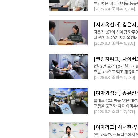
류민형은 대국 전체를 통틀어
[2026.8.4
조회수
3,294]
[지지옥션배] 김은지,
김은지 9단이 신예팀 한주영
서 펼친 제20기 지지옥션배
[2026.8.3
조회수
6,283]
[챌린지리그] 사이버오
8월 3일 오전 10시 한국기
주를 3-0으로 꺾고 정규리
[2026.8.3
조회수
1,130]
[여자기성전] 송유진
올해로 10회째를 맞은 해
구생을 포함한 여자 아마추어
[2026.8.2
조회수
2,871]
[여자리그] 허서현-우
2일 바둑TV 스튜디오에서 