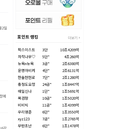
월2일
포인트 랭킹
더보기
팍스이스트
3단
10조4209억
자작나무♡
5단*
4조260억
뉴욕n뉴욕
3급*
2조6380억
운명아비켜
4단*
2조6131억
한솔현현로
7단*
2조1280억
충청도요정
24급*
1조8447억
매일신나
1단*
1조5691억
장정에
목검향
10급*
1조5020억
비비빅
11급*
1조4399억
우리영준
6단*
1조3550억
xyz123
7급*
1조2765억
무탄초난
6단*
1조1478억
16강