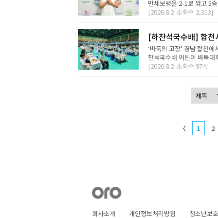
만세보령을 2-1로 꺾고 5승
[2026.8.2
조회수
2,313]
[하찬석국수배] 합천
‘바둑의 고장’ 경남 합천에
찬석국수배 어린이 바둑대회는
[2026.8.2
조회수
974]
〈
1
2
회사소개
개인정보처리방침
청소년보