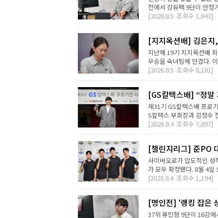
전에서 강유택 9단이 안정기 
[2026.8.5
조회수
1,843]
[지지옥션배] 김은지,
지난해 19기 지지옥션배 최
우승을 숙녀팀에 안겼다. 이번
[2026.8.5
조회수
8,181]
[GS칼텍스배] “정말
제31기 GS칼텍스배 프로기
S칼텍스 부회장과 김정수 전
[2026.8.4
조회수
7,897]
[챌린지리그] 준PO 
사이버오로가 압도적인 성적
가 모두 확정됐다. 8월 4일 오
[2026.8.4
조회수
1,194]
[명인전] '랭킹 잡은 
37위 류민형 9단이 16강