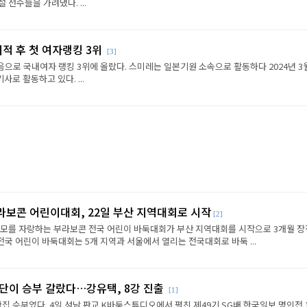
선수들을 가려냈다. ...
이적 후 첫 여자랭킹 3위
[3]
음으로 국내여자 랭킹 3위에 올랐다. 스미레는 일본기원 소속으로 활동하다 2024년 3
로 활동하고 있다. ...
라보콘 어린이대회, 22일 부산 지역대회로 시작
[2]
규모를 자랑하는 부라보콘 전국 어린이 바둑대회가 부산 지역대회를 시작으로 3개월 
전국 어린이 바둑대회는 5개 지역과 서울에서 열리는 전국대회로 바둑 ...
판단이 승부 갈랐다…강유택, 8강 진출
[1]
반집 승부였다. 4일 성남 판교 K바둑스튜디오에서 펼친 제49기 SG배 한국일보 명인전 