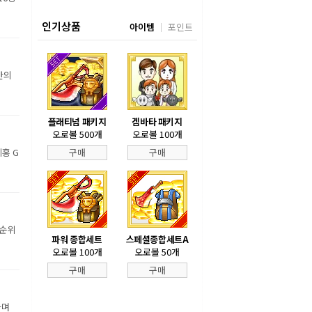
인기상품
아이템
포인트
만의
플래티넘 패키지
겜바타 패키지
오로볼 500개
오로볼 100개
홍 G
구매
구매
 순위
파워 종합세트
스페셜종합세트A
오로볼 100개
오로볼 50개
구매
구매
하며