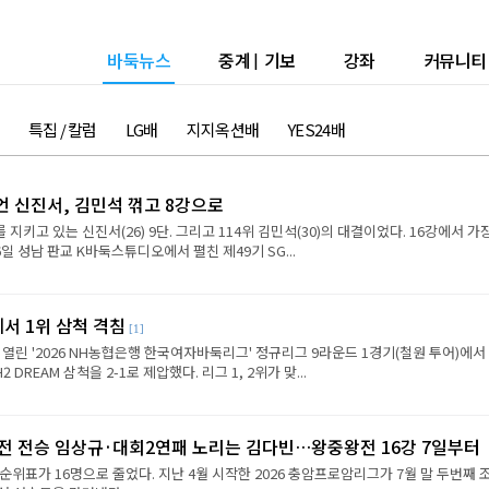
바둑뉴스
중계
|
기보
강좌
커뮤니티
특집 / 칼럼
LG배
지지옥션배
YES24배
언 신진서, 김민석 꺾고 8강으로
 지키고 있는 신진서(26) 9단. 그리고 114위 김민석(30)의 대결이었다. 16강에서 가
6일 성남 판교 K바둑스튜디오에서 펼친 제49기 SG...
에서 1위 삼척 격침
[1]
 열린 '2026 NH농협은행 한국여자바둑리그' 정규리그 9라운드 1경기(철원 투어)에서
REAM 삼척을 2-1로 제압했다. 리그 1, 2위가 맞...
2전 전승 임상규·대회2연패 노리는 김다빈…왕중왕전 16강 7일부터
순위표가 16명으로 줄었다. 지난 4월 시작한 2026 충암프로암리그가 7월 말 두번째 