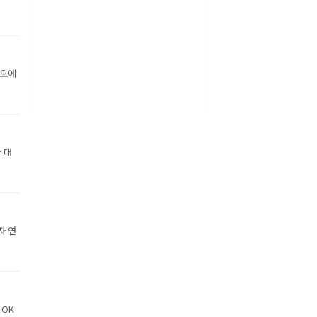
디오에
 대
자 연
 OK