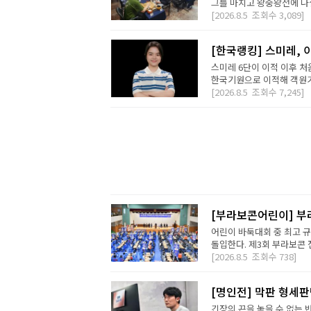
그를 마치고 왕중왕전에 나설 
[2026.8.5
조회수
3,089]
[한국랭킹] 스미레, 
스미레 6단이 이적 이후 처
한국기원으로 이적해 객원기사
[2026.8.5
조회수
7,245]
[부라보콘어린이] 부
어린이 바둑대회 중 최고 
돌입한다. 제3회 부라보콘 
[2026.8.5
조회수
738]
[명인전] 막판 형세
긴장의 끈을 놓을 수 없는 