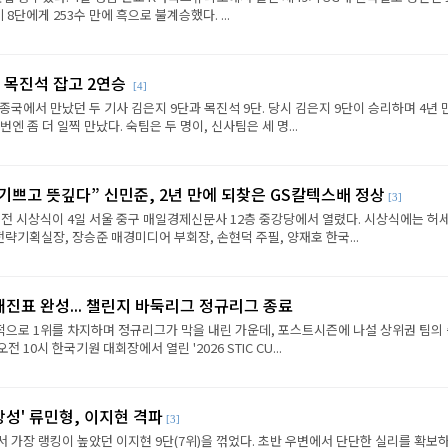
8단에게 253수 만에 흑으로 불계승했다. ...
 목진석 잡고 2연승
[4]
종국에서 만났던 두 기사 김은지 9단과 목진석 9단. 당시 김은지 9단이 승리하며 4년 
엔 좀 더 일찍 만났다. 숙팀은 두 명이, 신사팀은 세 명...
 기쁘고 뜻깊다” 신민준, 2년 만에 되찾은 GS칼텍스배 정상
[3]
전 시상식이 4일 서울 중구 매일경제신문사 12층 중강당에서 열렸다. 시상식에는 허세
략기획실장, 장승준 매경미디어 부회장, 손현덕 주필, 양재호 한국...
대진표 완성... 챌린지 바둑리그 정규리그 종료
으로 1위를 차지하며 정규리그가 막을 내린 가운데, 포스트시즌에 나설 상위권 팀의
전 10시 한국기원 대회장에서 열린 '2026 STIC CU...
상성' 류민형, 이지현 격파
[3]
에서 가장 랭킹이 높았던 이지현 9단(7위)을 꺾었다. 초반 우변에서 단단한 실리를 확보