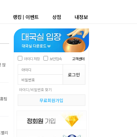
랭킹
|
이벤트
상점
내정보
아이디 저장
보안접속
고객센터
장 많
아이디/비밀번호 찾기
 홈팀
무료회원가입
조별리